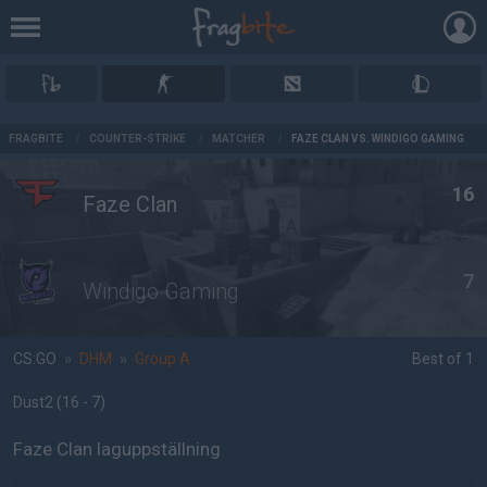
AD
FRAGBITE
/
COUNTER-STRIKE
/
MATCHER
/
FAZE CLAN VS. WINDIGO GAMING
16
Faze Clan
7
Windigo Gaming
CS:GO
»
DHM
»
Group A
Best of 1
Dust2
(16 - 7
)
Faze Clan laguppställning