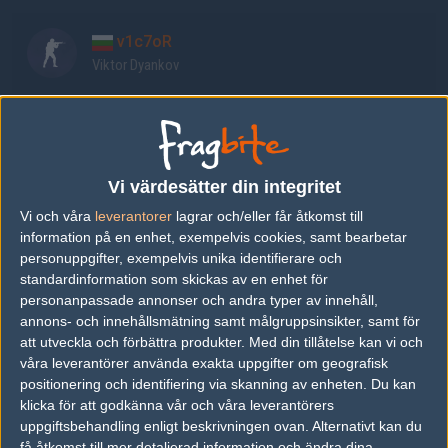
v1c7oR
Viktor Dyankov
bubble
Kamen Kostadinov
Vi värdesätter din integritet
SHiPZ
Vi och våra
leverantorer
lagrar och/eller får åtkomst till
Georgi Grigorov
information på en enhet, exempelvis cookies, samt bearbetar
personuppgifter, exempelvis unika identifierare och
standardinformation som skickas av en enhet för
poizon
personanpassade annonser och andra typer av innehåll,
Valentin Vasilev
annons- och innehållsmätning samt målgruppsinsikter, samt för
att utveckla och förbättra produkter.
Med din tillåtelse kan vi och
våra leverantörer använda exakta uppgifter om geografisk
blocker
positionering och identifiering via skanning av enheten. Du kan
Yanko Panov
klicka för att godkänna vår och våra leverantörers
uppgiftsbehandling enligt beskrivningen ovan. Alternativt kan du
få åtkomst till mer detaljerad information och ändra dina