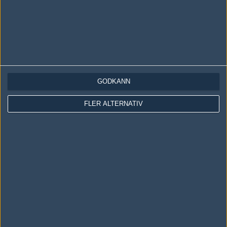
GODKÄNN
LOGGA IN
REGISTRERA DIG
FLER ALTERNATIV
Följ oss i social media
Följ oss på Facebook
Följ oss på Twitter
Följ oss på Instagram
Följ oss på Twitch
Information