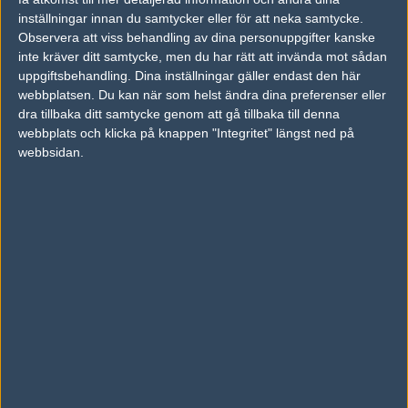
inställningar innan du samtycker eller för att neka samtycke.
Previous results for
Faze Clan
Observera att viss behandling av dina personuppgifter kanske
inte kräver ditt samtycke, men du har rätt att invända mot sådan
vs.
Optic Gaming
0-2
uppgiftsbehandling. Dina inställningar gäller endast den här
vs.
G2 Esports
2-0
webbplatsen. Du kan när som helst ändra dina preferenser eller
dra tillbaka ditt samtycke genom att gå tillbaka till denna
vs.
Virtus.pro
1-2
webbplats och klicka på knappen "Integritet" längst ned på
webbsidan.
vs.
Ninjas in Pyjamas
2-0
vs.
Heroic
2-1
vs.
Devils.one
2-0
Previous results for
Windigo Gaming
vs.
Gamerlegion
2-0
vs.
DreamEaters
1-2
vs.
NoChance
0-2
vs.
Tricked Esport
2-1