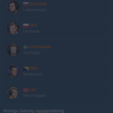
GuardiaN
Ladislav Kovács
NEO
Filip Kubski
olofmeister
Olof Kajbjer
NiKo
Nikola Kovač
rain
Håvard Nygaard
Windigo Gaming laguppställning