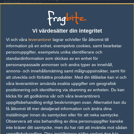
$250,000 prize pool.
Format
Group Stage:
Vi värdesätter din integritet
Teams are split into two groups of eight teams each. The top three
teams from each group advance to the playoffs.
Vi och våra
leverantorer
lagrar och/eller får åtkomst till
information på en enhet, exempelvis cookies, samt bearbetar
Playoffs:
personuppgifter, exempelvis unika identifierare och
Single elimination bracket with Best-of-Three matches.
standardinformation som skickas av en enhet för
personanpassade annonser och andra typer av innehåll,
annons- och innehållsmätning samt målgruppsinsikter, samt för
Följ oss i social media
att utveckla och förbättra produkter.
Med din tillåtelse kan vi och
våra leverantörer använda exakta uppgifter om geografisk
Följ oss på Facebook
positionering och identifiering via skanning av enheten. Du kan
klicka för att godkänna vår och våra leverantörers
Följ oss på Twitter
uppgiftsbehandling enligt beskrivningen ovan. Alternativt kan du
få åtkomst till mer detaljerad information och ändra dina
Följ oss på Instagram
inställningar innan du samtycker eller för att neka samtycke.
Följ oss på Twitch
Observera att viss behandling av dina personuppgifter kanske
inte kräver ditt samtycke, men du har rätt att invända mot sådan
Information
uppgiftsbehandling. Dina inställningar gäller endast den här