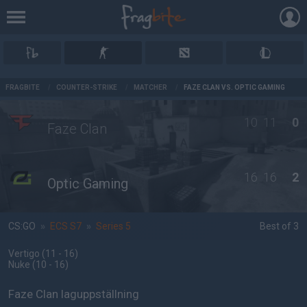
AD
FRAGBITE
/
COUNTER-STRIKE
/
MATCHER
/
FAZE CLAN VS. OPTIC GAMING
10
11
0
Faze Clan
16
16
2
Optic Gaming
CS:GO
»
ECS S7
»
Series 5
Best of 3
Vertigo
(11 - 16
)
Nuke
(10 - 16
)
Faze Clan laguppställning