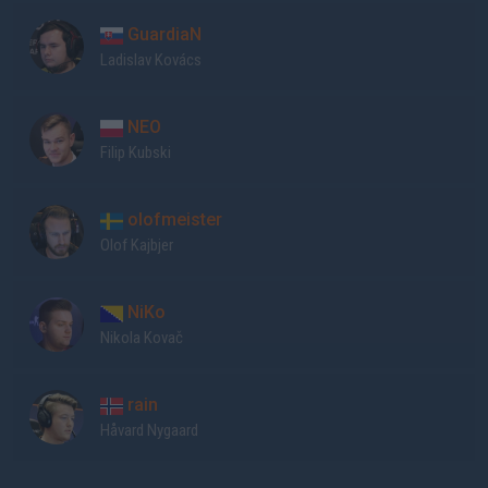
GuardiaN
Ladislav Kovács
NEO
Filip Kubski
olofmeister
Olof Kajbjer
NiKo
Nikola Kovač
rain
Håvard Nygaard