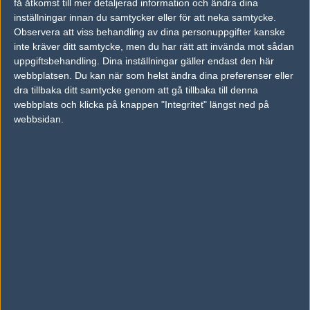
få åtkomst till mer detaljerad information och ändra dina
inställningar innan du samtycker eller för att neka samtycke.
Previous results for
Faze Clan
Observera att viss behandling av dina personuppgifter kanske
inte kräver ditt samtycke, men du har rätt att invända mot sådan
vs.
G2 Esports
2-0
uppgiftsbehandling. Dina inställningar gäller endast den här
webbplatsen. Du kan när som helst ändra dina preferenser eller
vs.
Virtus.pro
1-2
dra tillbaka ditt samtycke genom att gå tillbaka till denna
webbplats och klicka på knappen "Integritet" längst ned på
vs.
Ninjas in Pyjamas
2-0
webbsidan.
vs.
Heroic
2-1
vs.
Devils.one
2-0
vs.
Team Liquid
0-2
Previous results for
Optic Gaming
vs.
Ninjas in Pyjamas
2-0
vs.
Hellraisers
0-2
vs.
Aristocracy
0-2