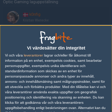
Optic Gaming laguppställning
k0nfig
Kristian Wienecke
MSL
Mathias Lauridsen
Vi värdesätter din integritet
Vi och våra
leverantorer
lagrar och/eller får åtkomst till
Snappi
information på en enhet, exempelvis cookies, samt bearbetar
Marco Pfeiffer
personuppgifter, exempelvis unika identifierare och
standardinformation som skickas av en enhet för
personanpassade annonser och andra typer av innehåll,
niko
annons- och innehållsmätning samt målgruppsinsikter, samt för
Nikolaj Kristensen
att utveckla och förbättra produkter.
Med din tillåtelse kan vi och
våra leverantörer använda exakta uppgifter om geografisk
positionering och identifiering via skanning av enheten. Du kan
refrezh
klicka för att godkänna vår och våra leverantörers
Ismail Ali
uppgiftsbehandling enligt beskrivningen ovan. Alternativt kan du