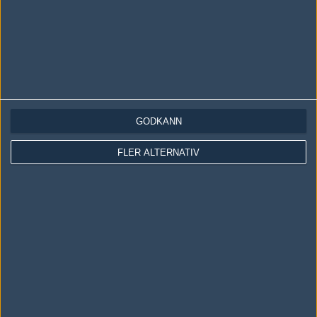
GODKÄNN
LOGGA IN
REGISTRERA DIG
FLER ALTERNATIV
Följ oss i social media
Följ oss på Facebook
Följ oss på Twitter
Följ oss på Instagram
Följ oss på Twitch
Information