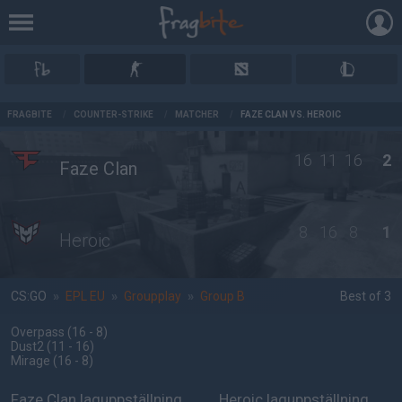
AD
FRAGBITE
/
COUNTER-STRIKE
/
MATCHER
/
FAZE CLAN VS. HEROIC
16
11
16
2
Faze Clan
8
16
8
1
Heroic
CS:GO
»
EPL EU
»
Groupplay
»
Group B
Best of 3
Overpass
(16 - 8
)
Dust2
(11 - 16
)
Mirage
(16 - 8
)
Faze Clan laguppställning
Heroic laguppställning