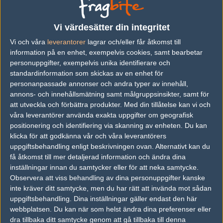
Previous results for
Faze Clan
Vi värdesätter din integritet
vs.
Devils.one
2-0
Vi och våra
leverantorer
lagrar och/eller får åtkomst till
information på en enhet, exempelvis cookies, samt bearbetar
vs.
Team Liquid
0-2
personuppgifter, exempelvis unika identifierare och
vs.
Astralis
5-16
standardinformation som skickas av en enhet för
personanpassade annonser och andra typer av innehåll,
vs.
Natus Vincere
10-16
annons- och innehållsmätning samt målgruppsinsikter, samt för
att utveckla och förbättra produkter.
Med din tillåtelse kan vi och
vs.
Cloud9
16-7
våra leverantörer använda exakta uppgifter om geografisk
vs.
Made in Brazil
15-15
positionering och identifiering via skanning av enheten. Du kan
klicka för att godkänna vår och våra leverantörers
uppgiftsbehandling enligt beskrivningen ovan. Alternativt kan du
Previous results for
Heroic
få åtkomst till mer detaljerad information och ändra dina
inställningar innan du samtycker eller för att neka samtycke.
vs.
Ninjas in Pyjamas
2-1
Observera att viss behandling av dina personuppgifter kanske
vs.
Forze
0-2
inte kräver ditt samtycke, men du har rätt att invända mot sådan
uppgiftsbehandling. Dina inställningar gäller endast den här
vs.
AGO Esports
1-2
webbplatsen. Du kan när som helst ändra dina preferenser eller
dra tillbaka ditt samtycke genom att gå tillbaka till denna
vs.
ENCE Esports
0-2