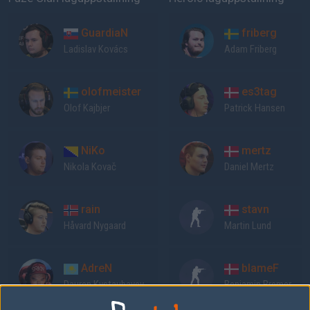
GuardiaN
friberg
Ladislav Kovács
Adam Friberg
olofmeister
es3tag
Olof Kajbjer
Patrick Hansen
NiKo
mertz
Nikola Kovač
Daniel Mertz
rain
stavn
Håvard Nygaard
Martin Lund
AdreN
blameF
Dauren Kystaubayev
Benjamin Bremer