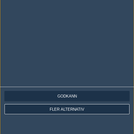
LOGGA IN
REGISTRERA DIG
Följ oss i social media
Följ oss på Facebook
Följ oss på Twitter
GODKÄNN
Följ oss på Instagram
FLER ALTERNATIV
Följ oss på Twitch
Information