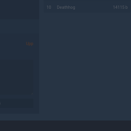
10
Deathhog
14115 b
AD
Upp
G