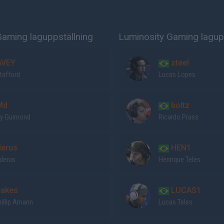
Gaming laguppställning
Luminosity Gaming lagup
VEY
steel
tafford
Lucas Lopes
Md
boltz
y Guimond
Ricardo Prass
erus
HEN1
derus
Henrique Teles
akes
LUCAS1
illip Amann
Lucas Teles