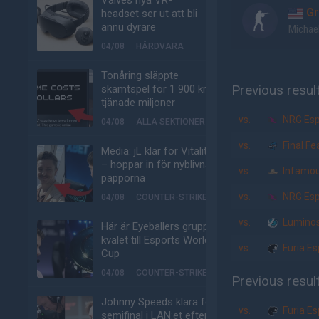
Valves nya VR-
Gr
headset ser ut att bli
ännu dyrare
Michae
04/08
HÅRDVARA
Tonåring släppte
Previous resul
skämtspel för 1 900 kr –
tjänade miljoner
vs.
NRG Esp
04/08
ALLA SEKTIONER
vs.
Final Fe
Media: jL klar för Vitality
– hoppar in för nyblivna
vs.
Infamo
papporna
vs.
NRG Esp
04/08
COUNTER-STRIKE
vs.
Luminos
Här är Eyeballers grupp i
kvalet till Esports World
vs.
Furia Es
Cup
04/08
COUNTER-STRIKE
Previous resul
Johnny Speeds klara för
vs.
Furia Es
semifinal i LAN:et efter