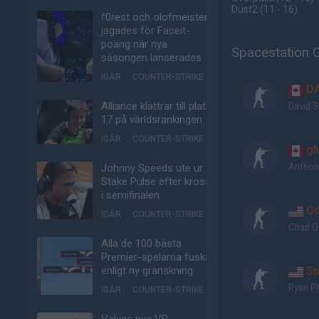
Dust2
(11 - 16
)
f0rest och olofmeister
jagades för Faceit-
poäng när nya
Spacestation 
säsongen lanserades
IGÅR
COUNTER-STRIKE
DA
Alliance klättrar till plats
David S
17 på världsrankingen
IGÅR
COUNTER-STRIKE
g
Anthon
Johnny Speeds ute ur
Stake Pulse efter kross
i semifinalen
Od
IGÅR
COUNTER-STRIKE
Chad O
Alla de 100 bästa
Premier-spelarna fuskar
enligt ny granskning
Sn
Ryan Ph
IGÅR
COUNTER-STRIKE