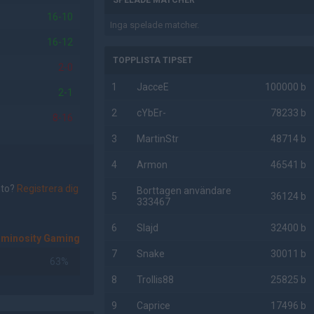
SPELADE MATCHER
16-10
Inga spelade matcher.
16-12
TOPPLISTA TIPSET
2-0
1
JacceE
100000 b
2-1
2
cYbEr-
78233 b
8-16
3
MartinStr
48714 b
4
Armon
46541 b
nto?
Registrera dig
Borttagen användare
5
36124 b
333467
6
Slajd
32400 b
uminosity Gaming
7
Snake
30011 b
63%
8
Trollis88
25825 b
9
Caprice
17496 b