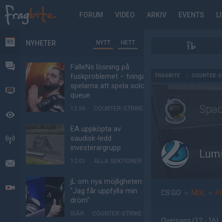
FORUM
VIDEO
ARKIV
EVENTS
L
NYHETER
NYTT
HETT
NYHETER
FORUM
FalleNs lösning på
AD
fuskproblemet – tvinga
FRAGBITE
/
COUNTER-S
spelarna att spela solo-
VIDEO
queue
Spac
13:56
COUNTER-STRIKE
BEVAKAT
EA uppköpta av
saudisk-ledd
HÄNDELSER
investerargrupp
Lumi
12:01
ALLA SEKTIONER
MEDDELANDEN
jL om nya möjligheten:
LIVESÄNDNINGAR
"Jag får uppfylla min
CS:GO
»
MDL
»
P
dröm"
IGÅR
COUNTER-STRIKE
Overpass
(12 - 16
)