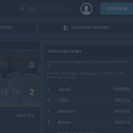
LOGGA IN
DOTA2
LEAGUE OF LEGENDS
AD
TOPPLISTA TIPSET
Den nuvarande omgången i Tipset varar till 2018-12-
11
12
0
30.
Vinnare från tidigare omgångar i Tipset finns i det
anrika Hall of Fame.
1
JacceE
100000 b
16
16
2
2
cYbEr-
78233 b
3
MartinStr
48714 b
Best of 3
4
Armon
46541 b