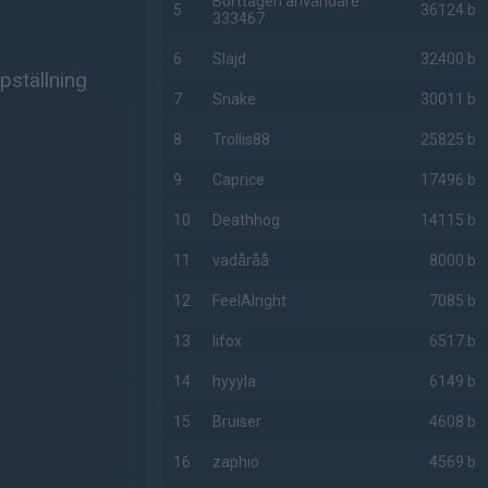
Borttagen användare
5
36124 b
333467
6
Slajd
32400 b
pställning
7
Snake
30011 b
8
Trollis88
25825 b
9
Caprice
17496 b
10
Deathhog
14115 b
11
vadåråå
8000 b
12
FeelAlright
7085 b
13
lifox
6517 b
14
hyyyla
6149 b
15
Bruiser
4608 b
16
zaphio
4569 b