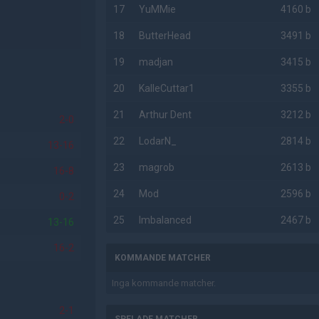
17
YuMMie
4160 b
18
ButterHead
3491 b
19
madjan
3415 b
20
KalleCuttar1
3355 b
21
Arthur Dent
3212 b
2-0
22
LodarN_
2814 b
13-16
23
magrob
2613 b
16-8
24
Mod
2596 b
0-2
25
Imbalanced
2467 b
13-16
16-2
KOMMANDE MATCHER
Inga kommande matcher.
2-1