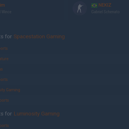
im
NEKIZ
l Wince
Gabriel Schenato
ts for
Spacestation Gaming
orts
ature
us
orts
ity Gaming
ports
ts for
Luminosity Gaming
ports