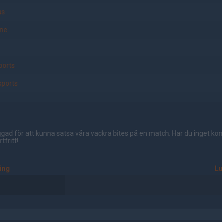
us
ne
ports
sports
gad för att kunna satsa våra vackra bites på en match. Har du inget ko
tfritt!
ing
L