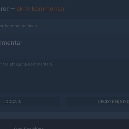
rer —
skriv kommentar
ågon kommentar ännu.
mmentar
LOGGA IN
REGISTRERA DI