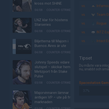
kross mot SHiNE
vs.
Infamo
04/08
COUNTER-STRIKE
vs.
Team O
LNZ klar för höstens
vs.
Rogue
Starseries
04/08
COUNTER-STRIKE
vs.
INTZ Es
Biljetterna till Majorn i
vs.
Intact E
Buenos Aires är ute
04/08
COUNTER-STRIKE
Tipset
Johnny Speeds vidare till
Du måste vara inlog
slutspel – skickar hem
nu, snabbt och smär
Metizport från Stake
Pulse
Spacestation Gam
03/08
COUNTER-STRIKE
37%
Majorvinnaren lämnar
äntligen VP – ute på fria
marknaden
AD
03/08
COUNTER-STRIKE