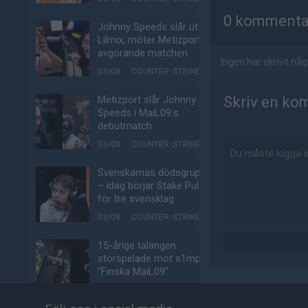
0 kommenta
Johnny Speeds slår ut
Lilmix, möter Metizport i
avgörande matchen
Ingen har skrivit n
03/08
COUNTER-STRIKE
Metizport slår Johnny
Skriv en ko
Speeds i MaiL09:s
debutmatch
03/08
COUNTER-STRIKE
Svenskarnas dödsgrupp
– idag börjar Stake Pulse
för tre svensklag
03/08
COUNTER-STRIKE
15-årige talangen
storspelade mot s1mple:
"Finska MaiL09"
02/08
COUNTER-STRIKE