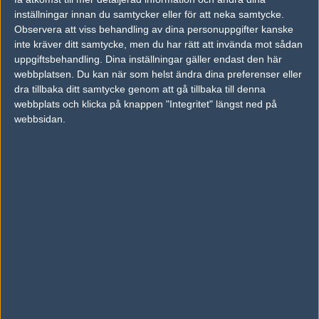
inställningar innan du samtycker eller för att neka samtycke.
Previous results for
Infamous
Observera att viss behandling av dina personuppgifter kanske
inte kräver ditt samtycke, men du har rätt att invända mot sådan
vs.
Furia Esports
7-16
uppgiftsbehandling. Dina inställningar gäller endast den här
vs.
Intact Esports
19-17
webbplatsen. Du kan när som helst ändra dina preferenser eller
dra tillbaka ditt samtycke genom att gå tillbaka till denna
vs.
Forty Six and 2
6-16
webbplats och klicka på knappen "Integritet" längst ned på
webbsidan.
vs.
Final Feature
8-16
vs.
Denial eSports
11-16
vs.
Team Singularity
13-16
Previous results for
Spacestation Gaming
vs.
NRG Esports
0-2
vs.
Luminosity Gaming
13-16
vs.
Furia Esports
16-2
vs.
Denial eSports
9-16