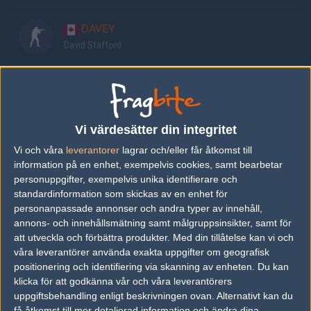
DAVEY
David Stafford
gMd
Anthony Guimond
Vi värdesätter din integritet
Oderus
Vi och våra
leverantorer
lagrar och/eller får åtkomst till
Chad Oderus
information på en enhet, exempelvis cookies, samt bearbetar
personuppgifter, exempelvis unika identifierare och
standardinformation som skickas av en enhet för
Snakes
personanpassade annonser och andra typer av innehåll,
Ryan Phillip Amann
annons- och innehållsmätning samt målgruppsinsikter, samt för
att utveckla och förbättra produkter.
Med din tillåtelse kan vi och
våra leverantörer använda exakta uppgifter om geografisk
Grim
positionering och identifiering via skanning av enheten. Du kan
Michael Wince
klicka för att godkänna vår och våra leverantörers
uppgiftsbehandling enligt beskrivningen ovan. Alternativt kan du
få åtkomst till mer detaljerad information och ändra dina