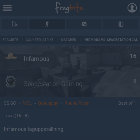
AD
FRAGBITE
/
COUNTER-STRIKE
/
MATCHER
/
INFAMOUS VS. SPACESTATION GAM
16
Infamous
8
Spacestation Gaming
CS:GO
»
MDL
»
Groupplay
»
Round Robin
Best of 1
Train
(16 - 8
)
Infamous laguppställning