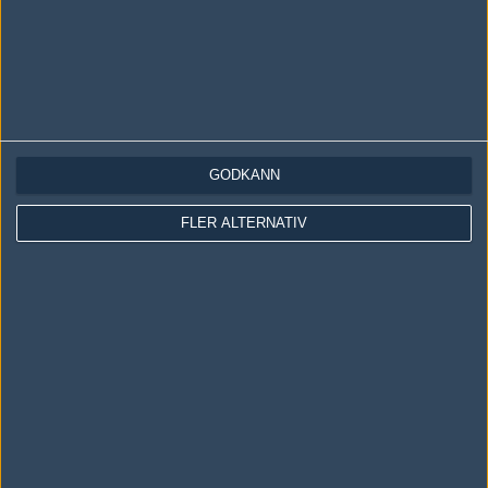
GODKÄNN
LOGGA IN
REGISTRERA DIG
FLER ALTERNATIV
Följ oss i social media
Följ oss på Facebook
Följ oss på Twitter
Följ oss på Instagram
Följ oss på Twitch
Information