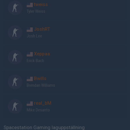
tweiss
Tyler Weiss
JoshRT
Josh Lee
Xeppaa
Erick Bach
Bwills
Brendan Williams
real_bM
Mike Desanto
Spacestation Gaming laguppställning