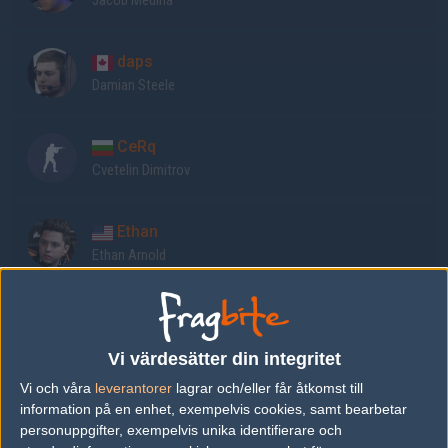
Jacob Medina
daps
Damian Steele
CeRq
Cvetelin Dimitrov
Ethan
Ethan Arnold
Immi
Ian Harding
Vi värdesätter din integritet
Vi och våra
leverantorer
lagrar och/eller får åtkomst till
ImAPet
information på en enhet, exempelvis cookies, samt bearbetar
Chet Singh
personuppgifter, exempelvis unika identifierare och