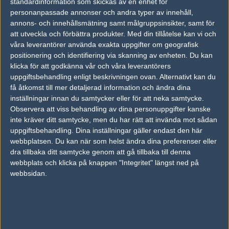
standardinformation som skickas av en enhet för
personanpassade annonser och andra typer av innehåll,
tarik
annons- och innehållsmätning samt målgruppsinsikter, samt för
Tarik Celik
att utveckla och förbättra produkter.
Med din tillåtelse kan vi och
våra leverantörer använda exakta uppgifter om geografisk
positionering och identifiering via skanning av enheten. Du kan
stanislaw
klicka för att godkänna vår och våra leverantörers
Peter Jarguz
uppgiftsbehandling enligt beskrivningen ovan. Alternativt kan du
få åtkomst till mer detaljerad information och ändra dina
inställningar innan du samtycker eller för att neka samtycke.
Senaste resultat
Observera att viss behandling av dina personuppgifter kanske
inte kräver ditt samtycke, men du har rätt att invända mot sådan
vs.
Sharks Esports
0-2
uppgiftsbehandling. Dina inställningar gäller endast den här
webbplatsen. Du kan när som helst ändra dina preferenser eller
vs.
Cloud9
0-2
dra tillbaka ditt samtycke genom att gå tillbaka till denna
webbplats och klicka på knappen "Integritet" längst ned på
vs.
Team Singularity
1-2
webbsidan.
vs.
Astralis
2-0
vs.
Natus Vincere
0-2
vs.
Astralis
0-2