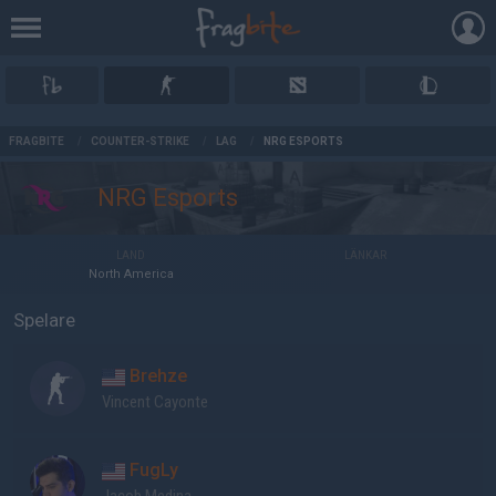
AD
FRAGBITE
/
COUNTER-STRIKE
/
LAG
/
NRG ESPORTS
NRG Esports
LAND
LÄNKAR
North America
Spelare
Brehze
Vincent Cayonte
FugLy