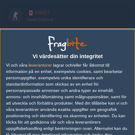
DAVEY
David Stafford
gMd
Anthony Guimond
Vi värdesätter din integritet
Oderus
Vi och våra
leverantorer
lagrar och/eller får åtkomst till
Chad Oderus
information på en enhet, exempelvis cookies, samt bearbetar
personuppgifter, exempelvis unika identifierare och
standardinformation som skickas av en enhet för
Snakes
personanpassade annonser och andra typer av innehåll,
Ryan Phillip Amann
annons- och innehållsmätning samt målgruppsinsikter, samt för
att utveckla och förbättra produkter.
Med din tillåtelse kan vi och
våra leverantörer använda exakta uppgifter om geografisk
Grim
positionering och identifiering via skanning av enheten. Du kan
Michael Wince
klicka för att godkänna vår och våra leverantörers
uppgiftsbehandling enligt beskrivningen ovan. Alternativt kan du
få åtkomst till mer detaljerad information och ändra dina