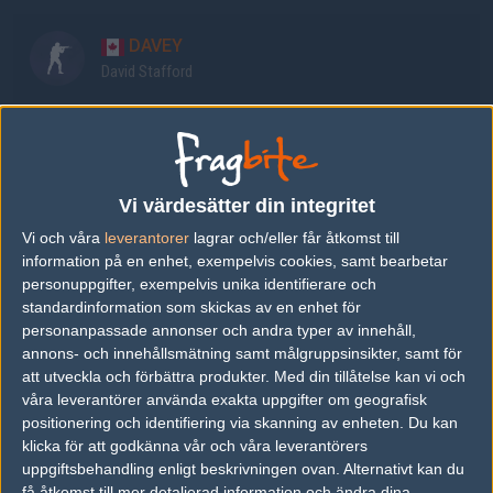
DAVEY
David Stafford
gMd
Anthony Guimond
Vi värdesätter din integritet
Oderus
Vi och våra
leverantorer
lagrar och/eller får åtkomst till
Chad Oderus
information på en enhet, exempelvis cookies, samt bearbetar
personuppgifter, exempelvis unika identifierare och
standardinformation som skickas av en enhet för
Snakes
personanpassade annonser och andra typer av innehåll,
Ryan Phillip Amann
annons- och innehållsmätning samt målgruppsinsikter, samt för
att utveckla och förbättra produkter.
Med din tillåtelse kan vi och
våra leverantörer använda exakta uppgifter om geografisk
Grim
positionering och identifiering via skanning av enheten. Du kan
Michael Wince
klicka för att godkänna vår och våra leverantörers
uppgiftsbehandling enligt beskrivningen ovan. Alternativt kan du
få åtkomst till mer detaljerad information och ändra dina