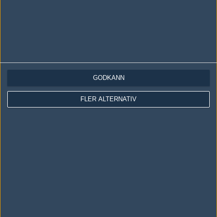
GODKÄNN
LOGGA IN
REGISTRERA DIG
FLER ALTERNATIV
Följ oss i social media
Följ oss på Facebook
Följ oss på Twitter
Följ oss på Instagram
Följ oss på Twitch
Information