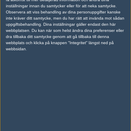
inställningar innan du samtycker eller för att neka samtycke.
Previous results for
Team Singularity
Observera att viss behandling av dina personuppgifter kanske
inte kräver ditt samtycke, men du har rätt att invända mot sådan
vs.
Infamous
13-16
uppgiftsbehandling. Dina inställningar gäller endast den här
vs.
Forty Six and 2
9-16
webbplatsen. Du kan när som helst ändra dina preferenser eller
dra tillbaka ditt samtycke genom att gå tillbaka till denna
vs.
Intact Esports
16-9
webbplats och klicka på knappen "Integritet" längst ned på
webbsidan.
vs.
The Fundamentals
16-2
vs.
Final Feature
16-14
vs.
Vireo.pro
2-0
Previous results for
Spacestation Gaming
vs.
Forty Six and 2
16-6
vs.
Team One
14-16
vs.
Intact Esports
13-16
vs.
Mythic
16-6