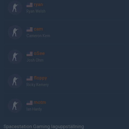
ryan
Ryan Welsh
cam
Cameron Kern
oSee
Josh Ohm
floppy
Ricky Kemery
motm
Ian Hardy
Spacestation Gaming laguppställning