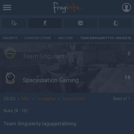
AD
FRAGBITE
/
COUNTER-STRIKE
/
MATCHER
/
TEAM SINGULARITY VS. SPACESTAT
8
Team Singularity
16
Spacestation Gaming
CS:GO
»
MDL
»
Groupplay
»
Round Robin
Best of 1
Nuke
(8 - 16
)
Team Singularity laguppställning