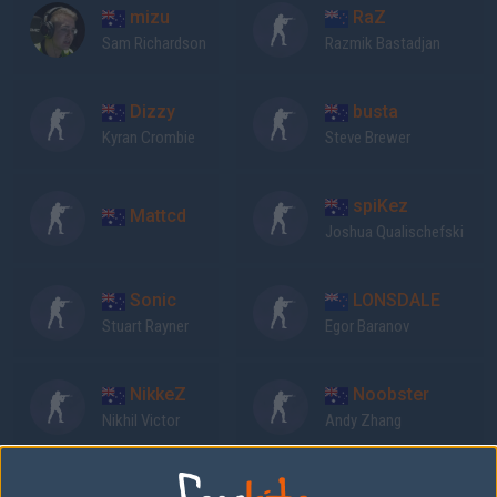
mizu
RaZ
Sam Richardson
Razmik Bastadjan
Dizzy
busta
Kyran Crombie
Steve Brewer
spiKez
Mattcd
Joshua Qualischefski
Sonic
LONSDALE
Stuart Rayner
Egor Baranov
NikkeZ
Noobster
Nikhil Victor
Andy Zhang
Previous results for
Legacy