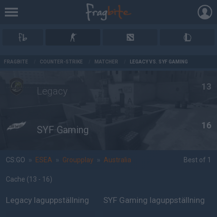
AD
FRAGBITE
/
COUNTER-STRIKE
/
MATCHER
/
LEGACY VS. SYF GAMING
13
Legacy
16
SYF Gaming
CS:GO
»
ESEA
»
Groupplay
»
Australia
Best of 1
Cache
(13 - 16
)
Legacy laguppställning
SYF Gaming laguppställning