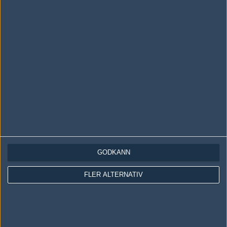
LOGGA IN
REGISTRERA DIG
Följ oss i social media
Följ oss på Facebook
Följ oss på Twitter
GODKÄNN
Följ oss på Instagram
FLER ALTERNATIV
Följ oss på Twitch
Information
Annonsering