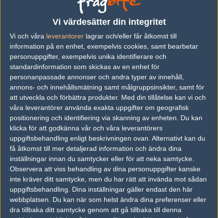
vs.
Avant Garde
0-1
Vi värdesätter din integritet
Vi och våra
leverantorer
lagrar och/eller får åtkomst till
vs.
Team Noxide
16-9
information på en enhet, exempelvis cookies, samt bearbetar
vs.
Chiefs Esports Club
16-5
personuppgifter, exempelvis unika identifierare och
standardinformation som skickas av en enhet för
vs.
Dark Sided
22-19
personanpassade annonser och andra typer av innehåll,
annons- och innehållsmätning samt målgruppsinsikter, samt för
vs.
Grayhound Gaming
16-5
att utveckla och förbättra produkter.
Med din tillåtelse kan vi och
vs.
MastermindsGC
2-16
våra leverantörer använda exakta uppgifter om geografisk
positionering och identifiering via skanning av enheten. Du kan
Previous results for
SYF Gaming
klicka för att godkänna vår och våra leverantörers
uppgiftsbehandling enligt beskrivningen ovan. Alternativt kan du
vs.
MastermindsGC
8-16
få åtkomst till mer detaljerad information och ändra dina
inställningar innan du samtycker eller för att neka samtycke.
vs.
Athletico Esports
12-16
Observera att viss behandling av dina personuppgifter kanske
inte kräver ditt samtycke, men du har rätt att invända mot sådan
vs.
Corvidae
8-16
uppgiftsbehandling. Dina inställningar gäller endast den här
webbplatsen. Du kan när som helst ändra dina preferenser eller
vs.
Dark Sided
16-14
dra tillbaka ditt samtycke genom att gå tillbaka till denna