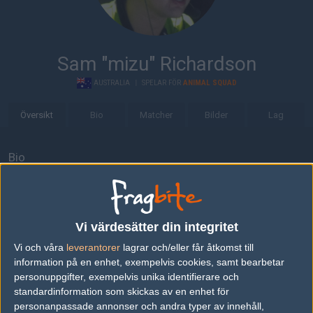
Sam "mizu" Richardson
AUSTRALIA
|
SPELAR FÖR
ANIMAL SQUAD
Översikt
Bio
Matcher
Bilder
Lag
Bio
Sam "mizu" Richardson är en Counter-Strike: Global Offensive-
spelare från Australia, som för närvarande spelar i Animal Squad.
Senaste matcherna
Vi värdesätter din integritet
Vi och våra
leverantorer
lagrar och/eller får åtkomst till
Avant Garde
60%
16
16
2
24
information på en enhet, exempelvis cookies, samt bearbetar
Ground Zero.AU
40%
9
10
0
APR
personuppgifter, exempelvis unika identifierare och
standardinformation som skickas av en enhet för
personanpassade annonser och andra typer av innehåll,
Grayhound Gaming
6
16
19
2