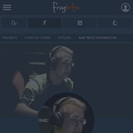
AD
FRAGBITE
/
COUNTER-STRIKE
/
SPELARE
/
SAM "MIZU" RICHARDSON