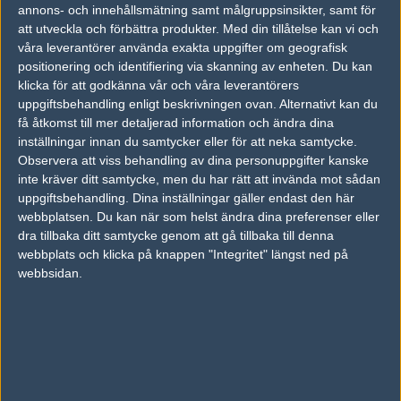
23
5%
annons- och innehållsmätning samt målgruppsinsikter, samt för
Avant Garde
35%
13
16
0
APR
att utveckla och förbättra produkter.
Med din tillåtelse kan vi och
våra leverantörer använda exakta uppgifter om geografisk
Chiefs Esports Club
6
16
16
2
positionering och identifiering via skanning av enheten. Du kan
22
4%
klicka för att godkänna vår och våra leverantörers
Avant Garde
36%
13
10
0
APR
uppgiftsbehandling enligt beskrivningen ovan. Alternativt kan du
få åtkomst till mer detaljerad information och ändra dina
Avant Garde
5
31
14
10
1
25
inställningar innan du samtycker eller för att neka samtycke.
7%
Observera att viss behandling av dina personuppgifter kanske
Breakaway
43%
29
16
16
2
MAR
inte kräver ditt samtycke, men du har rätt att invända mot sådan
uppgiftsbehandling. Dina inställningar gäller endast den här
Avant Garde
50%
16
06
webbplatsen. Du kan när som helst ändra dina preferenser eller
dra tillbaka ditt samtycke genom att gå tillbaka till denna
R!OT Gaming
50%
11
MAR
webbplats och klicka på knappen "Integritet" längst ned på
webbsidan.
Senaste bilder