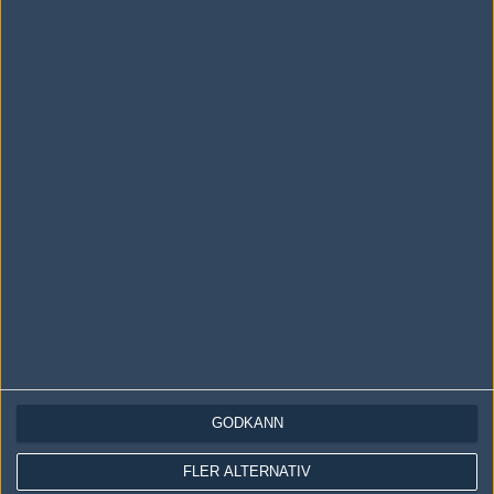
Följ oss i social media
Följ oss på Facebook
Följ oss på Twitter
Följ oss på Instagram
Följ oss på Twitch
Information
Annonsering
Copyright och Privacy Policy
GODKÄNN
Användaravtal
Kontakta
FLER ALTERNATIV