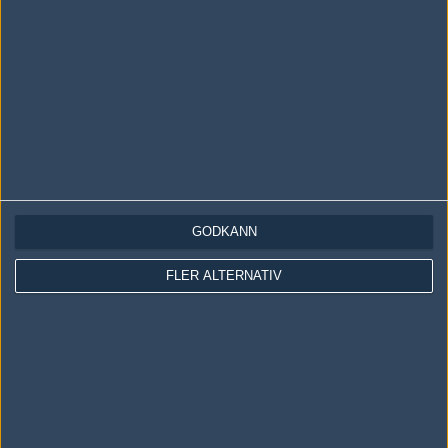
vs.
Surge
11-16
Följ oss i social media
Följ oss på Facebook
Följ oss på Twitter
Följ oss på Instagram
GODKÄNN
Följ oss på Twitch
FLER ALTERNATIV
Information
Annonsering
Copyright och Privacy Policy
Användaravtal
Kontakta