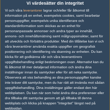
Vi värdesätter din integritet
j1rah
Vi och våra
leverantorer
lagrar och/eller får åtkomst till
Jireh Youakim
information på en enhet, exempelvis cookies, samt bearbetar
personuppgifter, exempelvis unika identifierare och
standardinformation som skickas av en enhet för
sterling
personanpassade annonser och andra typer av innehåll,
Euan Moore
annons- och innehållsmätning samt målgruppsinsikter, samt för
att utveckla och förbättra produkter.
Med din tillåtelse kan vi och
våra leverantörer använda exakta uppgifter om geografisk
HaZR
positionering och identifiering via skanning av enheten. Du kan
Jared O'Bree
klicka för att godkänna vår och våra leverantörers
uppgiftsbehandling enligt beskrivningen ovan. Alternativt kan du
få åtkomst till mer detaljerad information och ändra dina
James
inställningar innan du samtycker eller för att neka samtycke.
Observera att viss behandling av dina personuppgifter kanske
James Quinn
inte kräver ditt samtycke, men du har rätt att invända mot sådan
uppgiftsbehandling. Dina inställningar gäller endast den här
YDNA
webbplatsen. Du kan när som helst ändra dina preferenser eller
dra tillbaka ditt samtycke genom att gå tillbaka till denna
Andrew Adams
webbplats och klicka på knappen "Integritet" längst ned på
webbsidan.