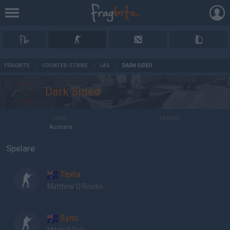
AD
FRAGBITE
/
COUNTER-STRIKE
/
LAG
/
DARK SIDED
Dark Sided
LAND
LÄNKAR
Australia
Spelare
Texta
Matthew O'Rourke
Sync