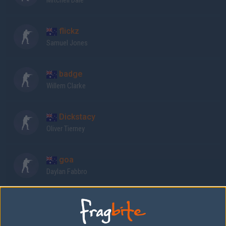
Mitchell Dale
flickz
Samuel Jones
badge
Willem Clarke
Dickstacy
Oliver Tierney
goa
Daylan Fabbro
JDK
Jay Eckermann