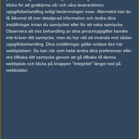
17
klicka för att godkänna vår och våra leverantörers
Ninjas in Pyjamas
50%
2
APR
uppgiftsbehandling enligt beskrivningen ovan. Alternativt kan du
få åtkomst till mer detaljerad information och ändra dina
MAD Lions
50%
10
inställningar innan du samtycker eller för att neka samtycke.
15
Observera att viss behandling av dina personuppgifter kanske
Spgesports
50%
4
APR
inte kräver ditt samtycke, men du har rätt att invända mot sådan
uppgiftsbehandling. Dina inställningar gäller endast den här
MAD Lions
50%
9
14
webbplatsen. Du kan när som helst ändra dina preferenser eller
dra tillbaka ditt samtycke genom att gå tillbaka till denna
Movistar Riders
50%
6
APR
webbplats och klicka på knappen "Integritet" längst ned på
webbsidan.
Följ oss i social media
Följ oss på Facebook
Följ oss på Twitter
Följ oss på Instagram
Följ oss på Twitch