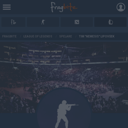
AD
FRAGBITE
/
LEAGUE OF LEGENDS
/
SPELARE
/
TIM "NEMESIS" LIPOVŠEK