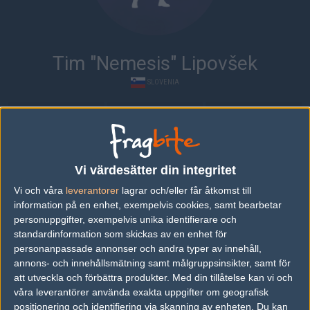
Tim "Nemesis" Lipovšek
SLOVENIA
Översikt
Bio
Matcher
Senaste matcherna
Vi värdesätter din integritet
Vi och våra
leverantorer
lagrar och/eller får åtkomst till
Astralis
50%
5
21
11
2
28
information på en enhet, exempelvis cookies, samt bearbetar
MAD Lions
50%
12
9
4
1
APR
personuppgifter, exempelvis unika identifierare och
standardinformation som skickas av en enhet för
personanpassade annonser och andra typer av innehåll,
MAD Lions
50%
10
16
2
21
annons- och innehållsmätning samt målgruppsinsikter, samt för
Kliktech
50%
2
6
0
APR
att utveckla och förbättra produkter.
Med din tillåtelse kan vi och
våra leverantörer använda exakta uppgifter om geografisk
MAD Lions
50%
8
positionering och identifiering via skanning av enheten. Du kan