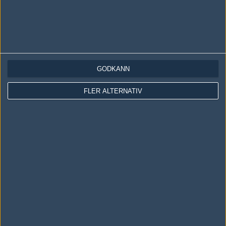
DRX
40%
8
11
Team Liquid
60%
4
MAY
Evos Esports
50%
2
11
Flash Wolves
50%
22
MAY
GODKÄNN
FLER ALTERNATIV
Följ oss i social media
Följ oss på Facebook
Följ oss på Twitter
Följ oss på Instagram
Följ oss på Twitch
Information
Annonsering