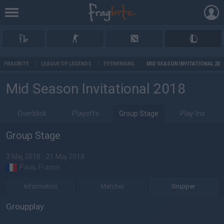
AD
FRAGBITE
/
LEAGUE OF LEGENDS
/
EVENEMANG
/
MID SEASON INVITATIONAL 201
Mid Season Invitational 2018
Överblick
Playoffs
Group Stage
Play-Ins
Group Stage
3 Maj 2018 - 21 Maj 2018
Paris, France
Information
Matcher
Grupper
Groupplay