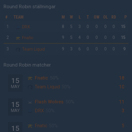
Round Robin ställningar
#
TEAM
M
W
L
T
OW
OL
RD
P
1
8
5
3
0
0
0
0
15
DRX
2
9
5
4
0
0
0
0
15
Fnatic
3
9
3
6
0
0
0
0
9
Team Liquid
Round Robin matcher
Fnatic
50%
18
15
Team Liquid
50%
10
MAY
Flash Wolves
50%
11
15
DRX
50%
3
MAY
Fnatic
50%
5
15