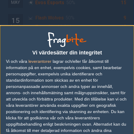
Evos Esports
50%
15
MAY
Flash Wolves
50%
9
15
Team Liquid
50%
15
MAY
Fnatic
50%
7
15
DRX
50%
28
MAY
Vi värdesätter din integritet
Vi och våra
leverantorer
lagrar och/eller får åtkomst till
Team Liquid
50%
14
14
information på en enhet, exempelvis cookies, samt bearbetar
personuppgifter, exempelvis unika identifierare och
Fnatic
50%
7
MAY
standardinformation som skickas av en enhet för
personanpassade annonser och andra typer av innehåll,
DRX
50%
26
14
annons- och innehållsmätning samt målgruppsinsikter, samt för
att utveckla och förbättra produkter.
Med din tillåtelse kan vi och
Evos Esports
50%
9
MAY
våra leverantörer använda exakta uppgifter om geografisk
positionering och identifiering via skanning av enheten. Du kan
Evos Esports
50%
5
14
klicka för att godkänna vår och våra leverantörers
Team Liquid
50%
19
MAY
uppgiftsbehandling enligt beskrivningen ovan. Alternativt kan du
få åtkomst till mer detaljerad information och ändra dina