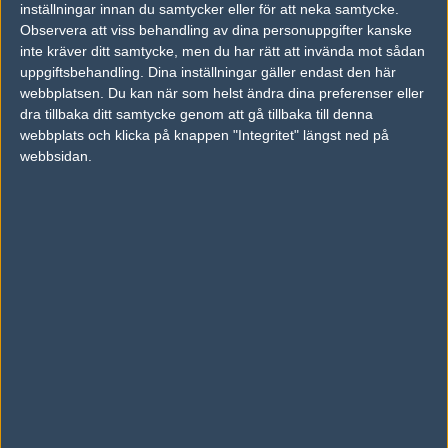
inställningar innan du samtycker eller för att neka samtycke.
Fnatic
50%
8
14
Observera att viss behandling av dina personuppgifter kanske
Flash Wolves
50%
14
MAY
inte kräver ditt samtycke, men du har rätt att invända mot sådan
uppgiftsbehandling. Dina inställningar gäller endast den här
webbplatsen. Du kan när som helst ändra dina preferenser eller
Team Liquid
38%
4
13
dra tillbaka ditt samtycke genom att gå tillbaka till denna
DRX
62%
15
MAY
webbplats och klicka på knappen "Integritet" längst ned på
webbsidan.
Flash Wolves
50%
12
13
Evos Esports
50%
9
MAY
DRX
50%
4
13
Flash Wolves
50%
16
MAY
Evos Esports
50%
3
13
Fnatic
50%
15
MAY
Fnatic
40%
15
12