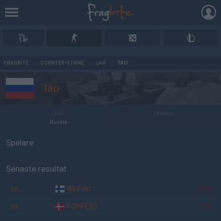
AD
FRAGBITE
/
COUNTER-STRIKE
/
LAG
/
TAO
tao
LAND
LÄNKAR
Russia
Spelare
Senaste resultat
vs.
WinFakt
2-0
vs.
POPPERS
1-2