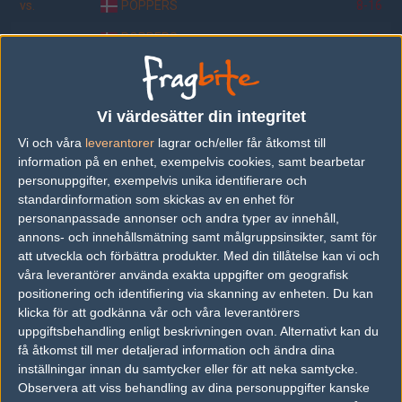
vs.
POPPERS
8-16
vs.
POPPERS
16-11
vs.
Millénium
16-13
vs.
MaxFloPlay
16-8
Vi värdesätter din integritet
vs.
Excello.fi
16-13
Vi och våra
leverantorer
lagrar och/eller får åtkomst till
information på en enhet, exempelvis cookies, samt bearbetar
vs.
Millénium
15-15
personuppgifter, exempelvis unika identifierare och
standardinformation som skickas av en enhet för
vs.
MaxFloPlay
10-16
personanpassade annonser och andra typer av innehåll,
vs.
Excello.fi
10-16
annons- och innehållsmätning samt målgruppsinsikter, samt för
att utveckla och förbättra produkter.
Med din tillåtelse kan vi och
våra leverantörer använda exakta uppgifter om geografisk
positionering och identifiering via skanning av enheten. Du kan
Följ oss i social media
klicka för att godkänna vår och våra leverantörers
uppgiftsbehandling enligt beskrivningen ovan. Alternativt kan du
Följ oss på Facebook
få åtkomst till mer detaljerad information och ändra dina
inställningar innan du samtycker eller för att neka samtycke.
Följ oss på Twitter
Observera att viss behandling av dina personuppgifter kanske