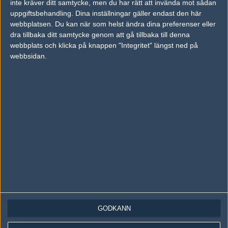
inte kräver ditt samtycke, men du har rätt att invända mot sådan
Följ oss på Instagram
uppgiftsbehandling. Dina inställningar gäller endast den här
Följ oss på Twitch
webbplatsen. Du kan när som helst ändra dina preferenser eller
dra tillbaka ditt samtycke genom att gå tillbaka till denna
Information
webbplats och klicka på knappen "Integritet" längst ned på
webbsidan.
Annonsering
Copyright och Privacy Policy
Användaravtal
Kontakta
Om Fragbite
Copyright Fragbite. Allt innehåll på Fragbite är skyddat enligt
Upphovsrättslagen. Citat eller texter baserade på Fragbites innehåll ska
följas eller föregås av källhänvisning.
Alla åsikter uttryckta på Fragbite representerar varje enskild skribent och
överensstämmer inte nödvändigtvis med Fragbites åsikter.
GODKÄNN
Programmering och design av
Fredric Bohlin
. För frågor rörande sajten
kan du skicka iväg ett email till
vår support
.