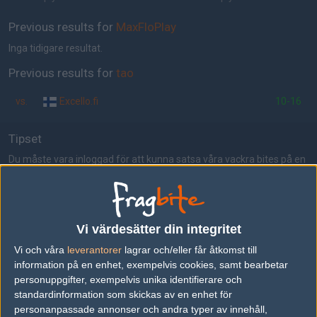
Previous results for
MaxFloPlay
Inga tidigare resultat.
Previous results for
tao
vs.
Excello.fi
10-16
Tipset
Du måste vara inloggad för att kunna satsa våra vackra bites på en
match. Har du inget konto?
Registrera dig
nu, snabbt och smärtfritt!
MaxFloPlay
tao
50%
50%
Vi värdesätter din integritet
Vi och våra
leverantorer
lagrar och/eller får åtkomst till
AD
information på en enhet, exempelvis cookies, samt bearbetar
2 kommentarer —
skriv kommentar
personuppgifter, exempelvis unika identifierare och
standardinformation som skickas av en enhet för
personanpassade annonser och andra typer av innehåll,