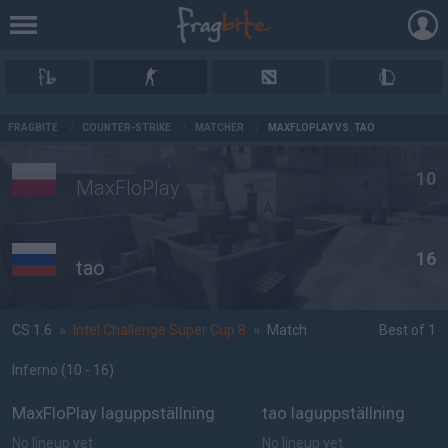
AD
FRAGBITE
/
COUNTER-STRIKE
/
MATCHER
/
MAXFLOPLAY VS. TAO
10
MaxFloPlay
16
tao
CS 1.6
»
Intel Challenge Super Cup 8
»
Match
Best of 1
Inferno
(10 - 16
)
MaxFloPlay laguppställning
tao laguppställning
No lineup yet
No lineup yet