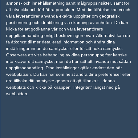
#1
Med rätt att döda
annons- och innehållsmätning samt målgruppsinsikter, samt för
1
Old School
att utveckla och förbättra produkter.
Med din tillåtelse kan vi och
2011-05-12 19:56
våra leverantörer använda exakta uppgifter om geografisk
positionering och identifiering via skanning av enheten. Du kan
SÅ JÄVLA NICE UTAV MAXFOPLAY :DDDDD
klicka för att godkänna vår och våra leverantörers
uppgiftsbehandling enligt beskrivningen ovan. Alternativt kan du
få åtkomst till mer detaljerad information och ändra dina
#2
bajs16
1
inställningar innan du samtycker eller för att neka samtycke.
Hall of Fame
2011-05-12 20:16
Observera att viss behandling av dina personuppgifter kanske
inte kräver ditt samtycke, men du har rätt att invända mot sådan
#1 Som T ja, men sedan gick det utför!
uppgiftsbehandling. Dina inställningar gäller endast den här
webbplatsen. Du kan när som helst ändra dina preferenser eller
dra tillbaka ditt samtycke genom att gå tillbaka till denna
Skriv en kommentar
Upp
webbplats och klicka på knappen "Integritet" längst ned på
webbsidan.