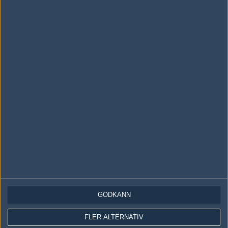
LOGGA IN
REGISTRERA DIG
Följ oss i social media
Följ oss på Facebook
Följ oss på Twitter
Följ oss på Instagram
Följ oss på Twitch
Information
Annonsering
Copyright och Privacy Policy
GODKÄNN
Användaravtal
Kontakta
FLER ALTERNATIV