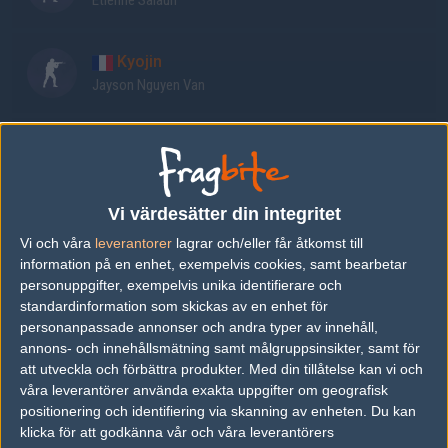
Etienne Salaün
Kyojin
Jayson Nguyen Van
Diviiii
Remi Alexandre
Vi värdesätter din integritet
unshaark
Vi och våra
leverantorer
lagrar och/eller får åtkomst till
Eythan Solomon
information på en enhet, exempelvis cookies, samt bearbetar
personuppgifter, exempelvis unika identifierare och
standardinformation som skickas av en enhet för
Senaste resultat
personanpassade annonser och andra typer av innehåll,
annons- och innehållsmätning samt målgruppsinsikter, samt för
vs.
HAVU Gaming
2-0
att utveckla och förbättra produkter.
Med din tillåtelse kan vi och
våra leverantörer använda exakta uppgifter om geografisk
vs.
sAw
16-8
positionering och identifiering via skanning av enheten. Du kan
vs.
Copenhagen Flames
9-16
klicka för att godkänna vår och våra leverantörers