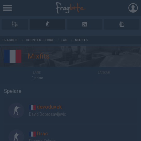
AD
FRAGBITE
/
COUNTER-STRIKE
/
LAG
/
MIXFITS
Mixfits
LAND
LÄNKAR
France
Spelare
devoduvek
David Dobrosavljevic
Drac