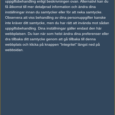
uppgiftsbehandling enligt beskrivningen ovan. Alternativt kan du
vs.
9INE
16-7
få åtkomst till mer detaljerad information och ändra dina
inställningar innan du samtycker eller för att neka samtycke.
vs.
Eternal Fire
8-16
Observera att viss behandling av dina personuppgifter kanske
inte kräver ditt samtycke, men du har rätt att invända mot sådan
vs.
JANO Esports
4-16
uppgiftsbehandling. Dina inställningar gäller endast den här
webbplatsen. Du kan när som helst ändra dina preferenser eller
dra tillbaka ditt samtycke genom att gå tillbaka till denna
webbplats och klicka på knappen "Integritet" längst ned på
Följ oss i social media
webbsidan.
Följ oss på Facebook
Följ oss på Twitter
Följ oss på Instagram
Följ oss på Twitch
Information
Annonsering
Copyright och Privacy Policy