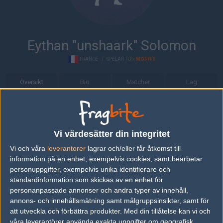
Eythan "unshaark" Solomon
FRANCE
|
SPELAR FÖR
MIXFITS
Översikt
Bio
Matcher
Lag
Bio
Eythan "unshaark" Solomon är en Counter-Strike: Global Offensive-
Vi värdesätter din integritet
spelare från France, som för närvarande spelar i Mixfits.
Vi och våra
leverantorer
lagrar och/eller får åtkomst till
Senaste matcherna
information på en enhet, exempelvis cookies, samt bearbetar
personuppgifter, exempelvis unika identifierare och
HAVU Gaming
50%
16
16
2
standardinformation som skickas av en enhet för
18
personanpassade annonser och andra typer av innehåll,
Mixfits
50%
7
5
0
FEB
annons- och innehållsmätning samt målgruppsinsikter, samt för
att utveckla och förbättra produkter.
Med din tillåtelse kan vi och
sAw
50%
16
våra leverantörer använda exakta uppgifter om geografisk