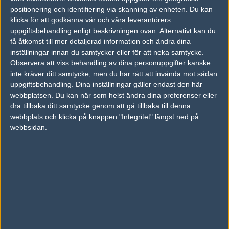
17
positionering och identifiering via skanning av enheten. Du kan
Mixfits
50%
8
FEB
klicka för att godkänna vår och våra leverantörers
uppgiftsbehandling enligt beskrivningen ovan. Alternativt kan du
Copenhagen Flames
72%
9
16
få åtkomst till mer detaljerad information och ändra dina
Mixfits
28%
16
inställningar innan du samtycker eller för att neka samtycke.
FEB
Observera att viss behandling av dina personuppgifter kanske
inte kräver ditt samtycke, men du har rätt att invända mot sådan
9INE
66%
16
16
uppgiftsbehandling. Dina inställningar gäller endast den här
Mixfits
34%
7
FEB
webbplatsen. Du kan när som helst ändra dina preferenser eller
dra tillbaka ditt samtycke genom att gå tillbaka till denna
webbplats och klicka på knappen "Integritet" längst ned på
Mixfits
50%
8
15
webbsidan.
Eternal Fire
50%
16
FEB
Följ oss i social media
Följ oss på Facebook
Följ oss på Twitter