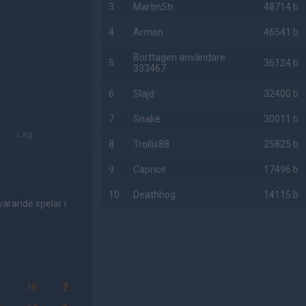
3
MartinStr
48714 b
4
Armon
46541 b
Borttagen användare
5
36124 b
333467
6
Slajd
32400 b
7
Snake
30011 b
Lag
8
Trollis88
25825 b
9
Caprice
17496 b
10
Deathhog
14115 b
varande spelar i
AD
9
16
2