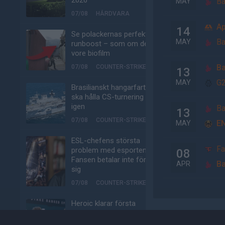
2026
Ba
MAY
07/08
HÅRDVARA
A
14
Se polackernas perfekta
Ba
MAY
runboost – som om det
vore biofilm
Ba
07/08
COUNTER-STRIKE
13
G2
MAY
Brasilianskt hangarfartyg
ska hålla CS-turnering –
igen
Ba
13
07/08
COUNTER-STRIKE
EN
MAY
ESL-chefens största
Fa
problem med esporten:
08
Fansen betalar inte för
Ba
APR
sig
07/08
COUNTER-STRIKE
Heroic klarar första
steget i EWC-kvalet