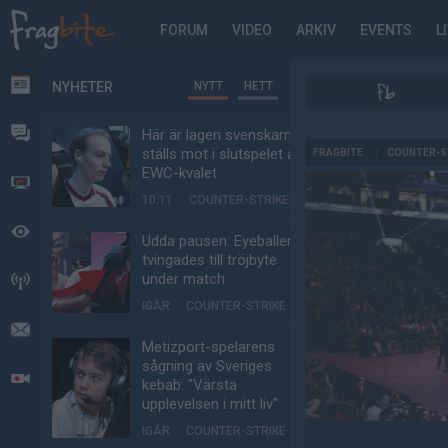
FORUM
VIDEO
ARKIV
EVENTS
L
NYHETER
NYTT
HETT
NYHETER
FORUM
Här är lagen svenskarna
AD
ställs mot i slutspelet av
FRAGBITE
/
COUNTER-S
EWC-kvalet
VIDEO
10:11
COUNTER-STRIKE
BEVAKAT
Udda pausen: Eyeballers
tvingades till tröjbyte
under match
HÄNDELSER
IGÅR
COUNTER-STRIKE
MEDDELANDEN
Metizport-spelarens
sågning av Sveriges
LIVESÄNDNINGAR
kebab: "Värsta
upplevelsen i mitt liv"
IGÅR
COUNTER-STRIKE