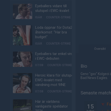
Eyeballers vidare till
slutspel i EWC-kvalet
IGÅR
COUNTER-STRIKE
Loda öppnar för Dota2-
återkomst: "Har bra
budget"
IGÅR
COUNTER-STRIKE
Översikt
Eyeballers tar enkel vinst
i EWC-debuten
Bio
07/08
COUNTER-STRIKE
Genc "gxx" Kolgeci 
Heroic klara för slutspel i
Bad News Eagles.
EWC-kvalet med
vändning mot 9INE
07/08
COUNTER-STRIKE
Senaste matc
Här är världens
Fa
15
vanligaste speldator