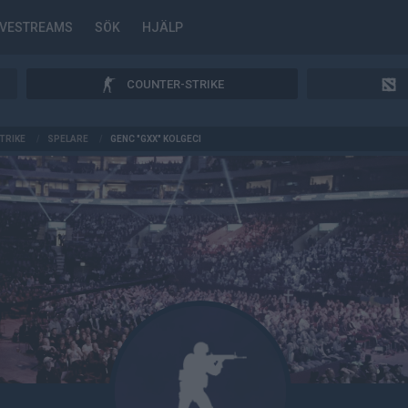
IVESTREAMS
SÖK
HJÄLP
COUNTER-STRIKE
TRIKE
/
SPELARE
/
GENC "GXX" KOLGECI