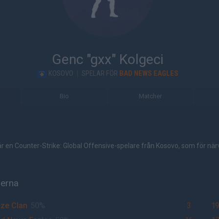
Genc "gxx" Kolgeci
KOSOVO
|
SPELAR FÖR
BAD NEWS EAGLES
Bio
Matcher
är en Counter-Strike: Global Offensive-spelare från Kosovo, som för när
herna
ze Clan
50%
3
1