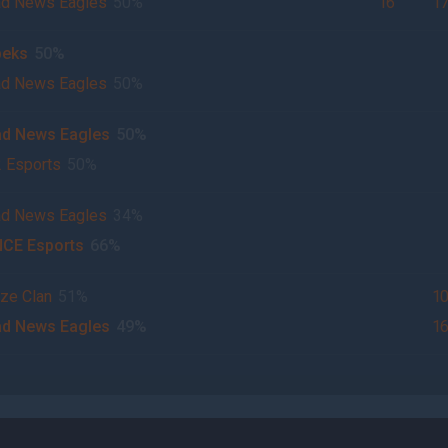
d News Eagles
50%
16
1
peks
50%
d News Eagles
50%
d News Eagles
50%
 Esports
50%
d News Eagles
34%
CE Esports
66%
ze Clan
51%
1
d News Eagles
49%
1