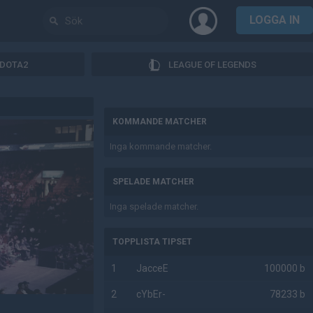
LOGGA IN
DOTA2
LEAGUE OF LEGENDS
AD
KOMMANDE MATCHER
Inga kommande matcher.
SPELADE MATCHER
Inga spelade matcher.
TOPPLISTA TIPSET
1
JacceE
100000 b
2
cYbEr-
78233 b