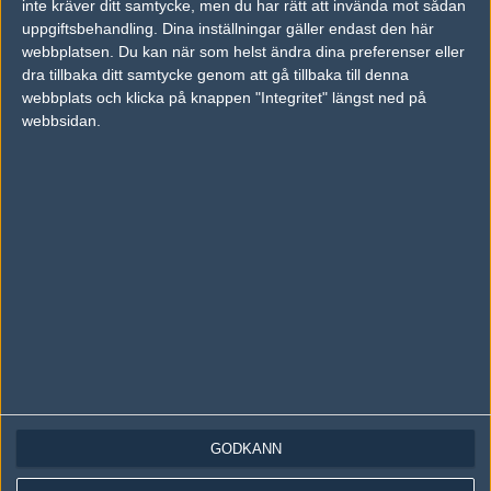
inte kräver ditt samtycke, men du har rätt att invända mot sådan
Följ oss på Instagram
uppgiftsbehandling. Dina inställningar gäller endast den här
Följ oss på Twitch
webbplatsen. Du kan när som helst ändra dina preferenser eller
dra tillbaka ditt samtycke genom att gå tillbaka till denna
Information
webbplats och klicka på knappen "Integritet" längst ned på
webbsidan.
Annonsering
Copyright och Privacy Policy
Användaravtal
Kontakta
Om Fragbite
Copyright Fragbite. Allt innehåll på Fragbite är skyddat enligt
Upphovsrättslagen. Citat eller texter baserade på Fragbites innehåll ska
följas eller föregås av källhänvisning.
Alla åsikter uttryckta på Fragbite representerar varje enskild skribent och
överensstämmer inte nödvändigtvis med Fragbites åsikter.
GODKÄNN
Programmering och design av
Fredric Bohlin
. För frågor rörande sajten
kan du skicka iväg ett email till
vår support
.