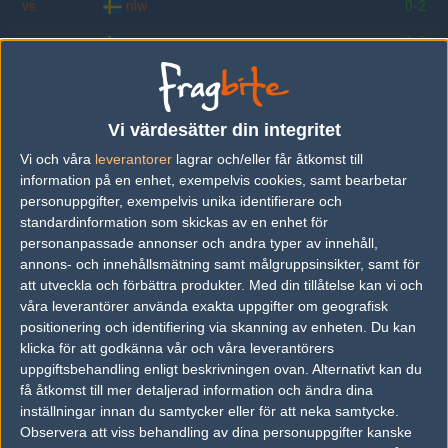
vs.
nIw
0-2
vs.
acer
1-2
vs.
brunt
2-1
vs.
ryssfemman
2-0
Vi värdesätter din integritet
vs.
SK 1.6
2-0
Vi och våra
leverantorer
lagrar och/eller får åtkomst till
information på en enhet, exempelvis cookies, samt bearbetar
vs.
trucido
1-1
personuppgifter, exempelvis unika identifierare och
standardinformation som skickas av en enhet för
vs.
maximus
5-16
personanpassade annonser och andra typer av innehåll,
vs.
KROGEN
6-16
annons- och innehållsmätning samt målgruppsinsikter, samt för
att utveckla och förbättra produkter.
Med din tillåtelse kan vi och
våra leverantörer använda exakta uppgifter om geografisk
positionering och identifiering via skanning av enheten. Du kan
Följ oss i social media
klicka för att godkänna vår och våra leverantörers
uppgiftsbehandling enligt beskrivningen ovan. Alternativt kan du
Följ oss på Facebook
få åtkomst till mer detaljerad information och ändra dina
inställningar innan du samtycker eller för att neka samtycke.
Följ oss på Twitter
Observera att viss behandling av dina personuppgifter kanske