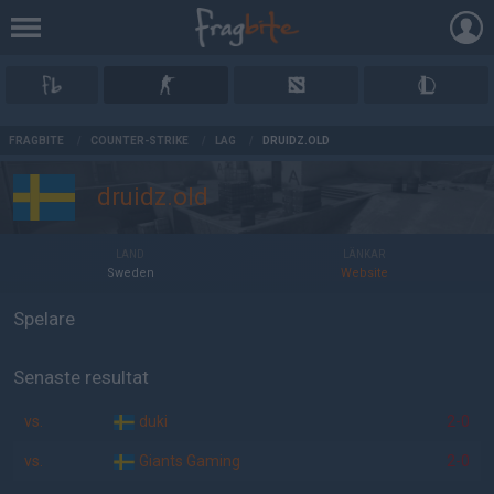
AD
FRAGBITE
/
COUNTER-STRIKE
/
LAG
/
DRUIDZ.OLD
druidz.old
LAND
LÄNKAR
Sweden
Website
Spelare
Senaste resultat
vs.
duki
2-0
vs.
Giants Gaming
2-0