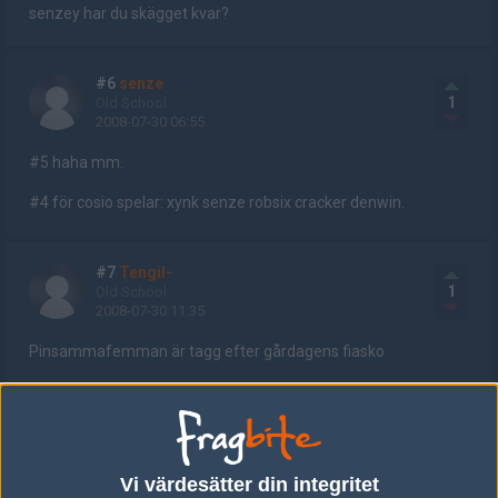
senzey har du skägget kvar?
#6
senze
1
Old School
2008-07-30 06:55
#5 haha mm.
#4 för cosio spelar: xynk senze robsix cracker denwin.
#7
Tengil-
1
Old School
2008-07-30 11:35
Pinsammafemman är tagg efter gårdagens fiasko
#8
syNte :)
1
Old School
2008-07-30 12:42
Vi värdesätter din integritet