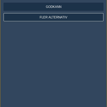
GODKÄNN
#31
staffe
1
Ligavinnare
FLER ALTERNATIV
2008-07-30 21:30
Fan, vi är ju kassare än vanligt atm, ganska svårt då..
#32
bLAFF!
1
Old School
2008-07-30 21:32
#31 rofl
#33
roosberg----
1
Old School
2008-07-30 21:34
told y'a