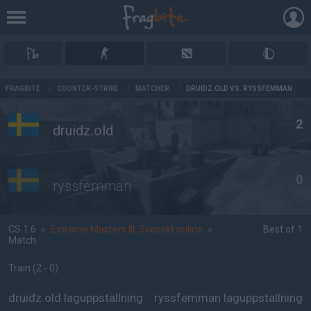
AD
FRAGBITE
/
COUNTER-STRIKE
/
MATCHER
/
DRUIDZ.OLD VS. RYSSFEMMAN
2
druidz.old
0
ryssfemman
CS 1.6
»
Extreme Masters III: Svenskt online
»
Best of 1
Match
Train
(2 - 0
)
druidz.old laguppställning
ryssfemman laguppställning