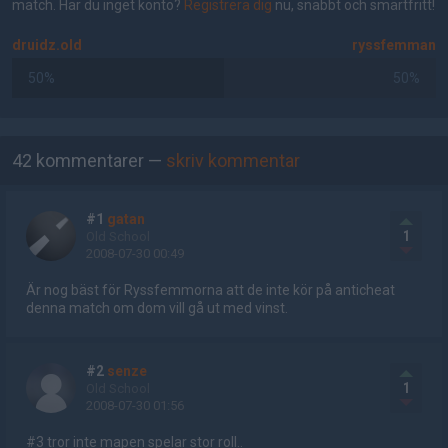
match. Har du inget konto?
Registrera dig
nu, snabbt och smärtfritt!
druidz.old
ryssfemman
50%
50%
AD
42 kommentarer —
skriv kommentar
#1
gatan
1
Old School
2008-07-30 00:49
Är nog bäst för Ryssfemmorna att de inte kör på anticheat
denna match om dom vill gå ut med vinst.
#2
senze
1
Old School
2008-07-30 01:56
#3 tror inte mapen spelar stor roll..