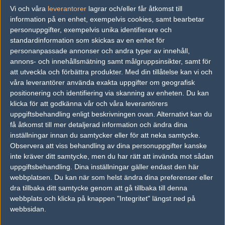
easybites, GO COSIO!
Vi och våra
leverantorer
lagrar och/eller får åtkomst till
information på en enhet, exempelvis cookies, samt bearbetar
personuppgifter, exempelvis unika identifierare och
#9
Rille.cfg
standardinformation som skickas av en enhet för
1
Old School
2008-07-30 13:32
personanpassade annonser och andra typer av innehåll,
annons- och innehållsmätning samt målgruppsinsikter, samt för
Du kan satsa max 1347 (av totalt 2694) bites i den här
att utveckla och förbättra produkter.
Med din tillåtelse kan vi och
matchen!
våra leverantörer använda exakta uppgifter om geografisk
positionering och identifiering via skanning av enheten. Du kan
klicka för att godkänna vår och våra leverantörers
#10
sparran
uppgiftsbehandling enligt beskrivningen ovan. Alternativt kan du
1
Old School
få åtkomst till mer detaljerad information och ändra dina
2008-07-30 13:38
inställningar innan du samtycker eller för att neka samtycke.
Du har satsat 500 bite(s) på cOsio!
Observera att viss behandling av dina personuppgifter kanske
inte kräver ditt samtycke, men du har rätt att invända mot sådan
uppgiftsbehandling. Dina inställningar gäller endast den här
J A J E ! Då åker vi,, Klirr Dirr
webbplatsen. Du kan när som helst ändra dina preferenser eller
dra tillbaka ditt samtycke genom att gå tillbaka till denna
webbplats och klicka på knappen "Integritet" längst ned på
#11
EYiE
webbsidan.
1
Old School
2008-07-30 14:03