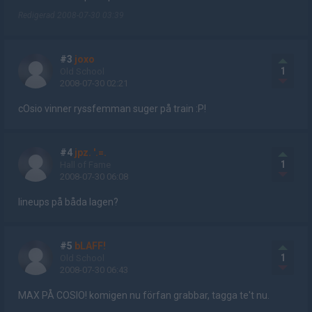
Redigerad 2008-07-30 03:39
#3
joxo
1
Old School
2008-07-30 02:21
cOsio vinner ryssfemman suger på train :P!
#4
jpz. '.=.
1
Hall of Fame
2008-07-30 06:08
lineups på båda lagen?
#5
bLAFF!
1
Old School
2008-07-30 06:43
MAX PÅ COSIO! komigen nu förfan grabbar, tagga te't nu.