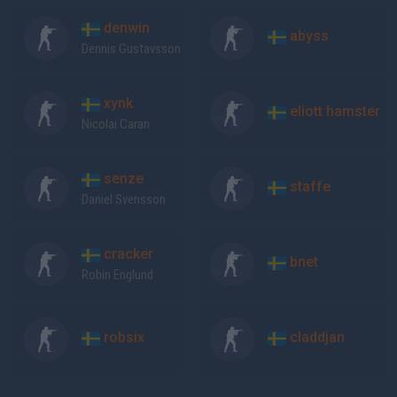
denwin
abyss
Dennis Gustavsson
xynk
eliott hamster
Nicolai Caran
senze
staffe
Daniel Svensson
cracker
bnet
Robin Englund
robsix
claddjan