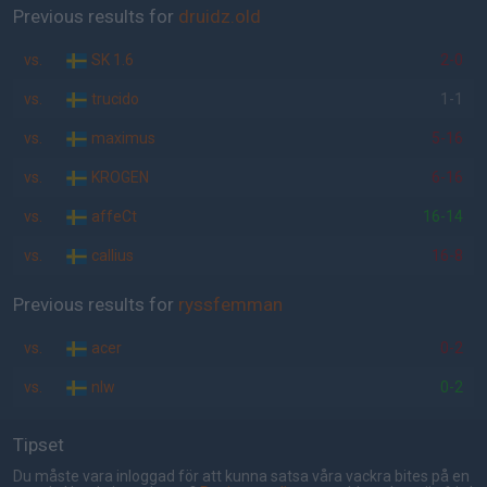
Previous results for
druidz.old
vs.
SK 1.6
2-0
vs.
trucido
1-1
vs.
maximus
5-16
vs.
KROGEN
6-16
vs.
affeCt
16-14
vs.
callius
16-8
Previous results for
ryssfemman
vs.
acer
0-2
vs.
nIw
0-2
Tipset
Du måste vara inloggad för att kunna satsa våra vackra bites på en