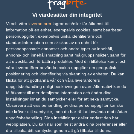
Previous results for
Avangar
Vi värdesätter din integritet
vs.
Hellraisers
16-8
Vi och våra
leverantorer
lagrar och/eller får åtkomst till
vs.
Mousesports
19-17
information på en enhet, exempelvis cookies, samt bearbetar
personuppgifter, exempelvis unika identifierare och
vs.
Complexity Gaming
16-13
standardinformation som skickas av en enhet för
personanpassade annonser och andra typer av innehåll,
vs.
Chaos Esports Club
2-1
annons- och innehållsmätning samt målgruppsinsikter, samt för
vs.
Tricked Esport
0-2
att utveckla och förbättra produkter.
Med din tillåtelse kan vi och
våra leverantörer använda exakta uppgifter om geografisk
vs.
Aristocracy
14-16
positionering och identifiering via skanning av enheten. Du kan
klicka för att godkänna vår och våra leverantörers
Previous results for
NRG Esports
uppgiftsbehandling enligt beskrivningen ovan. Alternativt kan du
få åtkomst till mer detaljerad information och ändra dina
vs.
Syman Gaming
16-4
inställningar innan du samtycker eller för att neka samtycke.
Observera att viss behandling av dina personuppgifter kanske
vs.
Tyloo
16-7
inte kräver ditt samtycke, men du har rätt att invända mot sådan
vs.
DreamEaters
17-19
uppgiftsbehandling. Dina inställningar gäller endast den här
webbplatsen. Du kan när som helst ändra dina preferenser eller
vs.
Faze Clan
2-0
dra tillbaka ditt samtycke genom att gå tillbaka till denna