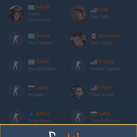
AdreN
tarik
Dauren
Tarik Celik
Kystaubayev
Buster
stanislaw
Timur Tulepov
Peter Jarguz
Qikert
Brehze
Alexey Golubev
Vincent Cayonte
Jame
Ethan
Ali Djami
Ethan Arnold
SANJI
CeRq
Sanjar Kuliev
Cvetelin Dimitrov