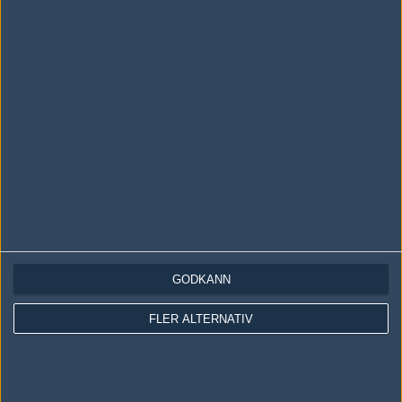
LOGGA IN
REGISTRERA DIG
Följ oss i social media
Följ oss på Facebook
Följ oss på Twitter
GODKÄNN
Följ oss på Instagram
FLER ALTERNATIV
Följ oss på Twitch
Information