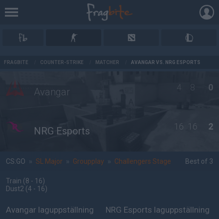
AD
FRAGBITE
/
COUNTER-STRIKE
/
MATCHER
/
AVANGAR VS. NRG ESPORTS
4
8
0
Avangar
16
16
2
NRG Esports
CS:GO
»
SL Major
»
Groupplay
»
Challengers Stage
Best of 3
Train
(8 - 16
)
Dust2
(4 - 16
)
Avangar laguppställning
NRG Esports laguppställning