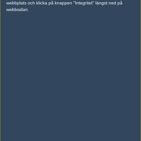
webbplats och klicka på knappen "Integritet" längst ned på
vs.
Cloud9
15-15
webbsidan.
vs.
Made in Brazil
10-16
Tipset
Du måste vara inloggad för att kunna satsa våra vackra bites på en
match. Har du inget konto?
Registrera dig
nu, snabbt och smärtfritt!
Avangar
NRG Esports
50%
50%
AD
0 kommentarer —
skriv kommentar
Ingen har skrivit någon kommentar ännu.
Skriv en kommentar
Upp