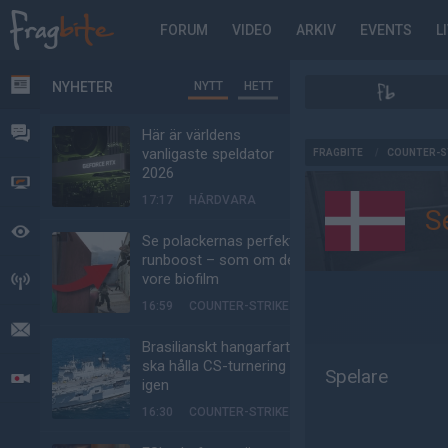
FORUM
VIDEO
ARKIV
EVENTS
L
NYHETER
NYTT
HETT
NYHETER
FORUM
Här är världens
AD
vanligaste speldator
FRAGBITE
/
COUNTER-S
2026
VIDEO
17:17
HÅRDVARA
S
BEVAKAT
Se polackernas perfekta
runboost – som om det
vore biofilm
HÄNDELSER
16:59
COUNTER-STRIKE
MEDDELANDEN
Brasilianskt hangarfartyg
ska hålla CS-turnering –
Spelare
LIVESÄNDNINGAR
igen
16:30
COUNTER-STRIKE