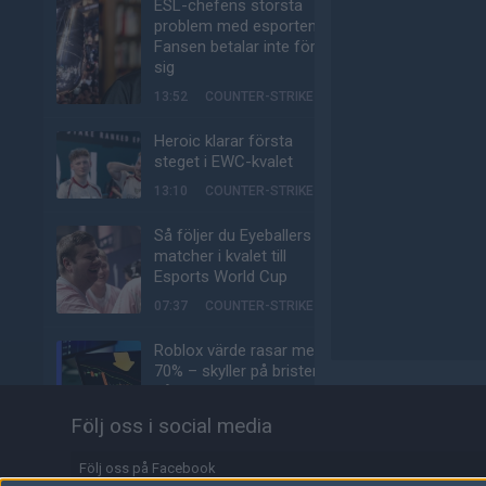
ESL-chefens största
problem med esporten:
Fansen betalar inte för
sig
13:52
COUNTER-STRIKE
Heroic klarar första
steget i EWC-kvalet
13:10
COUNTER-STRIKE
Så följer du Eyeballers
matcher i kvalet till
Esports World Cup
07:37
COUNTER-STRIKE
Roblox värde rasar med
70% – skyller på bristen
på virala spel
Följ oss i social media
IGÅR
ALLA SEKTIONER
m0NESY avslöjar: Hade
Följ oss på Facebook