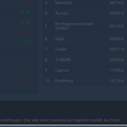
2-0
3
MartinStr
48714 b
16-12
4
Armon
46541 b
3-16
Borttagen användare
5
36124 b
333467
16-11
6
Slajd
32400 b
1-2
7
Snake
30011 b
2-0
8
Trollis88
25825 b
2-0
9
Caprice
17496 b
16-9
10
Deathhog
14115 b
16-3
AD
vsrättslagen. Citat eller texter baserade på Fragbites innehåll ska följas