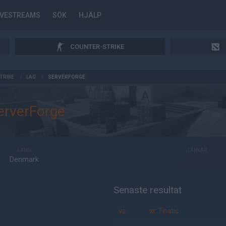
IVESTREAMS
SÖK
HJÄLP
COUNTER-STRIKE
TRIKE
/
LAG
/
SERVERFORGE
erverForge
LAND
LÄNKAR
Denmark
Senaste resultat
vs.
Fnatic