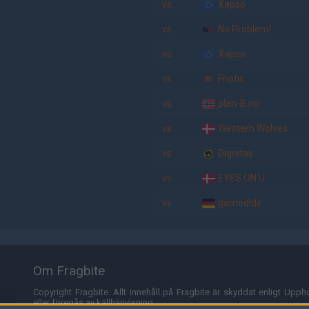
vs.
Xapso
vs.
No Problem!
vs.
Xapso
vs.
Fnatic
vs.
plan-B.no
vs.
Western Wolves
vs.
Dignitas
vs.
EYES ON U
vs.
gamed!de
Om Fragbite
Copyright Fragbite. Allt innehåll på Fragbite är skyddat enligt Uppho
eller föregås av källhänvisning.