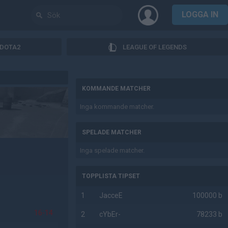
LOGGA IN
DOTA2
LEAGUE OF LEGENDS
AD
KOMMANDE MATCHER
Inga kommande matcher.
SPELADE MATCHER
Inga spelade matcher.
TOPPLISTA TIPSET
1
JacceE
100000 b
16-14
2
cYbEr-
78233 b