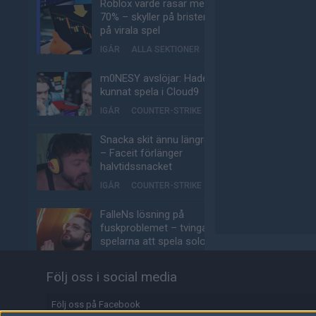
Roblox värde rasar med
70% – skyller på bristen
på virala spel
IGÅR
ALLA SEKTIONER
m0NESY avslöjar: Hade
kunnat spela i Cloud9
IGÅR
COUNTER-STRIKE
Snacka skit ännu längre
– Faceit förlänger
halvtidssnacket
IGÅR
COUNTER-STRIKE
FalleNs lösning på
fuskproblemet – tvinga
spelarna att spela solo-
queue
Följ oss i social media
IGÅR
COUNTER-STRIKE
EA uppköpta av
Följ oss på Facebook