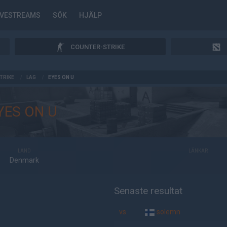
IVESTREAMS
SÖK
HJÄLP
COUNTER-STRIKE
TRIKE
/
LAG
/
EYES ON U
YES ON U
LAND
LÄNKAR
Denmark
Senaste resultat
vs.
solemn