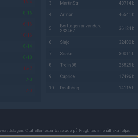
16-4
3
MartinStr
48714 b
8-16
4
Armon
46541 b
6-16
Borttagen användare
5
36124 b
333467
10-16
6
Slajd
32400 b
16-14
7
Snake
30011 b
16-10
8
Trollis88
25825 b
16-7
9
Caprice
17496 b
2-0
10
Deathhog
14115 b
2-0
AD
vsrättslagen. Citat eller texter baserade på Fragbites innehåll ska följas