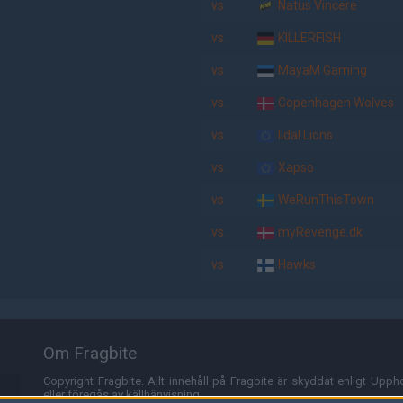
vs.
Natus Vincere
vs.
KILLERFISH
vs.
MayaM Gaming
vs.
Copenhagen Wolves
vs.
Ildal Lions
vs.
Xapso
vs.
WeRunThisTown
vs.
myRevenge.dk
vs.
Hawks
Om Fragbite
Copyright Fragbite. Allt innehåll på Fragbite är skyddat enligt Uppho
eller föregås av källhänvisning.