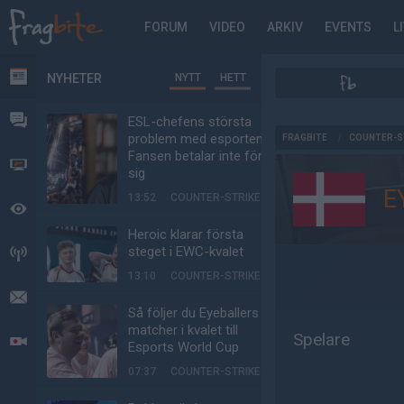
FORUM
VIDEO
ARKIV
EVENTS
L
NYHETER
NYTT
HETT
NYHETER
FORUM
ESL-chefens största
AD
problem med esporten:
FRAGBITE
/
COUNTER-S
Fansen betalar inte för
VIDEO
sig
E
13:52
COUNTER-STRIKE
BEVAKAT
Heroic klarar första
steget i EWC-kvalet
HÄNDELSER
13:10
COUNTER-STRIKE
MEDDELANDEN
Så följer du Eyeballers
matcher i kvalet till
Spelare
LIVESÄNDNINGAR
Esports World Cup
07:37
COUNTER-STRIKE