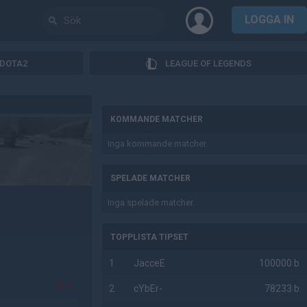
LOGGA IN
DOTA2
LEAGUE OF LEGENDS
AD
KOMMANDE MATCHER
Inga kommande matcher.
SPELADE MATCHER
Inga spelade matcher.
TOPPLISTA TIPSET
1
JacceE
100000 b
2-1
2
cYbEr-
78233 b