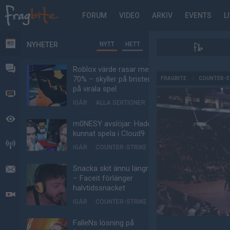
FORUM
VIDEO
ARKIV
EVENTS
L
NYHETER
NYTT
HETT
NYHETER
FORUM
Roblox värde rasar med
AD
70% – skyller på bristen
FRAGBITE
/
COUNTER-S
på virala spel
VIDEO
IGÅR
ALLA SEKTIONER
BEVAKAT
m0NESY avslöjar: Hade
kunnat spela i Cloud9
HÄNDELSER
IGÅR
COUNTER-STRIKE
Snacka skit ännu längre
MEDDELANDEN
– Faceit förlänger
halvtidssnacket
LIVESÄNDNINGAR
IGÅR
COUNTER-STRIKE
FalleNs lösning på