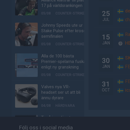
Alliance klättrar till plats
17 på världsrankingen
de
25
05/08
COUNTER-STRIKE
ch
JUL
Johnny Speeds ute ur
Stake Pulse efter kross i
Ra
15
semifinalen
H
JAN
05/08
COUNTER-STRIKE
Alla de 100 bästa
SK
30
Premier-spelarna fuskar
F
JAN
enligt ny granskning
05/08
COUNTER-STRIKE
F
31
Valves nya VR-
ic
OCT
headset ser ut att bli
ännu dyrare
04/08
HÅRDVARA
Tonåring släppte
skämtspel för 1 900 kr –
Följ oss i social media
tjänade miljoner