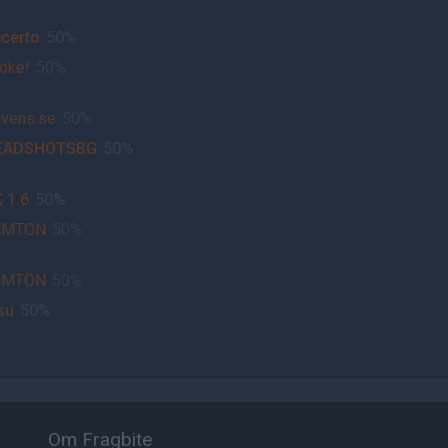
certo
50%
oke!
50%
vens.se
50%
EADSHOTSBG
50%
 1.6
50%
EMTON
50%
EMTON
50%
su
50%
Om Fragbite