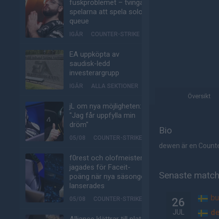
fuskproblemet – tvinga
spelarna att spela solo-
queue
IGÅR
COUNTER-STRIKE
EA uppköpta av
saudisk-ledd
investerargrupp
IGÅR
ALLA SEKTIONER
Översikt
jL om nya möjligheten:
"Jag får uppfylla min
dröm"
Bio
05/08
COUNTER-STRIKE
dewen är en Counter
f0rest och olofmeister
jagades för Faceit-
Senaste matc
poäng när nya säsongen
lanserades
b
05/08
COUNTER-STRIKE
26
de
JUL