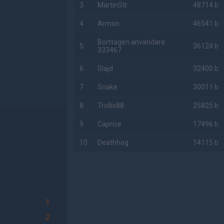
3
MartinStr
48714 b
4
Armon
46541 b
Borttagen användare
5
36124 b
333467
6
Slajd
32400 b
7
Snake
30011 b
8
Trollis88
25825 b
9
Caprice
17496 b
10
Deathhog
14115 b
AD
1
2