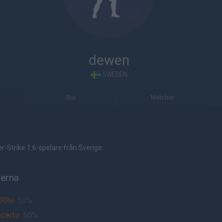
dewen
SWEDEN
Bio
Matcher
-Strike 1.6-spelare från Sverige.
herna
uRRe
50%
certo
50%