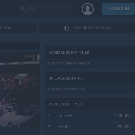
LOGGA IN
DOTA2
LEAGUE OF LEGENDS
AD
KOMMANDE MATCHER
Inga kommande matcher.
SPELADE MATCHER
Inga spelade matcher.
TOPPLISTA TIPSET
1
JacceE
100000 b
2
cYbEr-
78233 b