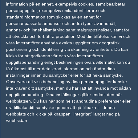
2011-01-14 23:50
information på en enhet, exempelvis cookies, samt bearbetar
personuppgifter, exempelvis unika identifierare och
ravens lineup?
standardinformation som skickas av en enhet för
personanpassade annonser och andra typer av innehåll,
annons- och innehållsmätning samt målgruppsinsikter, samt för
#2
pbajN
att utveckla och förbättra produkter.
Med din tillåtelse kan vi och
1
Vanlig användare
våra leverantörer använda exakta uppgifter om geografisk
2011-01-15 00:04
positionering och identifiering via skanning av enheten. Du kan
#1 pkr hoddi dewen fabba kadozer
klicka för att godkänna vår och våra leverantörers
uppgiftsbehandling enligt beskrivningen ovan. Alternativt kan du
få åtkomst till mer detaljerad information och ändra dina
#3
DjembaDjemba
inställningar innan du samtycker eller för att neka samtycke.
1
Old School
Observera att viss behandling av dina personuppgifter kanske
2011-01-15 00:04
inte kräver ditt samtycke, men du har rätt att invända mot sådan
uppgiftsbehandling. Dina inställningar gäller endast den här
kom igen nu poker :*<3
webbplatsen. Du kan när som helst ändra dina preferenser eller
dra tillbaka ditt samtycke genom att gå tillbaka till denna
webbplats och klicka på knappen "Integritet" längst ned på
#4
krawn
webbsidan.
1
Old School
2011-01-15 00:27
kom igen nu ek o björk!!!