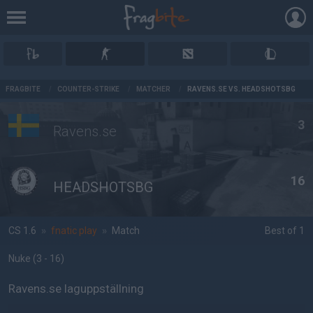
AD
FRAGBITE
/
COUNTER-STRIKE
/
MATCHER
/
RAVENS.SE VS. HEADSHOTSBG
3
Ravens.se
16
HEADSHOTSBG
CS 1.6
»
fnatic play
»
Match
Best of 1
Nuke
(3 - 16
)
Ravens.se laguppställning