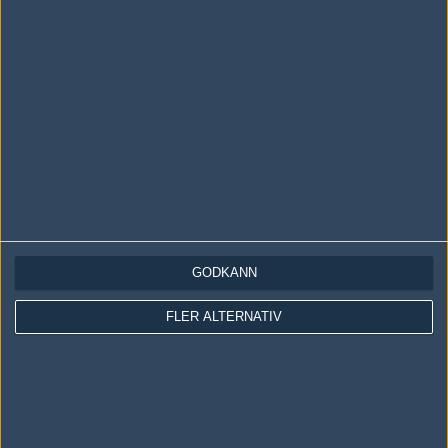
xDDDDDD
Redigerad 2011-01-15 18:15
#15
fuq
1
Old School
2011-01-15 20:25
3-16 hsbg
#16
uH_huh_uH
1
Old School
2011-01-15 21:12
GODKÄNN
varför lägger fragbite upp hltv ip från #pracc ?
FLER ALTERNATIV
#17
ALEXNDR
1
Old School
2011-01-15 21:33
Frustredande. Ravens var överskattade. Nu vet vi att dom inte