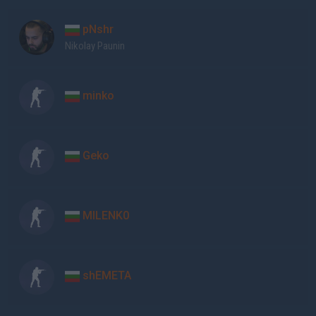
pNshr
Nikolay Paunin
minko
Geko
MILENK0
shEMETA