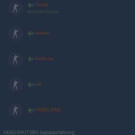
Hoddi
Kristoffer Huotari
dewen
Kadozer
pkr
FABBILIONE
HEADSHOTSBG laguppställning