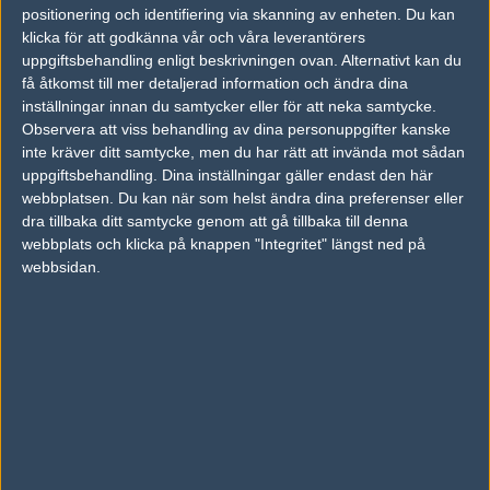
Hardware4u
50%
2
MAY
positionering och identifiering via skanning av enheten. Du kan
klicka för att godkänna vår och våra leverantörers
ESC ICY BOX
50%
2
uppgiftsbehandling enligt beskrivningen ovan. Alternativt kan du
13
få åtkomst till mer detaljerad information och ändra dina
Alternate Attax
50%
0
MAY
inställningar innan du samtycker eller för att neka samtycke.
Observera att viss behandling av dina personuppgifter kanske
Alternate Attax
50%
0
inte kräver ditt samtycke, men du har rätt att invända mot sådan
09
uppgiftsbehandling. Dina inställningar gäller endast den här
WinFakt
50%
16
MAY
webbplatsen. Du kan när som helst ändra dina preferenser eller
dra tillbaka ditt samtycke genom att gå tillbaka till denna
ESC ICY BOX
50%
16
04
webbplats och klicka på knappen "Integritet" längst ned på
webbsidan.
Alternate Attax
50%
6
MAY
Följ oss i social media
Följ oss på Facebook
Följ oss på Twitter