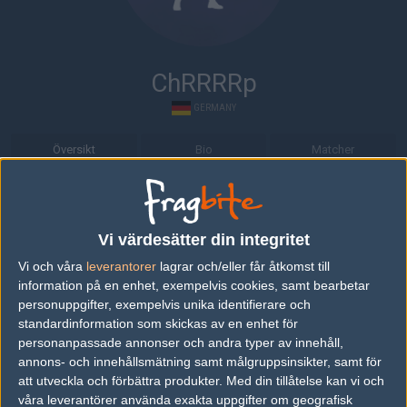
ChRRRRp
GERMANY
Översikt
Bio
Matcher
Bio
ChRRRRp är en Counter-Strike 1.6-spelare från Tyskland.
Vi värdesätter din integritet
Vi och våra
leverantorer
lagrar och/eller får åtkomst till
Senaste matcherna
information på en enhet, exempelvis cookies, samt bearbetar
personuppgifter, exempelvis unika identifierare och
Alternate Attax
50%
0
26
standardinformation som skickas av en enhet för
Double Damage
50%
16
MAY
personanpassade annonser och andra typer av innehåll,
annons- och innehållsmätning samt målgruppsinsikter, samt för
att utveckla och förbättra produkter.
Med din tillåtelse kan vi och
Alternate Attax
50%
1
25
våra leverantörer använda exakta uppgifter om geografisk