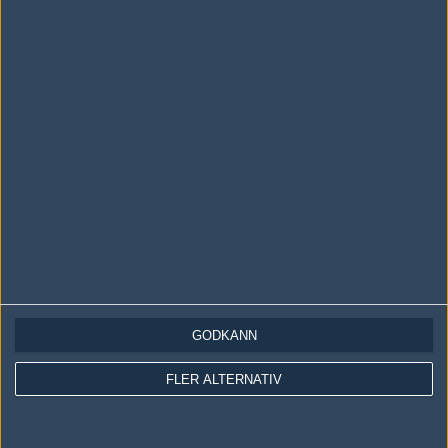
liksom därifrån FB hämtar sina matcher.
#6
IamNoddo
1
Old School
2011-05-26 21:25
sköna bites man får!!!!! jeees
#7
Fawx
1
Old School
2011-05-26 21:29
#6 WO resulterar väl aldrig i bites?
GODKÄNN
#8
Borttagen användare 194115
1
Old School
2011-05-27 17:28
FLER ALTERNATIV
[Borttagen kommentar]