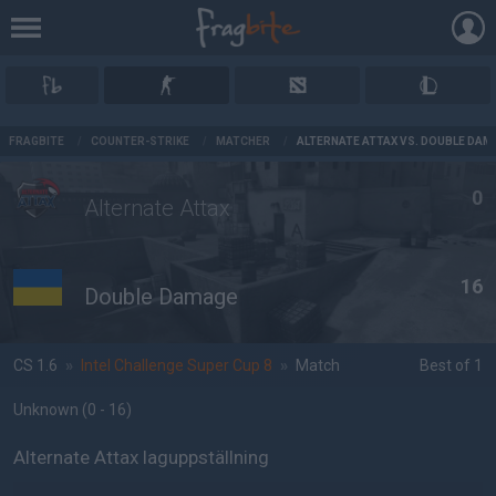
AD
FRAGBITE
/
COUNTER-STRIKE
/
MATCHER
/
ALTERNATE ATTAX VS. DOUBLE DAM
0
Alternate Attax
16
Double Damage
CS 1.6
»
Intel Challenge Super Cup 8
»
Match
Best of 1
Unknown
(0 - 16
)
Alternate Attax laguppställning