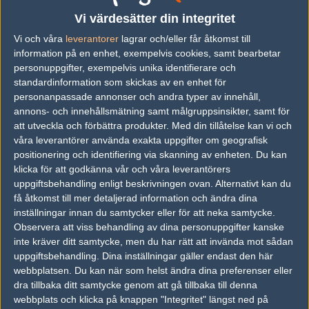
Previous results for
Alternate Attax
Vi värdesätter din integritet
Vi och våra
leverantorer
lagrar och/eller får åtkomst till
vs.
Hardware4u
1-2
information på en enhet, exempelvis cookies, samt bearbetar
personuppgifter, exempelvis unika identifierare och
vs.
x6tence
0-16
standardinformation som skickas av en enhet för
vs.
ESC ICY BOX
2-0
personanpassade annonser och andra typer av innehåll,
annons- och innehållsmätning samt målgruppsinsikter, samt för
vs.
WinFakt
0-16
att utveckla och förbättra produkter.
Med din tillåtelse kan vi och
våra leverantörer använda exakta uppgifter om geografisk
vs.
ESC ICY BOX
16-6
positionering och identifiering via skanning av enheten. Du kan
klicka för att godkänna vår och våra leverantörers
vs.
mTw.de
16-8
uppgiftsbehandling enligt beskrivningen ovan. Alternativt kan du
få åtkomst till mer detaljerad information och ändra dina
Previous results for
Double Damage
inställningar innan du samtycker eller för att neka samtycke.
Observera att viss behandling av dina personuppgifter kanske
vs.
WinFakt
16-5
inte kräver ditt samtycke, men du har rätt att invända mot sådan
vs.
x6tence
16-11
uppgiftsbehandling. Dina inställningar gäller endast den här
webbplatsen. Du kan när som helst ändra dina preferenser eller
dra tillbaka ditt samtycke genom att gå tillbaka till denna
Tipset
webbplats och klicka på knappen "Integritet" längst ned på