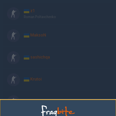
z1
Roman Poltavchenko
MaksoN
sashichqa
Krutoi
alex