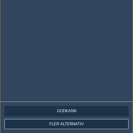
Följ oss i social media
Följ oss på Facebook
Följ oss på Twitter
Följ oss på Instagram
Följ oss på Twitch
Information
Annonsering
Copyright och Privacy Policy
GODKÄNN
Användaravtal
Kontakta
FLER ALTERNATIV