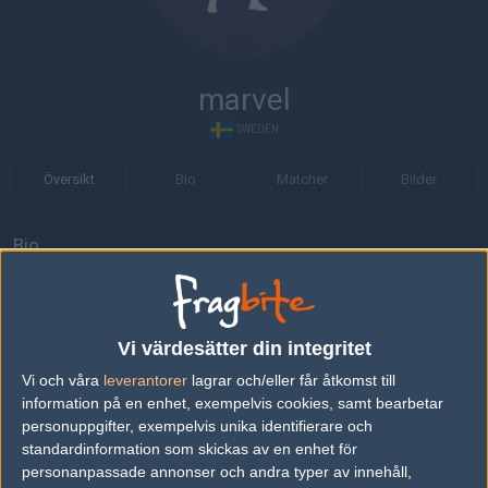
marvel
SWEDEN
Översikt
Bio
Matcher
Bilder
Bio
marvel är en Counter-Strike 1.6-spelare från Sverige.
Senaste matcherna
Vi värdesätter din integritet
gosu
50%
1
04
Vi och våra
leverantorer
lagrar och/eller får åtkomst till
information på en enhet, exempelvis cookies, samt bearbetar
XSPELL
50%
2
APR
personuppgifter, exempelvis unika identifierare och
standardinformation som skickas av en enhet för
#TEAMGLOBAL
50%
2
04
personanpassade annonser och andra typer av innehåll,