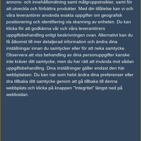
gosu
50%
1
APR
annons- och innehållsmätning samt målgruppsinsikter, samt för
att utveckla och förbättra produkter.
Med din tillåtelse kan vi och
våra leverantörer använda exakta uppgifter om geografisk
AWTR
50%
0
24
positionering och identifiering via skanning av enheten. Du kan
WeRunThisTown
50%
2
MAR
klicka för att godkänna vår och våra leverantörers
uppgiftsbehandling enligt beskrivningen ovan. Alternativt kan du
få åtkomst till mer detaljerad information och ändra dina
AWTR
50%
2
23
inställningar innan du samtycker eller för att neka samtycke.
teamcsgolo
50%
0
MAR
Observera att viss behandling av dina personuppgifter kanske
inte kräver ditt samtycke, men du har rätt att invända mot sådan
uppgiftsbehandling. Dina inställningar gäller endast den här
empty
50%
16
04
webbplatsen. Du kan när som helst ändra dina preferenser eller
myGame
50%
7
MAY
dra tillbaka ditt samtycke genom att gå tillbaka till denna
webbplats och klicka på knappen "Integritet" längst ned på
webbsidan.
Senaste bilder