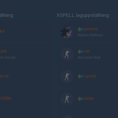
llning
XSPELL laguppställning
pronax
nka
Markus Wallsten
ddi
rdl
fer Huotari
Alexander Redl
rvel
spozy
OERN
lidde