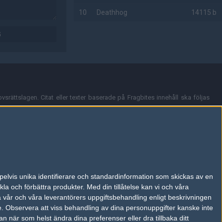
10
Deathhog
14115 b
G
AD
vsrättslagen. Citat eller texter baserade på Fragbites innehåll ska följas
nt och överensstämmer inte nödvändigtvis med Fragbites åsikter.
en kan du skicka iväg ett email till
vår support
.
tion så som t.ex. användarnamn. Cookies sparas även när man deltar i
pelvis unika identifierare och standardinformation som skickas av en
du stänga av cookies i din webbläsares inställningar eller välja att inte
la och förbättra produkter.
Med din tillåtelse kan vi och våra
ktronisk kommunikation som trädde i kraft 25 juli 2003.
a vår och våra leverantörers uppgiftsbehandling enligt beskrivningen
e.
Observera att viss behandling av dina personuppgifter kanske inte
 när som helst ändra dina preferenser eller dra tillbaka ditt