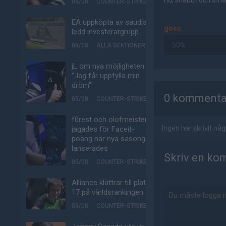
nu, snabbt och smär
06/08
COUNTER-STRIKE
EA uppköpta av saudisk-
gosu
ledd investerargrupp
50%
06/08
ALLA SEKTIONER
jL om nya möjligheten:
"Jag får uppfylla min
AD
dröm"
0 kommenta
05/08
COUNTER-STRIKE
f0rest och olofmeister
Ingen har skrivit n
jagades för Faceit-
poäng när nya säsongen
lanserades
Skriv en ko
05/08
COUNTER-STRIKE
Alliance klättrar till plats
17 på världsrankingen
05/08
COUNTER-STRIKE