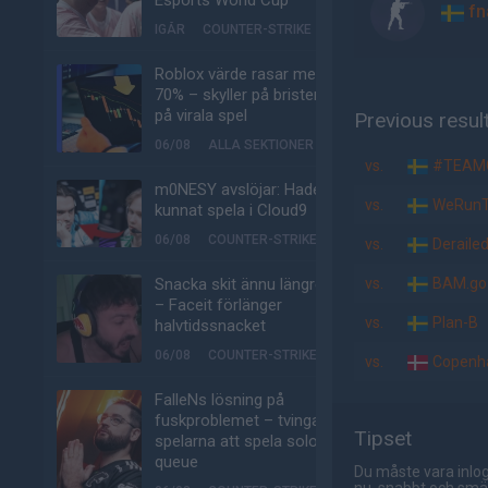
Esports World Cup
fn
IGÅR
COUNTER-STRIKE
Roblox värde rasar med
70% – skyller på bristen
på virala spel
Previous resul
06/08
ALLA SEKTIONER
vs.
#TEAM
m0NESY avslöjar: Hade
vs.
WeRunT
kunnat spela i Cloud9
06/08
COUNTER-STRIKE
vs.
Deraile
Snacka skit ännu längre
vs.
BAM.go
– Faceit förlänger
vs.
Plan-B
halvtidssnacket
06/08
COUNTER-STRIKE
vs.
Copenh
FalleNs lösning på
fuskproblemet – tvinga
Tipset
spelarna att spela solo-
queue
Du måste vara inlog