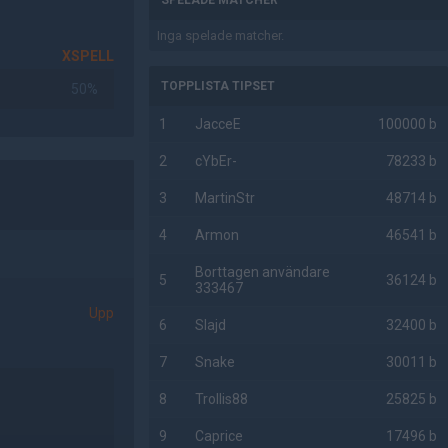
SPELADE MATCHER
Inga spelade matcher.
XSPELL
TOPPLISTA TIPSET
50%
1
JacceE
100000 b
2
cYbEr-
78233 b
3
MartinStr
48714 b
4
Armon
46541 b
Borttagen användare
5
36124 b
333467
Upp
6
Slajd
32400 b
7
Snake
30011 b
8
Trollis88
25825 b
9
Caprice
17496 b