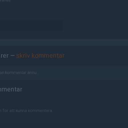
tfritt!
rer —
skriv kommentar
ågon kommentar ännu.
mmentar