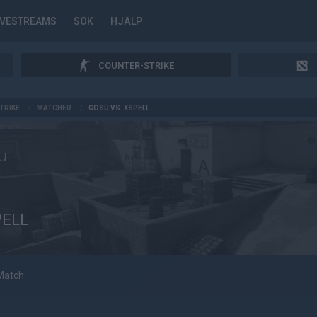
IVESTREAMS
SÖK
HJÄLP
COUNTER-STRIKE
TRIKE
/
MATCHER
/
GOSU VS. XSPELL
u
PELL
Match