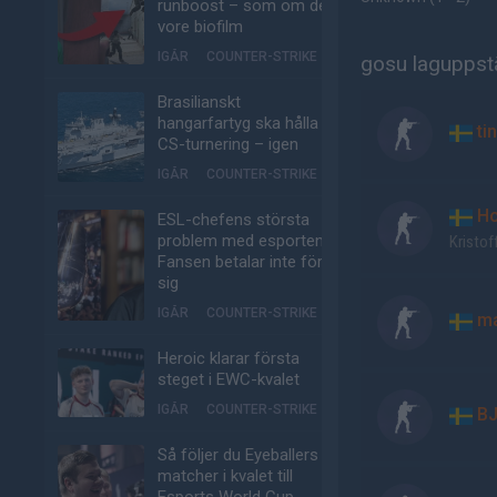
runboost – som om det
vore biofilm
IGÅR
COUNTER-STRIKE
gosu laguppstä
Brasilianskt
hangarfartyg ska hålla
ti
CS-turnering – igen
IGÅR
COUNTER-STRIKE
Ho
ESL-chefens största
problem med esporten:
Kristof
Fansen betalar inte för
sig
IGÅR
COUNTER-STRIKE
ma
Heroic klarar första
steget i EWC-kvalet
IGÅR
COUNTER-STRIKE
BJ
Så följer du Eyeballers
matcher i kvalet till