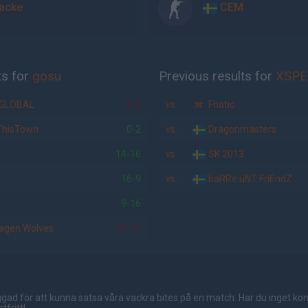
acke
CEM
ts for
gosu
Previous results for
XSPE
GLOBAL
2-1
vs.
Fnatic
hisTown
0-2
vs.
Dragonmasters
d
14-16
vs.
SK 2013
16-9
vs.
baRRe uNT FriEndZ
9-16
agen Wolves
16-11
gad för att kunna satsa våra vackra bites på en match. Har du inget ko