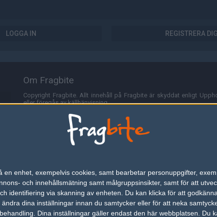
LOGGA IN
REGISTRERA DI
Om Fragbite
Copyright Fragbite. Allt innehåll på Fragbite är skyddat enligt Uppho
eller föregås av källhänvisning.
Alla åsikter uttryckta på Fragbite representerar varje enskild skribe
Programmering och design av
Fredric Bohlin
. För frågor rörande sajt
Cookies
Fragbite använder cookies för att spara användarspecifik informa
n på en enhet, exempelvis cookies, samt bearbetar personuppgifter, exem
omröstningar och för att föra statistik. För att slippa cookies kan 
ons- och innehållsmätning samt målgruppsinsikter, samt för att utveck
besöka Fragbite. Den här textraden finns här på grund av lagen om ele
h identifiering via skanning av enheten. Du kan klicka för att godkänn
h ändra dina inställningar innan du samtycker eller för att neka samtyck
Annonsering
behandling. Dina inställningar gäller endast den här webbplatsen. Du kan