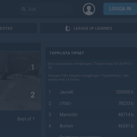
LOGGA IN
DOTA2
LEAGUE OF LEGENDS
AD
TOPPLISTA TIPSET
Den nuvarande omgången i Tipset varar till 2018-12-
1
30.
Vinnare från tidigare omgångar i Tipset finns i det
anrika Hall of Fame.
1
JacceE
100000 b
2
2
cYbEr-
78233 b
3
MartinStr
48714 b
Best of 1
4
Armon
46541 b