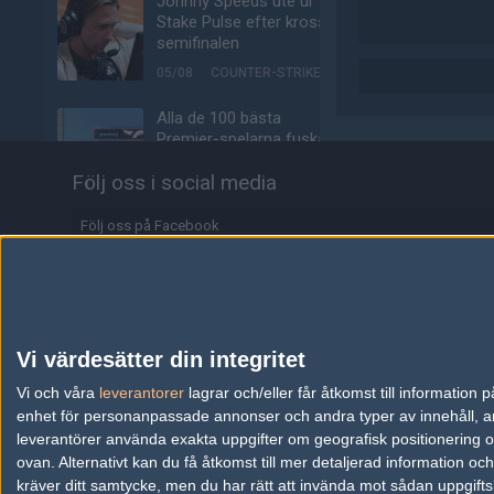
Johnny Speeds ute ur
Stake Pulse efter kross i
semifinalen
05/08
COUNTER-STRIKE
Alla de 100 bästa
Premier-spelarna fuskar
enligt ny granskning
Följ oss i social media
05/08
COUNTER-STRIKE
Följ oss på Facebook
Valves nya VR-
headset ser ut att bli
Följ oss på Twitter
ännu dyrare
Följ oss på Instagram
04/08
HÅRDVARA
Följ oss på Twitch
Tonåring släppte
Vi värdesätter din integritet
skämtspel för 1 900 kr –
Information
Vi och våra
leverantorer
tjänade miljoner
lagrar och/eller får åtkomst till informatio
enhet för personanpassade annonser och andra typer av innehåll, ann
04/08
ALLA SEKTIONER
Annonsering
leverantörer använda exakta uppgifter om geografisk positionering oc
ovan. Alternativt kan du få åtkomst till mer detaljerad information oc
Media: jL klar för Vitality
Copyright och Privacy Policy
kräver ditt samtycke, men du har rätt att invända mot sådan uppgifts
– hoppar in för nyblivna