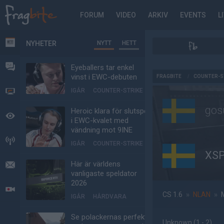
FORUM
VIDEO
ARKIV
EVENTS
L
NYHETER
NYTT
HETT
NYHETER
FORUM
Eyeballers tar enkel
AD
vinst i EWC-debuten
FRAGBITE
/
COUNTER-S
IGÅR
COUNTER-STRIKE
VIDEO
gos
Heroic klara för slutspel
BEVAKAT
i EWC-kvalet med
vändning mot 9INE
HÄNDELSER
IGÅR
COUNTER-STRIKE
XS
Här är världens
MEDDELANDEN
vanligaste speldator
2026
LIVESÄNDNINGAR
CS 1.6
»
NLAN
»
IGÅR
HÅRDVARA
Se polackernas perfekta
Unknown
(1 - 2
)