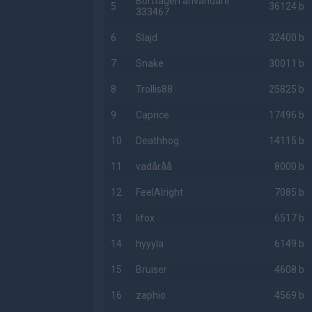
Borttagen användare
5
36124 b
333467
6
Slajd
32400 b
7
Snake
30011 b
8
Trollis88
25825 b
9
Caprice
17496 b
10
Deathhog
14115 b
11
vadåråå
8000 b
12
FeelAlright
7085 b
13
lifox
6517 b
14
hyyyla
6149 b
15
Bruiser
4608 b
16
zaphio
4569 b