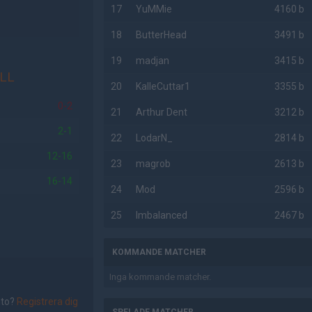
17
YuMMie
4160 b
18
ButterHead
3491 b
19
madjan
3415 b
LL
20
KalleCuttar1
3355 b
0-2
21
Arthur Dent
3212 b
2-1
22
LodarN_
2814 b
12-16
23
magrob
2613 b
16-14
24
Mod
2596 b
25
Imbalanced
2467 b
KOMMANDE MATCHER
Inga kommande matcher.
nto?
Registrera dig