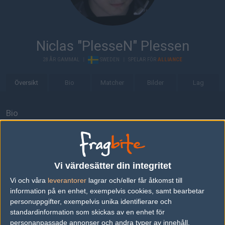
Niclas "PlesseN" Plessen
28 ÅR GAMMAL
|
SWEDEN
|
SPELAR FÖR
ALLIANCE
Översikt
Bio
Matcher
Bilder
Lag
Bio
Niclas "PlesseN" Plessen är en 28-årig Counter-Strike: Global
Offensive-spelare från Sverige, som för närvarande spelar i
Alliance.
Vi värdesätter din integritet
Senaste matcherna
Vi och våra
leverantorer
lagrar och/eller får åtkomst till
Sangal
50%
16
14
information på en enhet, exempelvis cookies, samt bearbetar
personuppgifter, exempelvis unika identifierare och
BenchedHeroes
50%
9
FEB
standardinformation som skickas av en enhet för
personanpassade annonser och andra typer av innehåll,