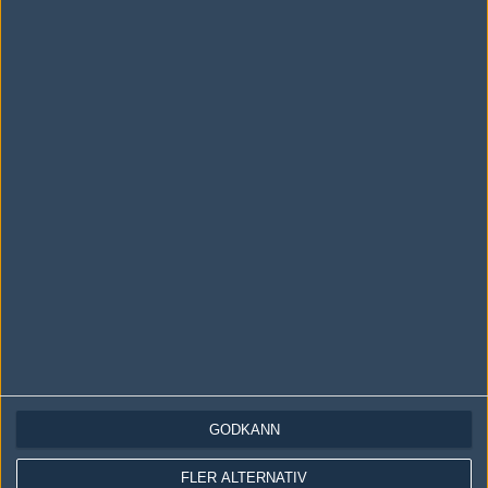
Följ oss i social media
Följ oss på Facebook
Följ oss på Twitter
Följ oss på Instagram
Följ oss på Twitch
Information
Annonsering
Copyright och Privacy Policy
GODKÄNN
Användaravtal
FLER ALTERNATIV
Kontakta