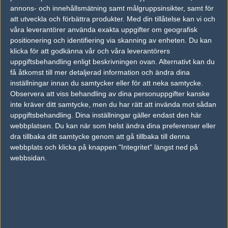
Ex-Finest
59%
16
16
2
16
annons- och innehållsmätning samt målgruppsinsikter, samt för
Lilmix
41%
10
12
0
att utveckla och förbättra produkter.
Med din tillåtelse kan vi och
OCT
våra leverantörer använda exakta uppgifter om geografisk
positionering och identifiering via skanning av enheten. Du kan
Ex-Finest
45%
14
14
0
15
klicka för att godkänna vår och våra leverantörers
Eyeballers
55%
16
16
2
OCT
uppgiftsbehandling enligt beskrivningen ovan. Alternativt kan du
få åtkomst till mer detaljerad information och ändra dina
inställningar innan du samtycker eller för att neka samtycke.
Savage
40%
19
11
12
1
24
Observera att viss behandling av dina personuppgifter kanske
HAVU Gaming
6
17
16
16
2
FEB
inte kräver ditt samtycke, men du har rätt att invända mot sådan
0%
uppgiftsbehandling. Dina inställningar gäller endast den här
webbplatsen. Du kan när som helst ändra dina preferenser eller
sAw
50%
16
16
2
15
dra tillbaka ditt samtycke genom att gå tillbaka till denna
Savage
50%
7
14
0
FEB
webbplats och klicka på knappen "Integritet" längst ned på
webbsidan.
Senaste bilder