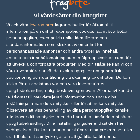
Previous results for
Japaleno
Vi värdesätter din integritet
vs.
Forze
19-17
Vi och våra
leverantorer
lagrar och/eller får åtkomst till
vs.
Team Heretics
16-4
information på en enhet, exempelvis cookies, samt bearbetar
personuppgifter, exempelvis unika identifierare och
vs.
Illuminar Gaming
22-20
standardinformation som skickas av en enhet för
personanpassade annonser och andra typer av innehåll,
vs.
Gamerlegion
10-16
annons- och innehållsmätning samt målgruppsinsikter, samt för
vs.
Tricked Esport
22-20
att utveckla och förbättra produkter.
Med din tillåtelse kan vi och
våra leverantörer använda exakta uppgifter om geografisk
vs.
Demise
17-19
positionering och identifiering via skanning av enheten. Du kan
klicka för att godkänna vår och våra leverantörers
Previous results for
Pro100
uppgiftsbehandling enligt beskrivningen ovan. Alternativt kan du
få åtkomst till mer detaljerad information och ändra dina
vs.
Tricked Esport
14-16
inställningar innan du samtycker eller för att neka samtycke.
Observera att viss behandling av dina personuppgifter kanske
vs.
Avangar
9-16
inte kräver ditt samtycke, men du har rätt att invända mot sådan
vs.
AGO Esports
12-16
uppgiftsbehandling. Dina inställningar gäller endast den här
webbplatsen. Du kan när som helst ändra dina preferenser eller
vs.
Movistar Riders
7-16
dra tillbaka ditt samtycke genom att gå tillbaka till denna