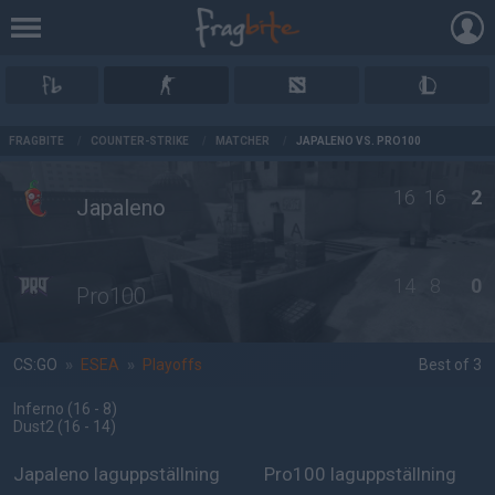
AD
FRAGBITE
/
COUNTER-STRIKE
/
MATCHER
/
JAPALENO VS. PRO100
16
16
2
Japaleno
14
8
0
Pro100
CS:GO
»
ESEA
»
Playoffs
Best of 3
Inferno
(16 - 8
)
Dust2
(16 - 14
)
Japaleno laguppställning
Pro100 laguppställning