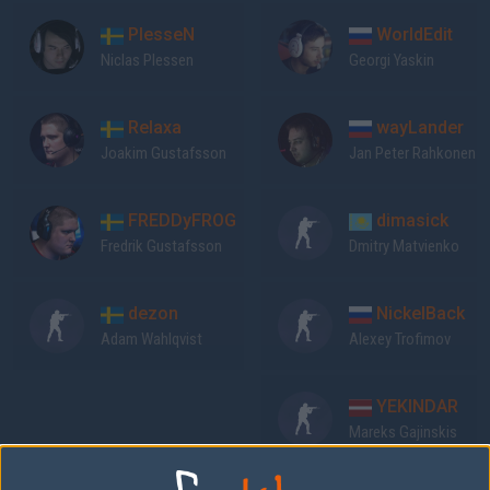
PlesseN
WorldEdit
Niclas Plessen
Georgi Yaskin
Relaxa
wayLander
Joakim Gustafsson
Jan Peter Rahkonen
FREDDyFROG
dimasick
Fredrik Gustafsson
Dmitry Matvienko
dezon
NickelBack
Adam Wahlqvist
Alexey Trofimov
YEKINDAR
Mareks Gajinskis