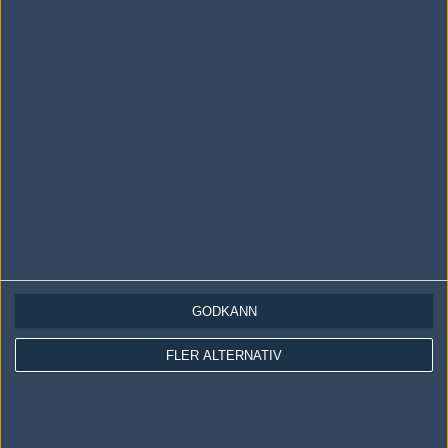
LOGGA IN
REGISTRERA DIG
Följ oss i social media
Följ oss på Facebook
Följ oss på Twitter
GODKÄNN
Följ oss på Instagram
FLER ALTERNATIV
Följ oss på Twitch
Information