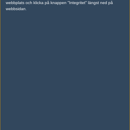
webbplats och klicka på knappen "Integritet" längst ned på
vs.
Demise
6-16
webbsidan.
vs.
Team Heretics
16-12
Tipset
Du måste vara inloggad för att kunna satsa våra vackra bites på en
match. Har du inget konto?
Registrera dig
nu, snabbt och smärtfritt!
Japaleno
Pro100
50%
50%
AD
0 kommentarer —
skriv kommentar
Ingen har skrivit någon kommentar ännu.
Skriv en kommentar
Upp