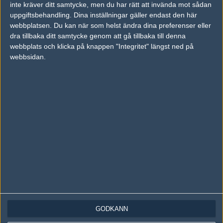
inte kräver ditt samtycke, men du har rätt att invända mot sådan
Följ oss på Instagram
uppgiftsbehandling. Dina inställningar gäller endast den här
webbplatsen. Du kan när som helst ändra dina preferenser eller
Följ oss på Twitch
dra tillbaka ditt samtycke genom att gå tillbaka till denna
webbplats och klicka på knappen "Integritet" längst ned på
Information
webbsidan.
Annonsering
Copyright och Privacy Policy
Användaravtal
Kontakta
Om Fragbite
Copyright Fragbite. Allt innehåll på Fragbite är skyddat enligt
Upphovsrättslagen. Citat eller texter baserade på Fragbites innehåll ska
följas eller föregås av källhänvisning.
Alla åsikter uttryckta på Fragbite representerar varje enskild skribent och
överensstämmer inte nödvändigtvis med Fragbites åsikter.
GODKÄNN
Programmering och design av
Fredric Bohlin
. För frågor rörande sajten
kan du skicka iväg ett email till
vår support
.