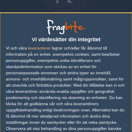
Tiago "dzt" Gonçalves
BRAZIL
|
SPELAR FÖR
IMPERIAL ESPORTS
Vi värdesätter din integritet
Vi och våra
leverantorer
lagrar och/eller får åtkomst till
Översikt
Bio
Matcher
Lag
information på en enhet, exempelvis cookies, samt bearbetar
personuppgifter, exempelvis unika identifierare och
Bio
standardinformation som skickas av en enhet för
personanpassade annonser och andra typer av innehåll,
Tiago "dzt" Gonçalves är en Counter-Strike: Global Offensive-
annons- och innehållsmätning samt målgruppsinsikter, samt för
spelare från Brazil, som för närvarande spelar i Imperial Esports.
att utveckla och förbättra produkter.
Med din tillåtelse kan vi och
våra leverantörer använda exakta uppgifter om geografisk
positionering och identifiering via skanning av enheten. Du kan
klicka för att godkänna vår och våra leverantörers
Följ oss i social media
uppgiftsbehandling enligt beskrivningen ovan. Alternativt kan du
få åtkomst till mer detaljerad information och ändra dina
Följ oss på Facebook
inställningar innan du samtycker eller för att neka samtycke.
Följ oss på Twitter
Observera att viss behandling av dina personuppgifter kanske