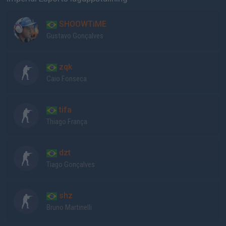
SHOOWTiME
Gustavo Gonçalves
zqk
Caio Fonseca
tifa
Thiago França
dzt
Tiago Gonçalves
shz
Bruno Martinelli