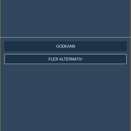
GODKÄNN
LOGGA IN
REGISTRERA DIG
FLER ALTERNATIV
Följ oss i social media
Följ oss på Facebook
Följ oss på Twitter
Följ oss på Instagram
Följ oss på Twitch
Information