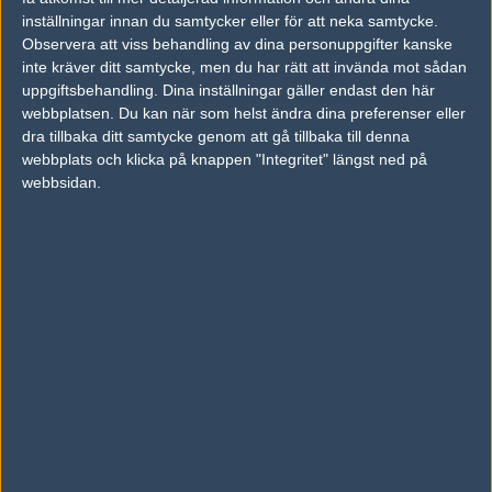
inställningar innan du samtycker eller för att neka samtycke.
Observera att viss behandling av dina personuppgifter kanske
Previous results for
Imperial Esports
inte kräver ditt samtycke, men du har rätt att invända mot sådan
uppgiftsbehandling. Dina inställningar gäller endast den här
vs.
NRG Esports
16-8
webbplatsen. Du kan när som helst ändra dina preferenser eller
dra tillbaka ditt samtycke genom att gå tillbaka till denna
vs.
INTZ Esports
0-2
webbplats och klicka på knappen "Integritet" längst ned på
webbsidan.
vs.
Team One
1-2
vs.
Sharks Esports
2-0
vs.
Wild
0-2
Previous results for
INTZ Esports
vs.
Bravado
16-12
vs.
Forze
2-0
vs.
B.O.O.T-dreamscape
0-2
vs.
Chosen5
0-2