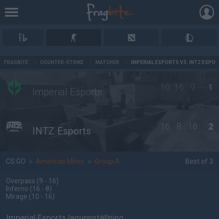
AD
FRAGBITE
/
COUNTER-STRIKE
/
MATCHER
/
IMPERIAL ESPORTS VS. INTZ ESPO
10
16
9
1
Imperial Esports
16
8
16
2
INTZ Esports
CS:GO
»
Americas Minor
»
Group A
Best of 3
Overpass
(9 - 16
)
Inferno
(16 - 8
)
Mirage
(10 - 16
)
Imperial Esports laguppställning