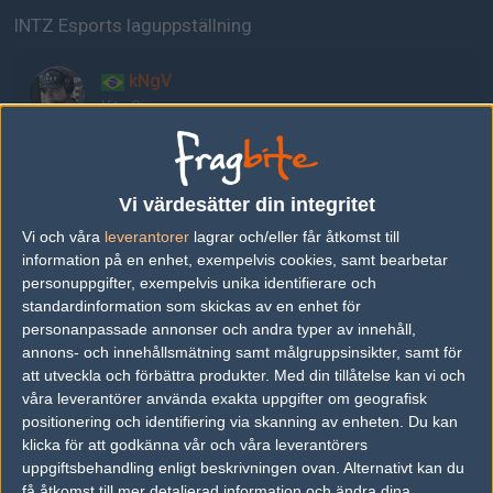
INTZ Esports laguppställning
kNgV
Vito Giuseppe
Destinyy
Lucas Bullo
Vi värdesätter din integritet
Vi och våra
leverantorer
lagrar och/eller får åtkomst till
information på en enhet, exempelvis cookies, samt bearbetar
yeL
personuppgifter, exempelvis unika identifierare och
Gustavo Knittel
standardinformation som skickas av en enhet för
personanpassade annonser och andra typer av innehåll,
annons- och innehållsmätning samt målgruppsinsikter, samt för
chelo
att utveckla och förbättra produkter.
Med din tillåtelse kan vi och
Marcelo Cespedes
våra leverantörer använda exakta uppgifter om geografisk
positionering och identifiering via skanning av enheten. Du kan
klicka för att godkänna vår och våra leverantörers
Xand
uppgiftsbehandling enligt beskrivningen ovan. Alternativt kan du
Alexandre Zizi
få åtkomst till mer detaljerad information och ändra dina