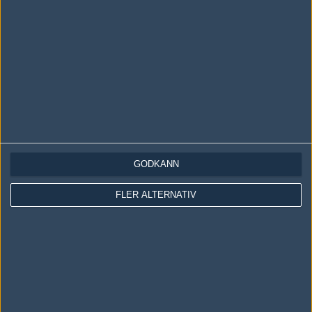
Ninjas in Pyjamas
56%
16
NOV
Virtus.pro
60%
16
05
Chaos Esports Club
40%
12
NOV
Expert Esport
40%
16
05
Virtus.pro
60%
7
NOV
Virtus.pro
59%
16
05
GODKÄNN
Valiance
41%
13
NOV
FLER ALTERNATIV
North
51%
16
03
Virtus.pro
49%
11
NOV
Virtus.pro
48%
7
03
North
52%
16
NOV