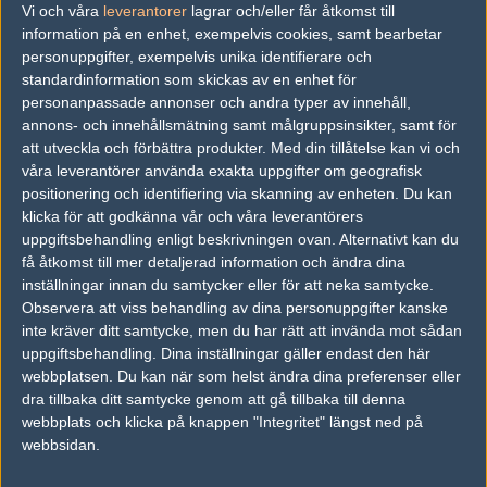
Vi och våra
leverantorer
lagrar och/eller får åtkomst till
information på en enhet, exempelvis cookies, samt bearbetar
SJ Gaming
50%
16
16
2
28
personuppgifter, exempelvis unika identifierare och
Adwokacik
50%
14
11
0
SEP
standardinformation som skickas av en enhet för
personanpassade annonser och andra typer av innehåll,
Tricked Esport
16
14
16
2
annons- och innehållsmätning samt målgruppsinsikter, samt för
21
64%
att utveckla och förbättra produkter.
Med din tillåtelse kan vi och
Adwokacik
36%
5
16
7
1
SEP
våra leverantörer använda exakta uppgifter om geografisk
positionering och identifiering via skanning av enheten. Du kan
Adwokacik
46%
8
5
0
klicka för att godkänna vår och våra leverantörers
20
uppgiftsbehandling enligt beskrivningen ovan. Alternativt kan du
BPro Gaming
54%
16
16
2
SEP
få åtkomst till mer detaljerad information och ändra dina
inställningar innan du samtycker eller för att neka samtycke.
Ninjas in Pyjamas
50%
19
16
2
19
Observera att viss behandling av dina personuppgifter kanske
inte kräver ditt samtycke, men du har rätt att invända mot sådan
Adwokacik
50%
16
3
0
SEP
uppgiftsbehandling. Dina inställningar gäller endast den här
webbplatsen. Du kan när som helst ändra dina preferenser eller
Team Ancient
5
16
9
16
2
15
dra tillbaka ditt samtycke genom att gå tillbaka till denna
0%
PACT
50%
7
16
13
1
MAY
webbplats och klicka på knappen "Integritet" längst ned på
webbsidan.
PACT
50%
16
11
4
1