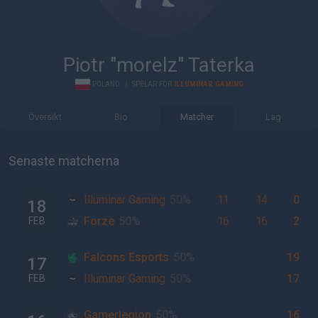
Piotr "morelz" Taterka
POLAND
|
SPELAR FÖR
ILLUMINAR GAMING
Översikt
Bio
Matcher
Lag
Senaste matcherna
Illuminar Gaming
50%
11
14
0
18
Forze
50%
16
16
2
FEB
Falcons Esports
50%
19
17
Illuminar Gaming
50%
17
FEB
Gamerlegion
50%
16