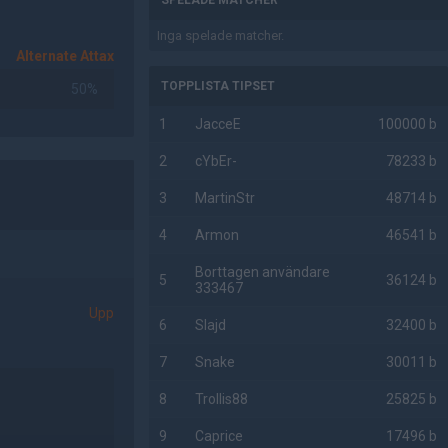
SPELADE MATCHER
Inga spelade matcher.
Alternate Attax
TOPPLISTA TIPSET
50%
1
JacceE
100000 b
2
cYbEr-
78233 b
3
MartinStr
48714 b
4
Armon
46541 b
Borttagen användare
5
36124 b
333467
Upp
6
Slajd
32400 b
7
Snake
30011 b
8
Trollis88
25825 b
9
Caprice
17496 b