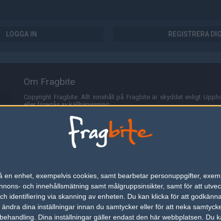
LOGGA IN
REGISTRERA DI
Om Fragbite
Copyright Fragbite. Allt innehåll på Fragbite är skyddat enligt Uppho
eller föregås av källhänvisning.
Alla åsikter uttryckta på Fragbite representerar varje enskild skribe
Programmering och design av
Fredric Bohlin
. För frågor rörande sajt
Cookies
Fragbite använder cookies för att spara användarspecifik informa
n på en enhet, exempelvis cookies, samt bearbetar personuppgifter, exem
omröstningar och för att föra statistik. För att slippa cookies kan 
ons- och innehållsmätning samt målgruppsinsikter, samt för att utveck
besöka Fragbite. Den här textraden finns här på grund av lagen om ele
h identifiering via skanning av enheten. Du kan klicka för att godkänn
h ändra dina inställningar innan du samtycker eller för att neka samtyck
Annonsering
behandling. Dina inställningar gäller endast den här webbplatsen. Du kan