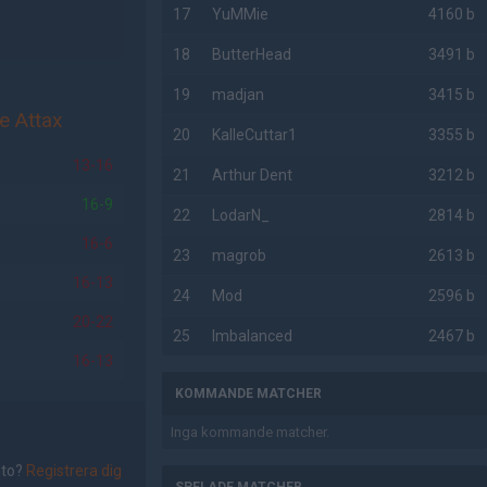
17
YuMMie
4160 b
18
ButterHead
3491 b
19
madjan
3415 b
e Attax
20
KalleCuttar1
3355 b
13-16
21
Arthur Dent
3212 b
16-9
22
LodarN_
2814 b
16-6
23
magrob
2613 b
16-13
24
Mod
2596 b
20-22
25
Imbalanced
2467 b
16-13
KOMMANDE MATCHER
Inga kommande matcher.
nto?
Registrera dig