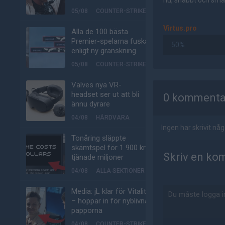
nu, snabbt och smär
05/08
COUNTER-STRIKE
Virtus.pro
Alla de 100 bästa
Premier-spelarna fuskar
50%
enligt ny granskning
05/08
COUNTER-STRIKE
AD
Valves nya VR-
headset ser ut att bli
0 kommenta
ännu dyrare
04/08
HÅRDVARA
Ingen har skrivit n
Tonåring släppte
skämtspel för 1 900 kr –
Skriv en ko
tjänade miljoner
04/08
ALLA SEKTIONER
Media: jL klar för Vitality
– hoppar in för nyblivna
papporna
04/08
COUNTER-STRIKE