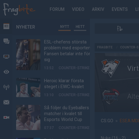
FORUM
VIDEO
ARKIV
EVENTS
L
NYHETER
NYTT
HETT
NYHETER
FORUM
ESL-chefens största
AD
problem med esporten:
FRAGBITE
/
COUNTER-S
Fansen betalar inte för
VIDEO
sig
Vir
13:52
COUNTER-STRIKE
BEVAKAT
Heroic klarar första
steget i EWC-kvalet
HÄNDELSER
Alt
13:10
COUNTER-STRIKE
MEDDELANDEN
Så följer du Eyeballers
matcher i kvalet till
LIVESÄNDNINGAR
Esports World Cup
CS:GO
»
ESEA MD
07:37
COUNTER-STRIKE
Nuke
(16 - 2
)