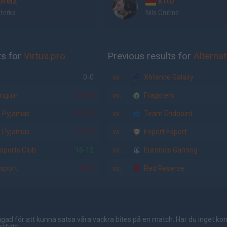
relz
k1to
aterka
Nils Gruhne
ts for
Virtus.pro
Previous results for
Alternat
0-0
vs.
X6tence Galaxy
nguin
11-16
vs.
Fragsters
n Pyjamas
16-12
vs.
Team Endpoint
n Pyjamas
12-16
vs.
Expert Esport
sports Club
16-12
vs.
Euronics Gaming
Esport
16-7
vs.
Red Reserve
gad för att kunna satsa våra vackra bites på en match. Har du inget ko