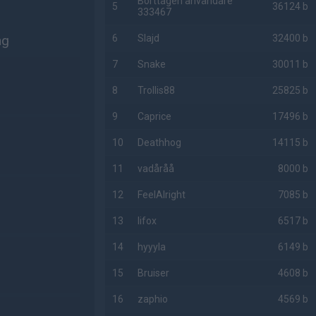
Borttagen användare
5
36124 b
333467
ng
6
Slajd
32400 b
7
Snake
30011 b
8
Trollis88
25825 b
9
Caprice
17496 b
10
Deathhog
14115 b
11
vadåråå
8000 b
12
FeelAlright
7085 b
13
lifox
6517 b
14
hyyyla
6149 b
15
Bruiser
4608 b
16
zaphio
4569 b