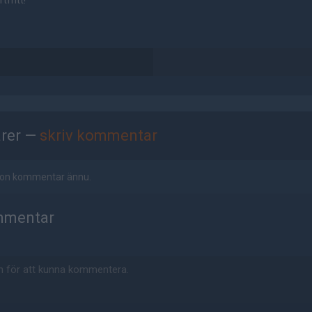
tfritt!
rer —
skriv kommentar
ågon kommentar ännu.
mmentar