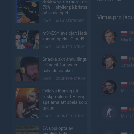
Roblox värde rasar med
70% – skyller på bristen
på virala spel
Virtus.pro lagu
IGÅR
ALLA SEKTIONER
N
m0NESY avslöjar: Hade
kunnat spela i Cloud9
Filip K
IGÅR
COUNTER-STRIKE
pa
Snacka skit ännu längre
– Faceit förlänger
Jarosł
halvtidssnacket
IGÅR
COUNTER-STRIKE
MI
Michał 
FalleNs lösning på
fuskproblemet – tvinga
spelarna att spela solo-
queue
sn
Michał
IGÅR
COUNTER-STRIKE
EA uppköpta av