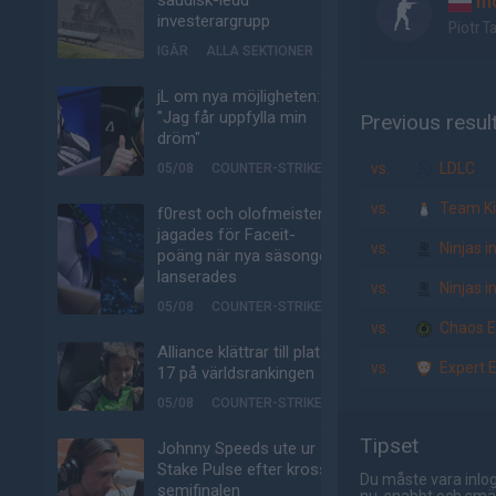
saudisk-ledd
mo
investerargrupp
Piotr T
IGÅR
ALLA SEKTIONER
jL om nya möjligheten:
"Jag får uppfylla min
Previous resul
dröm"
vs.
LDLC
05/08
COUNTER-STRIKE
vs.
Team Ki
f0rest och olofmeister
jagades för Faceit-
vs.
Ninjas i
poäng när nya säsongen
lanserades
vs.
Ninjas i
05/08
COUNTER-STRIKE
vs.
Chaos E
Alliance klättrar till plats
vs.
Expert 
17 på världsrankingen
05/08
COUNTER-STRIKE
Tipset
Johnny Speeds ute ur
Stake Pulse efter kross i
Du måste vara inlog
semifinalen