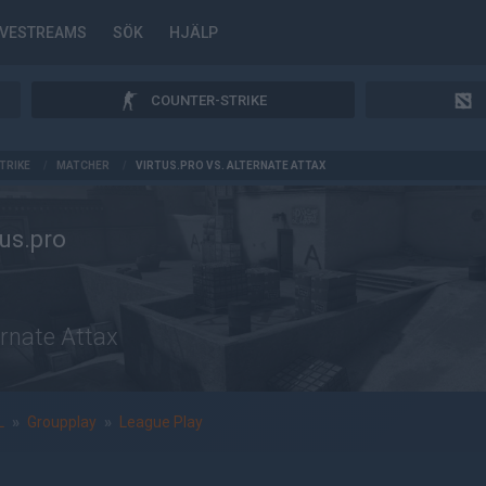
IVESTREAMS
SÖK
HJÄLP
COUNTER-STRIKE
TRIKE
/
MATCHER
/
VIRTUS.PRO VS. ALTERNATE ATTAX
tus.pro
ernate Attax
L
»
Groupplay
»
League Play