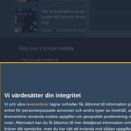
Här är Eyeballers grupp i
kvalet till Esports World
Cup
04/08
COUNTER-STRIKE
Johnny Speeds klara för
Följ oss i social media
semifinal i LAN:et efter
kross mot SHiNE
Följ oss på Facebook
04/08
COUNTER-STRIKE
Följ oss på Twitter
LNZ klar för höstens
Starseries
Följ oss på Instagram
04/08
COUNTER-STRIKE
Följ oss på Twitch
Vi värdesätter din integritet
Biljetterna till Majorn i
Information
Vi och våra
leverantorer
Buenos Aires är ute
lagrar och/eller får åtkomst till informatio
enhet för personanpassade annonser och andra typer av innehåll, ann
04/08
COUNTER-STRIKE
Annonsering
leverantörer använda exakta uppgifter om geografisk positionering oc
ovan. Alternativt kan du få åtkomst till mer detaljerad information oc
Johnny Speeds vidare till
Copyright och Privacy Policy
kräver ditt samtycke, men du har rätt att invända mot sådan uppgifts
slutspel – skickar hem