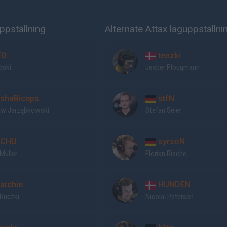
ppställning
Alternate Attax laguppställni
EO
tenzki
ubski
Jesper Plougmann
shaBiceps
stfN
aw Jarząbkowski
Stefan Seier
CHU
syrsoN
Müller
Florian Rische
atchie
HUNDEN
 Rudzki
Nicolai Petersen