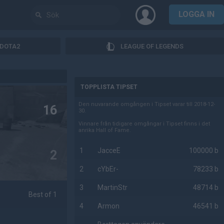
LOGGA IN
DOTA2
LEAGUE OF LEGENDS
AD
TOPPLISTA TIPSET
Den nuvarande omgången i Tipset varar till 2018-12-
16
30.
Vinnare från tidigare omgångar i Tipset finns i det
anrika Hall of Fame.
1
JacceE
100000 b
2
2
cYbEr-
78233 b
3
MartinStr
48714 b
Best of 1
4
Armon
46541 b