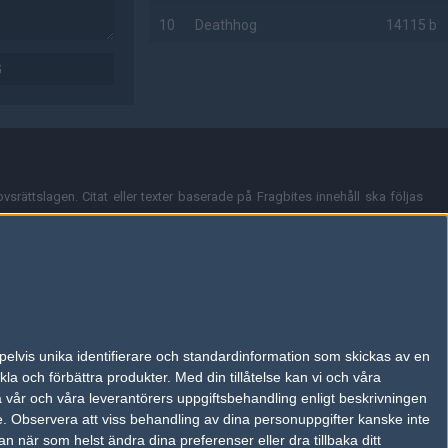
10
Deathhog
14115 b
G
AD
vsrättslagen. Citat eller texter baserade på Fragbites innehåll ska följas
nt och överensstämmer inte nödvändigtvis med Fragbites åsikter.
en kan du skicka iväg ett email till
vår support
.
tion så som t.ex. användarnamn. Cookies sparas även när man deltar i
pelvis unika identifierare och standardinformation som skickas av en
du stänga av cookies i din webbläsares inställningar eller välja att inte
la och förbättra produkter.
Med din tillåtelse kan vi och våra
ktronisk kommunikation som trädde i kraft 25 juli 2003.
a vår och våra leverantörers uppgiftsbehandling enligt beskrivningen
e.
Observera att viss behandling av dina personuppgifter kanske inte
 när som helst ändra dina preferenser eller dra tillbaka ditt