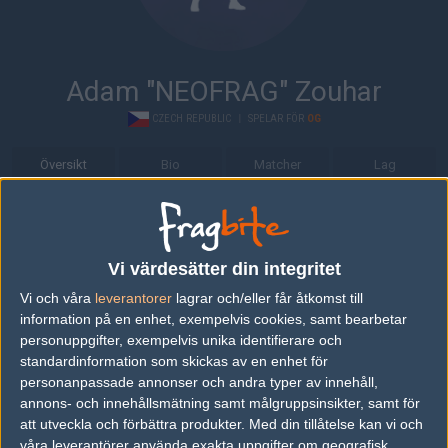
Adam "NEOFRAG" Zouhar
CZECH REPUBLIC
|
SPELAR FÖR
OG
Översikt
Bio
Matcher
Lag
Bio
Adam "NEOFRAG" Zouhar är en Counter-Strike: Global Offensive-
Vi värdesätter din integritet
spelare från Czech Republic, som för närvarande spelar i OG.
Vi och våra
leverantorer
lagrar och/eller får åtkomst till
Senaste matcherna
information på en enhet, exempelvis cookies, samt bearbetar
personuppgifter, exempelvis unika identifierare och
The Mongolz
50%
16
16
2
standardinformation som skickas av en enhet för
27
personanpassade annonser och andra typer av innehåll,
Into The Breach
50%
8
8
0
JUL
annons- och innehållsmätning samt målgruppsinsikter, samt för
att utveckla och förbättra produkter.
Med din tillåtelse kan vi och
Into The Breach
50%
5
våra leverantörer använda exakta uppgifter om geografisk