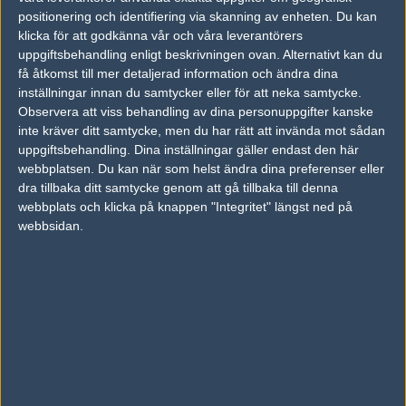
26
positionering och identifiering via skanning av enheten. Du kan
Ninjas in Pyjamas
50%
16
JUL
klicka för att godkänna vår och våra leverantörers
uppgiftsbehandling enligt beskrivningen ovan. Alternativt kan du
OG
46%
10
7
0
31
få åtkomst till mer detaljerad information och ändra dina
Mouz
54%
16
16
2
inställningar innan du samtycker eller för att neka samtycke.
MAY
Observera att viss behandling av dina personuppgifter kanske
inte kräver ditt samtycke, men du har rätt att invända mot sådan
OG
50%
19
16
2
31
uppgiftsbehandling. Dina inställningar gäller endast den här
9z Team
50%
17
12
0
MAY
webbplatsen. Du kan när som helst ändra dina preferenser eller
dra tillbaka ditt samtycke genom att gå tillbaka till denna
webbplats och klicka på knappen "Integritet" längst ned på
OG
24%
2
9
0
29
webbsidan.
G2 Esports
76%
16
16
2
MAY
Följ oss i social media
Följ oss på Facebook
Följ oss på Twitter