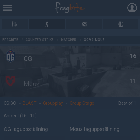
AD
FRAGBITE
/
COUNTER-STRIKE
/
MATCHER
/
OG VS. MOUZ
16
OG
11
Mouz
CS:GO
»
BLAST
»
Groupplay
»
Group Stage
Best of 1
Ancient
(16 - 11
)
OG laguppställning
Mouz laguppställning