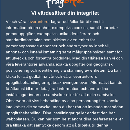
vs.
ENCE Esports
6-16
Vi värdesätter din integritet
Vi och våra
leverantorer
lagrar och/eller får åtkomst till
vs.
Team Vitality
1-2
information på en enhet, exempelvis cookies, samt bearbetar
vs.
Fnatic
2-0
personuppgifter, exempelvis unika identifierare och
standardinformation som skickas av en enhet för
vs.
Cloud9
0-2
personanpassade annonser och andra typer av innehåll,
annons- och innehållsmätning samt målgruppsinsikter, samt för
vs.
Team Vitality
17-19
att utveckla och förbättra produkter.
Med din tillåtelse kan vi och
vs.
Falcons Esports
0-2
våra leverantörer använda exakta uppgifter om geografisk
positionering och identifiering via skanning av enheten. Du kan
Previous results for
Mouz
klicka för att godkänna vår och våra leverantörers
uppgiftsbehandling enligt beskrivningen ovan. Alternativt kan du
vs.
Ninjas in Pyjamas
16-9
få åtkomst till mer detaljerad information och ändra dina
inställningar innan du samtycker eller för att neka samtycke.
vs.
9INE
2-1
Observera att viss behandling av dina personuppgifter kanske
inte kräver ditt samtycke, men du har rätt att invända mot sådan
vs.
BIG
16-6
uppgiftsbehandling. Dina inställningar gäller endast den här
webbplatsen. Du kan när som helst ändra dina preferenser eller
vs.
Faze Clan
1-2
dra tillbaka ditt samtycke genom att gå tillbaka till denna