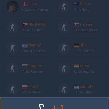
niko
Dexter
Nikolaj Kristensen
Chris Nong
NEOFRAG
frozen
Adam Zouhar
David Čerňanský
flameZ
JDC
Shahar Shushan
Jon de Castro
degster
torzsi
Abdul Gasanov
Ádám Torzsás
F1KU
xertioN
Maciej Miklas
Dorian Berman
Previous results for
OG