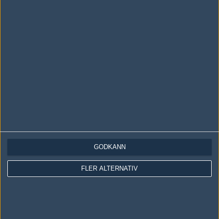
LOGGA IN
REGISTRERA DIG
Följ oss i social media
Följ oss på Facebook
Följ oss på Twitter
GODKÄNN
Följ oss på Instagram
FLER ALTERNATIV
Följ oss på Twitch
Information
Annonsering