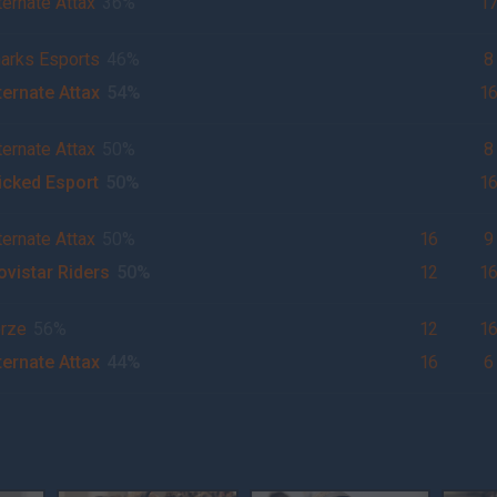
ternate Attax
36%
1
arks Esports
46%
8
ternate Attax
54%
1
ternate Attax
50%
8
icked Esport
50%
1
ternate Attax
50%
16
9
vistar Riders
50%
12
1
rze
56%
12
1
ternate Attax
44%
16
6