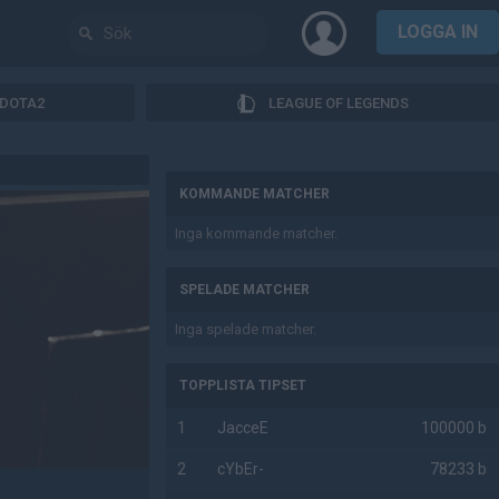
LOGGA IN
DOTA2
LEAGUE OF LEGENDS
AD
KOMMANDE MATCHER
Inga kommande matcher.
SPELADE MATCHER
Inga spelade matcher.
TOPPLISTA TIPSET
1
JacceE
100000 b
2
cYbEr-
78233 b