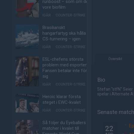
runboost – som om det
vore biofilm
IGÅR
COUNTER-STRIKE
Brasilianskt
hangarfartyg ska hålla
CS-turnering – igen
IGÅR
COUNTER-STRIKE
ESL-chefens största
Översikt
problem med esporten:
Fansen betalar inte för
sig
Bio
IGÅR
COUNTER-STRIKE
Stefan "stfN" Seier
spelar i Alternate A
Heroic klarar första
steget i EWC-kvalet
IGÅR
COUNTER-STRIKE
Senaste matc
Så följer du Eyeballers
Ep
22
matcher i kvalet till