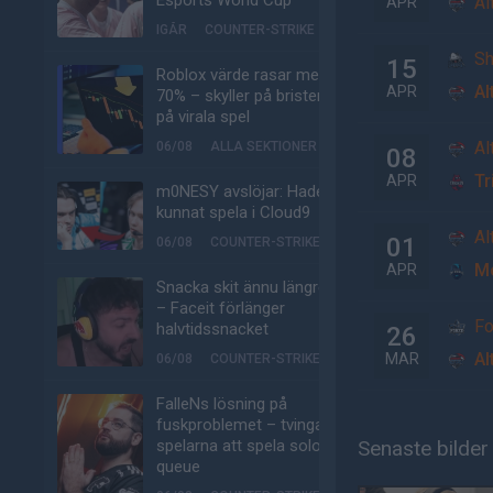
Esports World Cup
Al
APR
IGÅR
COUNTER-STRIKE
Sh
15
Roblox värde rasar med
Al
APR
70% – skyller på bristen
på virala spel
Al
06/08
ALLA SEKTIONER
08
Tr
APR
m0NESY avslöjar: Hade
kunnat spela i Cloud9
Al
01
06/08
COUNTER-STRIKE
Mo
APR
Snacka skit ännu längre
– Faceit förlänger
Fo
halvtidssnacket
26
Al
MAR
06/08
COUNTER-STRIKE
FalleNs lösning på
fuskproblemet – tvinga
spelarna att spela solo-
Senaste bilder
queue