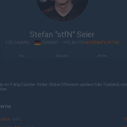
Stefan "stfN" Seier
9 ÅR GAMMAL
|
GERMANY
|
SPELAR FÖR
ALTERNATE ATTAX
Bio
Matcher
Bilder
 är en 9-årig Counter-Strike: Global Offensive-spelare från Tyskland, s
ttax.
herna
silon
64%
1