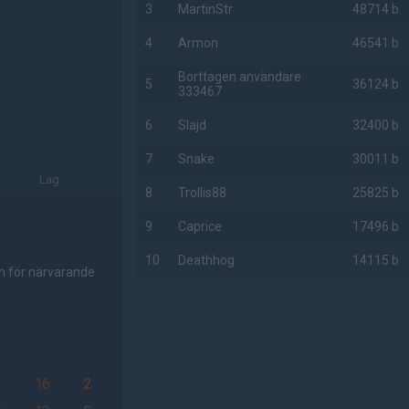
3
MartinStr
48714 b
4
Armon
46541 b
Borttagen användare
5
36124 b
333467
6
Slajd
32400 b
7
Snake
30011 b
Lag
8
Trollis88
25825 b
9
Caprice
17496 b
10
Deathhog
14115 b
om för närvarande
AD
9
16
2