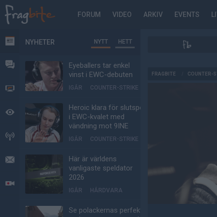
FORUM
VIDEO
ARKIV
EVENTS
L
NYHETER
NYTT
HETT
NYHETER
FORUM
Eyeballers tar enkel
AD
vinst i EWC-debuten
FRAGBITE
/
COUNTER-S
IGÅR
COUNTER-STRIKE
VIDEO
Heroic klara för slutspel
BEVAKAT
i EWC-kvalet med
vändning mot 9INE
HÄNDELSER
IGÅR
COUNTER-STRIKE
Här är världens
MEDDELANDEN
vanligaste speldator
2026
LIVESÄNDNINGAR
IGÅR
HÅRDVARA
Se polackernas perfekta