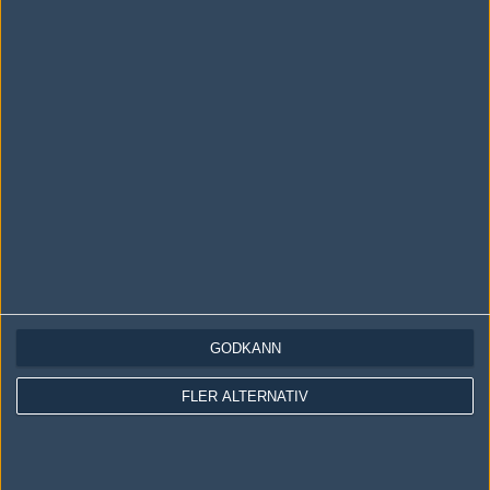
Asterion Esports
62%
12
12
Vexed Gaming
38%
16
JUN
Team Singularity
50%
14
29
Asterion Esports
50%
16
MAY
Asterion Esports
50%
16
28
Team Kinguin
50%
12
MAY
Asterion Esports
48%
12
23
Japaleno
52%
16
MAY
GODKÄNN
iGame.com
50%
13
22
FLER ALTERNATIV
Asterion Esports
50%
16
MAY