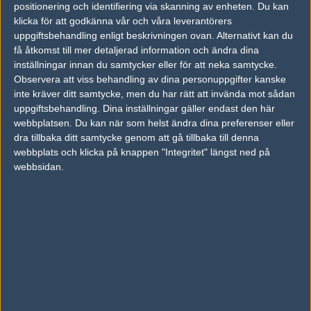
positionering och identifiering via skanning av enheten. Du kan
klicka för att godkänna vår och våra leverantörers
Red Reserve
64%
16
25
uppgiftsbehandling enligt beskrivningen ovan. Alternativt kan du
Smoke Criminals
36%
14
OCT
få åtkomst till mer detaljerad information och ändra dina
inställningar innan du samtycker eller för att neka samtycke.
Valiance
53%
10
Observera att viss behandling av dina personuppgifter kanske
18
inte kräver ditt samtycke, men du har rätt att invända mot sådan
Smoke Criminals
47%
16
OCT
uppgiftsbehandling. Dina inställningar gäller endast den här
webbplatsen. Du kan när som helst ändra dina preferenser eller
Smoke Criminals
36%
8
dra tillbaka ditt samtycke genom att gå tillbaka till denna
17
webbplats och klicka på knappen "Integritet" längst ned på
Optic Gaming
64%
16
OCT
webbsidan.
Against All Authority
52%
16
16
Smoke Criminals
48%
13
OCT
Smoke Criminals
50%
14
12
Flow
50%
16
OCT
Smoke Criminals
50%
22