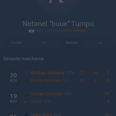
Netanel "buue" Turnpu
ISRAEL
|
SPELAR FÖR
SMOKE CRIMINALS
Översikt
Bio
Matcher
Lag
Senaste matcherna
Windigo Academy
50%
22
16
2
20
Smoke Criminals
50%
19
4
0
NOV
Smoke Criminals
50%
16
19
5balls
50%
4
NOV
Team Spirit
58%
16