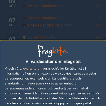
09
Smoke Criminals
42%
13
NOV
Smoke Criminals
50%
7
07
Chaos Esports Club
50%
16
NOV
SJ Gaming
53%
16
07
Smoke Criminals
47%
19
NOV
Team Endpoint
55%
5
06
Vi värdesätter din integritet
Smoke Criminals
45%
16
NOV
Vi och våra
leverantorer
lagrar och/eller får åtkomst till
information på en enhet, exempelvis cookies, samt bearbetar
Smoke Criminals
42%
12
31
personuppgifter, exempelvis unika identifierare och
ENCE Esports
58%
16
OCT
standardinformation som skickas av en enhet för
personanpassade annonser och andra typer av innehåll,
annons- och innehållsmätning samt målgruppsinsikter, samt för
Epsilon
50%
16
30
att utveckla och förbättra produkter.
Med din tillåtelse kan vi och
Smoke Criminals
50%
7
OCT
våra leverantörer använda exakta uppgifter om geografisk