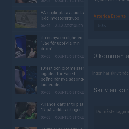
nu, snabbt och smär
06/08
COUNTER-STRIKE
EA uppköpta av saudisk-
Asterion Esports
ledd investerargrupp
50%
06/08
ALLA SEKTIONER
jL om nya möjligheten:
"Jag får uppfylla min
AD
dröm"
0 kommenta
05/08
COUNTER-STRIKE
f0rest och olofmeister
Ingen har skrivit n
jagades för Faceit-
poäng när nya säsongen
lanserades
Skriv en ko
05/08
COUNTER-STRIKE
Alliance klättrar till plats
17 på världsrankingen
05/08
COUNTER-STRIKE