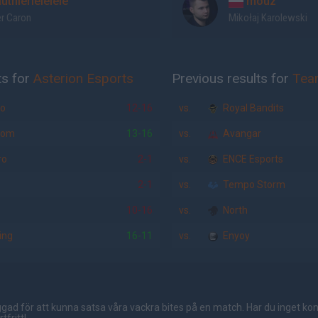
uthierlelelele
mouz
er Caron
Mikołaj Karolewski
ts for
Asterion Esports
Previous results for
Tea
no
12-16
vs.
Royal Bandits
com
13-16
vs.
Avangar
ro
2-1
vs.
ENCE Esports
2-1
vs.
Tempo Storm
10-16
vs.
North
ing
16-11
vs.
Enyoy
gad för att kunna satsa våra vackra bites på en match. Har du inget ko