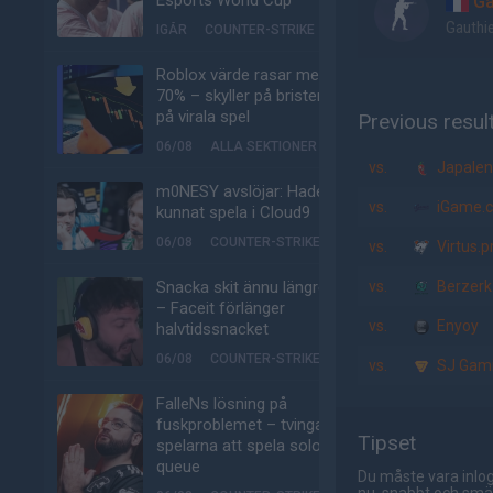
Esports World Cup
Ga
Gauthi
IGÅR
COUNTER-STRIKE
Roblox värde rasar med
70% – skyller på bristen
på virala spel
Previous resul
06/08
ALLA SEKTIONER
vs.
Japale
m0NESY avslöjar: Hade
vs.
iGame.
kunnat spela i Cloud9
06/08
COUNTER-STRIKE
vs.
Virtus.p
Snacka skit ännu längre
vs.
Berzerk
– Faceit förlänger
vs.
Enyoy
halvtidssnacket
06/08
COUNTER-STRIKE
vs.
SJ Gam
FalleNs lösning på
fuskproblemet – tvinga
Tipset
spelarna att spela solo-
queue
Du måste vara inlog