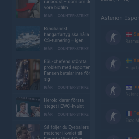
runboost – som om det
vore biofilm
IGÅR
COUNTER-STRIKE
Asterion Espor
Brasilianskt
Sa
hangarfartyg ska hålla
CS-turnering – igen
Rasmus
IGÅR
COUNTER-STRIKE
Xa
ESL-chefens största
problem med esporten:
Hugo Li
Fansen betalar inte för
sig
bu
IGÅR
COUNTER-STRIKE
Netanel
Heroic klarar första
steget i EWC-kvalet
Fe
IGÅR
COUNTER-STRIKE
Enzo M
Så följer du Eyeballers
matcher i kvalet till