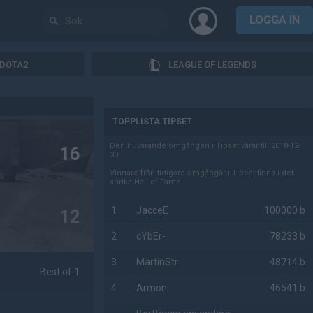
LOGGA IN
DOTA2
LEAGUE OF LEGENDS
AD
TOPPLISTA TIPSET
Den nuvarande omgången i Tipset varar till 2018-12-
16
30.
Vinnare från tidigare omgångar i Tipset finns i det
anrika Hall of Fame.
1
JacceE
100000 b
12
2
cYbEr-
78233 b
3
MartinStr
48714 b
Best of 1
4
Armon
46541 b