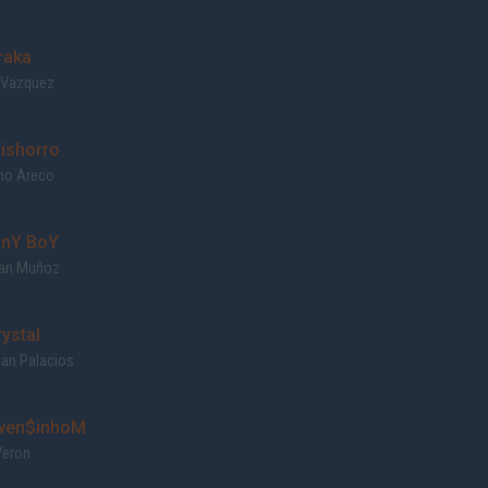
raka
 Vazquez
ishorro
rmo Areco
nY BoY
an Muñoz
rystal
ian Palacios
en$inhoM
eron