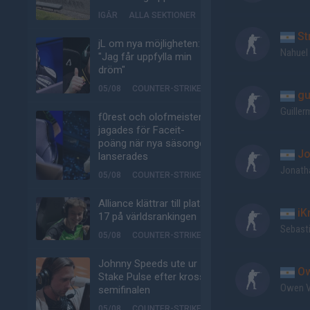
IGÅR
ALLA SEKTIONER
St
jL om nya möjligheten:
Nahuel
"Jag får uppfylla min
dröm"
05/08
COUNTER-STRIKE
gu
Guille
f0rest och olofmeister
jagades för Faceit-
poäng när nya säsongen
Jo
lanserades
Jonath
05/08
COUNTER-STRIKE
Alliance klättrar till plats
iK
17 på världsrankingen
Sebast
05/08
COUNTER-STRIKE
Johnny Speeds ute ur
Ow
Stake Pulse efter kross i
Owen V
semifinalen
05/08
COUNTER-STRIKE