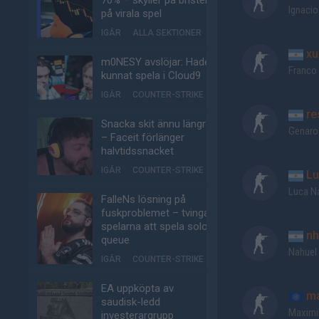
70% – skyller på bristen
Ignaci
på virala spel
IGÅR
ALLA SEKTIONER
xu
m0NESY avslöjar: Hade
Franco
kunnat spela i Cloud9
IGÅR
COUNTER-STRIKE
re
Snacka skit ännu längre
Genar
– Faceit förlänger
halvtidssnacket
IGÅR
COUNTER-STRIKE
Lu
Luca N
FalleNs lösning på
fuskproblemet – tvinga
spelarna att spela solo-
nh
queue
Nahuel 
IGÅR
COUNTER-STRIKE
EA uppköpta av
m
saudisk-ledd
Maximi
investerargrupp