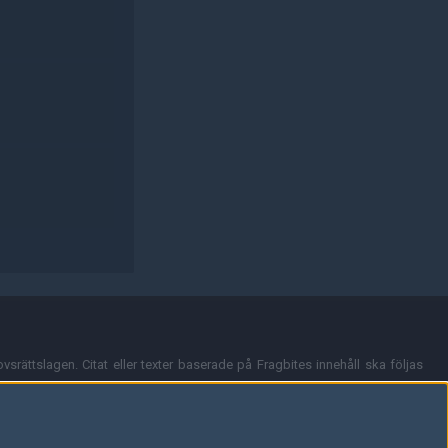
vsrättslagen. Citat eller texter baserade på Fragbites innehåll ska följas
nt och överensstämmer inte nödvändigtvis med Fragbites åsikter.
en kan du skicka iväg ett email till
vår support
.