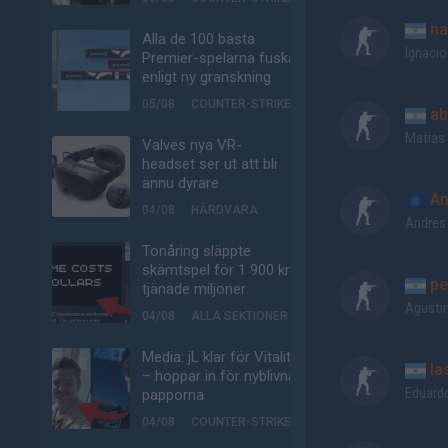
na
Alla de 100 bästa
Ignacio
Premier-spelarna fuskar
enligt ny granskning
05/08
COUNTER-STRIKE
ab
Matias
Valves nya VR-
headset ser ut att bli
ännu dyrare
An
04/08
HÅRDVARA
Andrés 
Tonåring släppte
skämtspel för 1 900 kr –
pe
tjänade miljoner
Agusti
04/08
ALLA SEKTIONER
Media: jL klar för Vitality
la
– hoppar in för nyblivna
Eduard
papporna
04/08
COUNTER-STRIKE