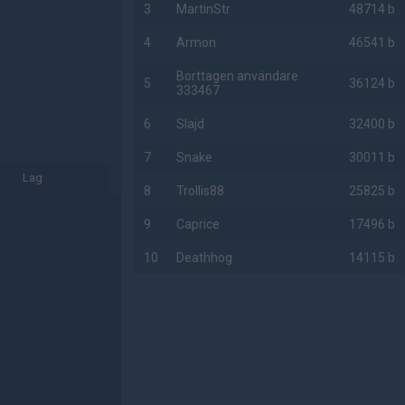
3
MartinStr
48714 b
4
Armon
46541 b
Borttagen användare
5
36124 b
333467
6
Slajd
32400 b
7
Snake
30011 b
Lag
8
Trollis88
25825 b
9
Caprice
17496 b
10
Deathhog
14115 b
AD