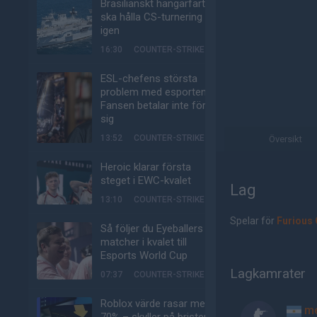
Brasilianskt hangarfartyg
ska hålla CS-turnering –
igen
16:30
COUNTER-STRIKE
ESL-chefens största
problem med esporten:
Fansen betalar inte för
sig
13:52
COUNTER-STRIKE
Översikt
Heroic klarar första
steget i EWC-kvalet
Lag
13:10
COUNTER-STRIKE
Spelar för
Furious
Så följer du Eyeballers
matcher i kvalet till
Esports World Cup
Lagkamrater
07:37
COUNTER-STRIKE
Roblox värde rasar med
me