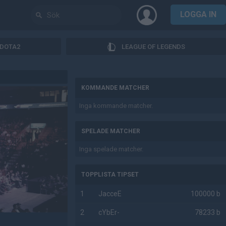
LOGGA IN
DOTA2
LEAGUE OF LEGENDS
AD
KOMMANDE MATCHER
Inga kommande matcher.
SPELADE MATCHER
Inga spelade matcher.
TOPPLISTA TIPSET
1
JacceE
100000 b
2
cYbEr-
78233 b