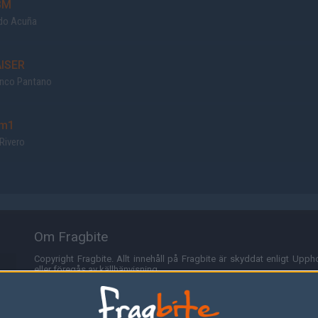
BM
do Acuña
ISER
anco Pantano
m1
Rivero
Om Fragbite
Copyright Fragbite. Allt innehåll på Fragbite är skyddat enligt Uppho
eller föregås av källhänvisning.
Alla åsikter uttryckta på Fragbite representerar varje enskild skribe
Programmering och design av
Fredric Bohlin
. För frågor rörande sajt