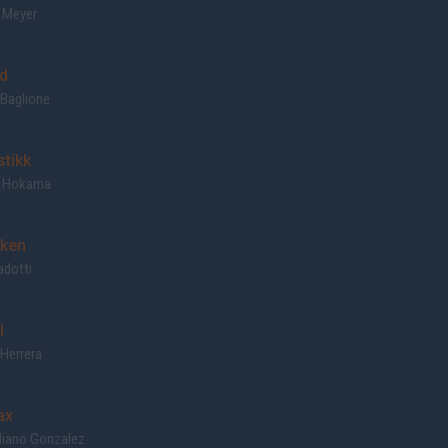
o Meyer
d
 Baglione
stikk
o Hokama
ken
adotti
l
Herrera
ax
liano Gonzalez