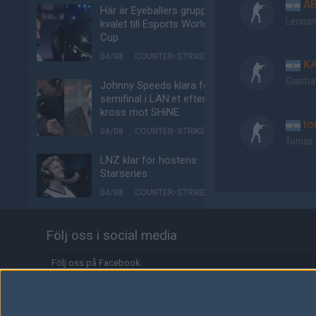
A
Här är Eyeballers grupp i
Leonar
kvalet till Esports World
Cup
04/08
COUNTER-STRIKE
KA
Gianfr
Johnny Speeds klara för
semifinal i LAN:et efter
kross mot SHiNE
to
04/08
COUNTER-STRIKE
Tomas 
LNZ klar för höstens
Starseries
04/08
COUNTER-STRIKE
Biljetterna till Majorn i
Följ oss i social media
Buenos Aires är ute
04/08
COUNTER-STRIKE
Följ oss på Facebook
Johnny Speeds vidare till
Följ oss på Twitter
slutspel – skickar hem
Metizport från Stake
Följ oss på Instagram