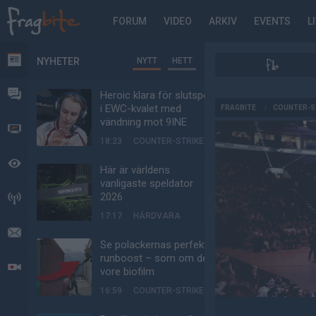
FORUM
VIDEO
ARKIV
EVENTS
L
NYHETER
NYTT
HETT
NYHETER
FORUM
Heroic klara för slutspel
AD
i EWC-kvalet med
FRAGBITE
/
COUNTER-S
vändning mot 9INE
VIDEO
18:23
COUNTER-STRIKE
BEVAKAT
Här är världens
vanligaste speldator
2026
HÄNDELSER
17:17
HÅRDVARA
MEDDELANDEN
Se polackernas perfekta
runboost – som om det
LIVESÄNDNINGAR
vore biofilm
16:59
COUNTER-STRIKE