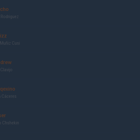
cho
 Rodriguez
izz
 Muñiz Cusi
drew
Clavijo
qexino
n Cáceres
ser
o Chshekin