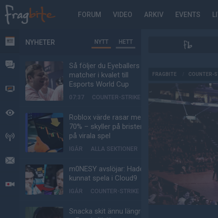
FORUM
VIDEO
ARKIV
EVENTS
L
NYHETER
NYTT
HETT
NYHETER
FORUM
Så följer du Eyeballers
AD
matcher i kvalet till
FRAGBITE
/
COUNTER-S
Esports World Cup
VIDEO
07:37
COUNTER-STRIKE
BEVAKAT
Roblox värde rasar med
70% – skyller på bristen
på virala spel
HÄNDELSER
IGÅR
ALLA SEKTIONER
MEDDELANDEN
m0NESY avslöjar: Hade
kunnat spela i Cloud9
LIVESÄNDNINGAR
IGÅR
COUNTER-STRIKE
Snacka skit ännu längre