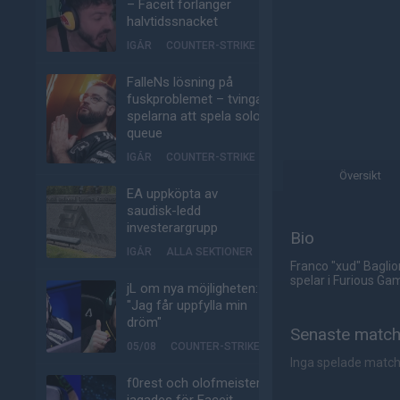
– Faceit förlänger
halvtidssnacket
IGÅR
COUNTER-STRIKE
FalleNs lösning på
fuskproblemet – tvinga
spelarna att spela solo-
queue
IGÅR
COUNTER-STRIKE
Översikt
EA uppköpta av
saudisk-ledd
investerargrupp
Bio
IGÅR
ALLA SEKTIONER
Franco "xud" Baglio
spelar i Furious Ga
jL om nya möjligheten:
"Jag får uppfylla min
dröm"
Senaste matc
05/08
COUNTER-STRIKE
Inga spelade matc
f0rest och olofmeister