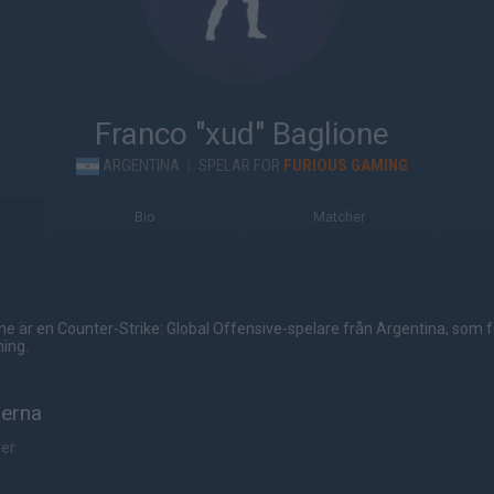
Franco "xud" Baglione
ARGENTINA
|
SPELAR FÖR
FURIOUS GAMING
Bio
Matcher
ne är en Counter-Strike: Global Offensive-spelare från Argentina, som 
ming.
herna
her