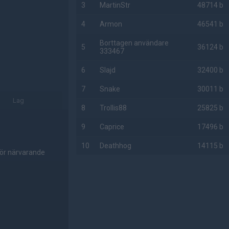
3
MartinStr
48714 b
4
Armon
46541 b
Borttagen användare
5
36124 b
333467
6
Slajd
32400 b
7
Snake
30011 b
Lag
8
Trollis88
25825 b
9
Caprice
17496 b
10
Deathhog
14115 b
för närvarande
AD