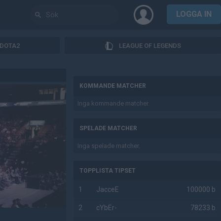
LOGGA IN
DOTA2
LEAGUE OF LEGENDS
AD
KOMMANDE MATCHER
Inga kommande matcher.
SPELADE MATCHER
Inga spelade matcher.
TOPPLISTA TIPSET
1
JacceE
100000 b
2
cYbEr-
78233 b