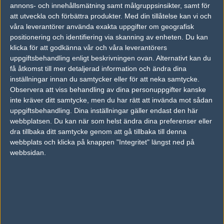
15
annons- och innehållsmätning samt målgruppsinsikter, samt för
Final Feature
50%
12
MAR
att utveckla och förbättra produkter.
Med din tillåtelse kan vi och
våra leverantörer använda exakta uppgifter om geografisk
Mythic
50%
16
positionering och identifiering via skanning av enheten. Du kan
14
klicka för att godkänna vår och våra leverantörers
Team One
50%
9
MAR
uppgiftsbehandling enligt beskrivningen ovan. Alternativt kan du
få åtkomst till mer detaljerad information och ändra dina
Furia Esports
50%
16
14
inställningar innan du samtycker eller för att neka samtycke.
Observera att viss behandling av dina personuppgifter kanske
Mythic
50%
7
MAR
inte kräver ditt samtycke, men du har rätt att invända mot sådan
uppgiftsbehandling. Dina inställningar gäller endast den här
Mythic
61%
11
28
webbplatsen. Du kan när som helst ändra dina preferenser eller
dra tillbaka ditt samtycke genom att gå tillbaka till denna
Team Singularity
39%
16
FEB
webbplats och klicka på knappen "Integritet" längst ned på
webbsidan.
Senaste bilder