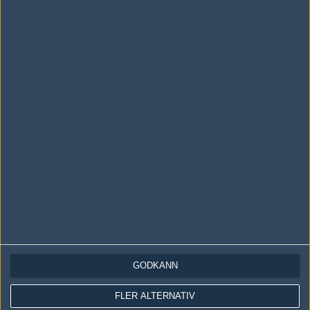
Följ oss i social media
Följ oss på Facebook
Följ oss på Twitter
Följ oss på Instagram
Följ oss på Twitch
Information
Annonsering
Copyright och Privacy Policy
GODKÄNN
Användaravtal
Kontakta
FLER ALTERNATIV