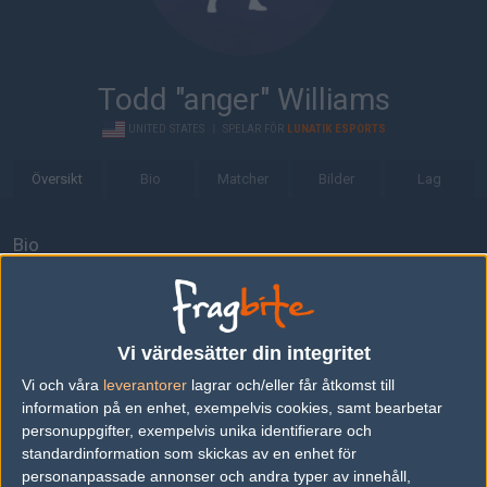
Todd "anger" Williams
UNITED STATES
|
SPELAR FÖR
LUNATIK ESPORTS
Översikt
Bio
Matcher
Bilder
Lag
Bio
Todd "anger" Williams är en Counter-Strike: Global Offensive-
spelare från USA, som för närvarande spelar i LunatiK eSports.
Senaste matcherna
Vi värdesätter din integritet
Vi och våra
leverantorer
lagrar och/eller får åtkomst till
NRG Esports
50%
16
16
2
13
information på en enhet, exempelvis cookies, samt bearbetar
Mythic
50%
5
3
0
JUN
personuppgifter, exempelvis unika identifierare och
standardinformation som skickas av en enhet för
personanpassade annonser och andra typer av innehåll,
Mythic
50%
16