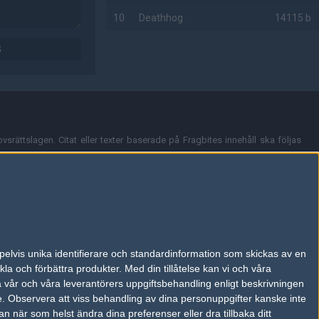
10
Deathhog
14115 b
G
AD
vsrättslagen. Citat eller texter baserade på Fragbites innehåll ska följas
nt och överensstämmer inte nödvändigtvis med Fragbites åsikter.
en kan du skicka iväg ett email till
vår support
.
tion så som t.ex. användarnamn. Cookies sparas även när man deltar i
pelvis unika identifierare och standardinformation som skickas av en
du stänga av cookies i din webbläsares inställningar eller välja att inte
la och förbättra produkter.
Med din tillåtelse kan vi och våra
ktronisk kommunikation som trädde i kraft 25 juli 2003.
a vår och våra leverantörers uppgiftsbehandling enligt beskrivningen
e.
Observera att viss behandling av dina personuppgifter kanske inte
 när som helst ändra dina preferenser eller dra tillbaka ditt