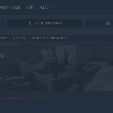
IVESTREAMS
SÖK
HJÄLP
COUNTER-STRIKE
TRIKE
/
MATCHER
/
MYTHIC VS. BLIGHT GAMING
hic
ght Gaming
L
»
Groupplay
»
League Play