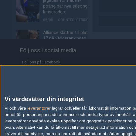
jagades för Faceit-
poäng när nya säsongen
lanserades
05/08
COUNTER-STRIKE
Alliance klättrar till plats
17 på världsrankingen
05/08
COUNTER-STRIKE
Följ oss i social media
Johnny Speeds ute ur
Följ oss på Facebook
Stake Pulse efter kross i
semifinalen
Följ oss på Twitter
05/08
COUNTER-STRIKE
Följ oss på Instagram
Alla de 100 bästa
Följ oss på Twitch
Premier-spelarna fuskar
Vi värdesätter din integritet
enligt ny granskning
Information
Vi och våra
leverantorer
lagrar och/eller får åtkomst till informatio
05/08
COUNTER-STRIKE
enhet för personanpassade annonser och andra typer av innehåll, ann
Annonsering
leverantörer använda exakta uppgifter om geografisk positionering oc
Valves nya VR-
ovan. Alternativt kan du få åtkomst till mer detaljerad information oc
headset ser ut att bli
Copyright och Privacy Policy
kräver ditt samtycke, men du har rätt att invända mot sådan uppgifts
ännu dyrare