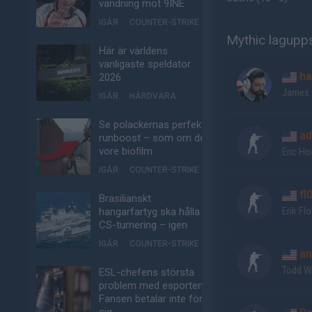
vändning mot 9INE
IGÅR
COUNTER-STRIKE
Mythic lagupps
Här är världens
vanligaste speldator
ha
2026
James
IGÅR
HÅRDVARA
Se polackernas perfekta
ad
runboost – som om det
vore biofilm
Eric Ho
IGÅR
COUNTER-STRIKE
fl
Brasilianskt
Erik Fl
hangarfartyg ska hålla
CS-turnering – igen
IGÅR
COUNTER-STRIKE
an
Todd Wi
ESL-chefens största
problem med esporten:
Fansen betalar inte för