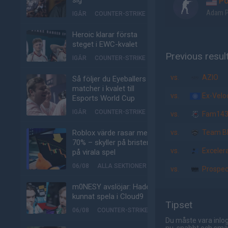
sig
Po
Adam P
IGÅR
COUNTER-STRIKE
Heroic klarar första
steget i EWC-kvalet
Previous resul
IGÅR
COUNTER-STRIKE
vs.
AZIO
Så följer du Eyeballers
matcher i kvalet till
vs.
Ex-Veloc
Esports World Cup
IGÅR
COUNTER-STRIKE
vs.
Fam14
Roblox värde rasar med
vs.
Team Bl
70% – skyller på bristen
vs.
Exceler
på virala spel
06/08
ALLA SEKTIONER
vs.
Prospec
m0NESY avslöjar: Hade
kunnat spela i Cloud9
Tipset
06/08
COUNTER-STRIKE
Du måste vara inlog