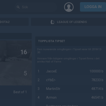
LOGGA IN
DOTA2
LEAGUE OF LEGENDS
AD
TOPPLISTA TIPSET
Den nuvarande omgången i Tipset varar till 2018-12-
16
30.
Vinnare från tidigare omgångar i Tipset finns i det
anrika Hall of Fame.
1
JacceE
100000 b
5
2
cYbEr-
78233 b
3
MartinStr
48714 b
Best of 1
4
Armon
46541 b