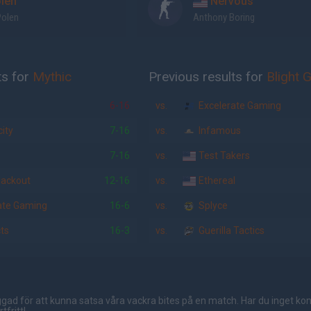
len
Nervous
olen
Anthony Boring
ts for
Mythic
Previous results for
Blight 
6-16
vs.
Excelerate Gaming
ity
7-16
vs.
Infamous
3
7-16
vs.
Test Takers
ackout
12-16
vs.
Ethereal
ate Gaming
16-6
vs.
Splyce
ts
16-3
vs.
Guerilla Tactics
gad för att kunna satsa våra vackra bites på en match. Har du inget ko