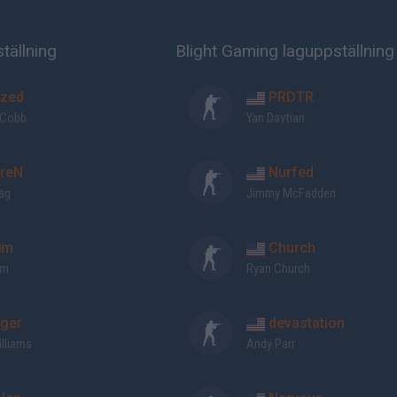
tällning
Blight Gaming laguppställning
zed
PRDTR
 Cobb
Yan Davtian
reN
Nurfed
ag
Jimmy McFadden
0m
Church
om
Ryan Church
ger
devastation
lliams
Andy Parr