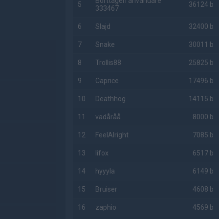
Borttagen användare
5
36124 b
333467
6
Slajd
32400 b
7
Snake
30011 b
8
Trollis88
25825 b
9
Caprice
17496 b
10
Deathhog
14115 b
11
vadåråå
8000 b
12
FeelAlright
7085 b
13
lifox
6517 b
14
hyyyla
6149 b
15
Bruiser
4608 b
16
zaphio
4569 b