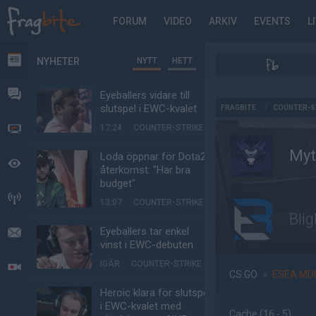
FORUM
VIDEO
ARKIV
EVENTS
L
NYHETER
NYTT
HETT
NYHETER
FORUM
Eyeballers vidare till
AD
slutspel i EWC-kvalet
FRAGBITE
/
COUNTER-S
17:24
COUNTER-STRIKE
VIDEO
Myt
Loda öppnar för Dota2-
BEVAKAT
återkomst: "Har bra
budget"
HÄNDELSER
13:07
COUNTER-STRIKE
Bli
Eyeballers tar enkel
MEDDELANDEN
vinst i EWC-debuten
IGÅR
COUNTER-STRIKE
LIVESÄNDNINGAR
CS:GO
»
ESEA MD
Heroic klara för slutspel
i EWC-kvalet med
Cache
(16 - 5
)