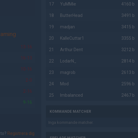
17
YuMMie
4160 b
18
ButterHead
3491 b
19
madjan
3415 b
Gaming
20
KalleCuttar1
3355 b
13-16
21
Arthur Dent
3212 b
16-13
22
LodarN_
2814 b
10-16
23
magrob
2613 b
2-0
24
Mod
2596 b
2-16
25
Imbalanced
2467 b
9-16
KOMMANDE MATCHER
Inga kommande matcher.
nto?
Registrera dig