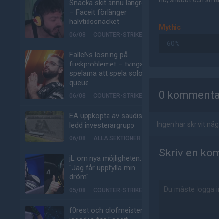
nu, snabbt och smär
Snacka skit ännu längre
– Faceit förlänger
halvtidssnacket
Mythic
06/08
COUNTER-STRIKE
60%
FalleNs lösning på
fuskproblemet – tvinga
spelarna att spela solo-
AD
queue
0 kommenta
06/08
COUNTER-STRIKE
EA uppköpta av saudisk-
Ingen har skrivit n
ledd investerargrupp
06/08
ALLA SEKTIONER
Skriv en ko
jL om nya möjligheten:
"Jag får uppfylla min
dröm"
05/08
COUNTER-STRIKE
f0rest och olofmeister