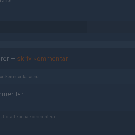
tfritt!
rer —
skriv kommentar
ågon kommentar ännu.
mmentar