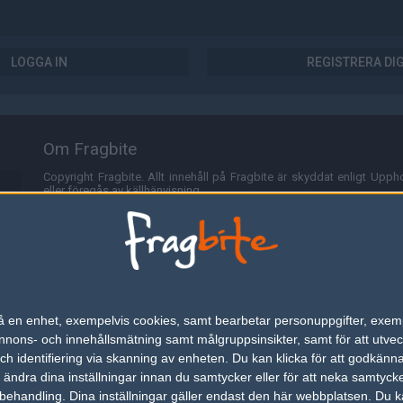
LOGGA IN
REGISTRERA DI
Om Fragbite
Copyright Fragbite. Allt innehåll på Fragbite är skyddat enligt Uppho
eller föregås av källhänvisning.
Alla åsikter uttryckta på Fragbite representerar varje enskild skribe
Programmering och design av
Fredric Bohlin
. För frågor rörande sajt
Cookies
Fragbite använder cookies för att spara användarspecifik informa
n på en enhet, exempelvis cookies, samt bearbetar personuppgifter, exem
omröstningar och för att föra statistik. För att slippa cookies kan 
ons- och innehållsmätning samt målgruppsinsikter, samt för att utveck
besöka Fragbite. Den här textraden finns här på grund av lagen om ele
h identifiering via skanning av enheten. Du kan klicka för att godkänn
h ändra dina inställningar innan du samtycker eller för att neka samtyck
Annonsering
behandling. Dina inställningar gäller endast den här webbplatsen. Du kan