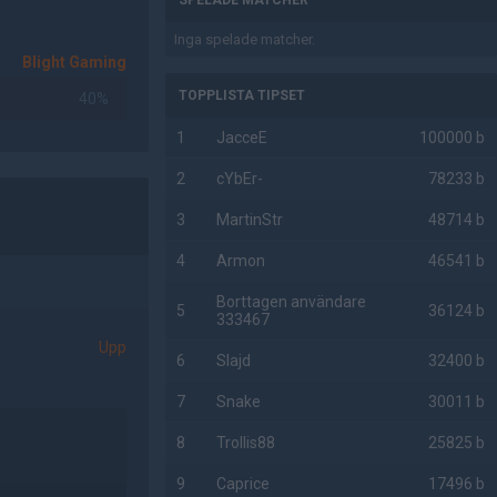
SPELADE MATCHER
Inga spelade matcher.
Blight Gaming
TOPPLISTA TIPSET
40%
1
JacceE
100000 b
2
cYbEr-
78233 b
3
MartinStr
48714 b
4
Armon
46541 b
Borttagen användare
5
36124 b
333467
Upp
6
Slajd
32400 b
7
Snake
30011 b
8
Trollis88
25825 b
9
Caprice
17496 b