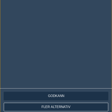
Följ oss i social media
Följ oss på Facebook
Följ oss på Twitter
Följ oss på Instagram
Följ oss på Twitch
Information
Annonsering
Copyright och Privacy Policy
GODKÄNN
Användaravtal
Kontakta
FLER ALTERNATIV