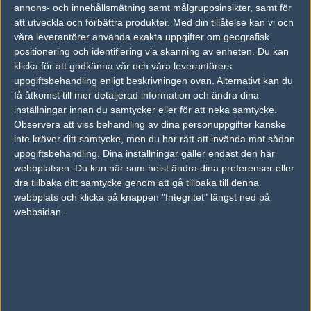
17
61%
annons- och innehållsmätning samt målgruppsinsikter, samt för
LLG Female
39%
16
19
2
MAR
att utveckla och förbättra produkter.
Med din tillåtelse kan vi och
våra leverantörer använda exakta uppgifter om geografisk
Asterisk
34%
16
6
0
positionering och identifiering via skanning av enheten. Du kan
15
klicka för att godkänna vår och våra leverantörers
LLG Female
66%
19
16
2
MAR
uppgiftsbehandling enligt beskrivningen ovan. Alternativt kan du
få åtkomst till mer detaljerad information och ändra dina
Russian Forces
50%
16
17
1
15
inställningar innan du samtycker eller för att neka samtycke.
Observera att viss behandling av dina personuppgifter kanske
LLG Female
50%
9
19
1
MAR
inte kräver ditt samtycke, men du har rätt att invända mot sådan
uppgiftsbehandling. Dina inställningar gäller endast den här
LLG Female
50%
16
13
1
15
webbplatsen. Du kan när som helst ändra dina preferenser eller
dra tillbaka ditt samtycke genom att gå tillbaka till denna
Keyd Stars Female
50%
7
16
1
MAR
webbplats och klicka på knappen "Integritet" längst ned på
webbsidan.
Senaste bilder