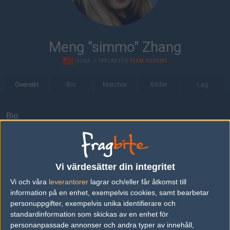
Meng "simmo" Zhang
CHINA
|
SPELAR FÖR
TEAM GOHOME
Översikt
Bio
Matcher
Bilder
Lag
Bio
Meng "simmo" Zhang är en Counter-Strike: Global Offensive-
spelare från China, som för närvarande spelar i Team Gohome.
Senaste matcherna
Vi värdesätter din integritet
Vi och våra
leverantorer
lagrar och/eller får åtkomst till
Russian Forces
16
12
16
2
17
50%
information på en enhet, exempelvis cookies, samt bearbetar
LLG Female
5
8
16
9
1
MAR
personuppgifter, exempelvis unika identifierare och
0%
standardinformation som skickas av en enhet för
personanpassade annonser och andra typer av innehåll,
Those Damn Canadians
13
17
0