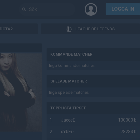
LOGGA IN
DOTA2
LEAGUE OF LEGENDS
AD
KOMMANDE MATCHER
Inga kommande matcher.
SPELADE MATCHER
Inga spelade matcher.
TOPPLISTA TIPSET
1
JacceE
100000 b
2
cYbEr-
78233 b