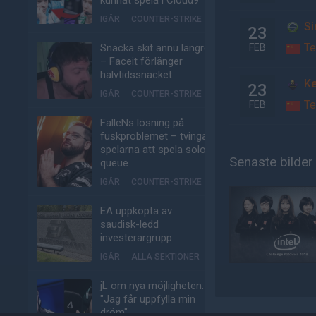
kunnat spela i Cloud9
IGÅR
COUNTER-STRIKE
Si
23
T
Snacka skit ännu längre
FEB
– Faceit förlänger
halvtidssnacket
Ke
23
IGÅR
COUNTER-STRIKE
T
FEB
FalleNs lösning på
fuskproblemet – tvinga
spelarna att spela solo-
Senaste bilder
queue
IGÅR
COUNTER-STRIKE
EA uppköpta av
saudisk-ledd
investerargrupp
IGÅR
ALLA SEKTIONER
jL om nya möjligheten:
"Jag får uppfylla min
dröm"