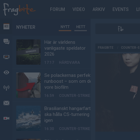
FORUM
VIDEO
ARKIV
EVENTS
L
NYHETER
NYTT
HETT
NYHETER
FORUM
Här är världens
AD
vanligaste speldator
FRAGBITE
/
COUNTER-S
2026
VIDEO
17:17
HÅRDVARA
BEVAKAT
Se polackernas perfekta
runboost – som om det
vore biofilm
HÄNDELSER
16:59
COUNTER-STRIKE
MEDDELANDEN
Brasilianskt hangarfartyg
ska hålla CS-turnering –
LIVESÄNDNINGAR
igen
16:30
COUNTER-STRIKE