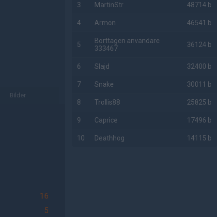
3
MartinStr
48714 b
4
Armon
46541 b
Borttagen användare
5
36124 b
333467
6
Slajd
32400 b
7
Snake
30011 b
Bilder
8
Trollis88
25825 b
9
Caprice
17496 b
10
Deathhog
14115 b
AD
16
5