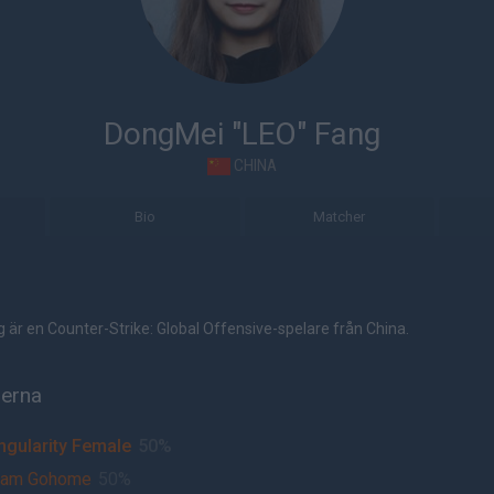
DongMei "LEO" Fang
CHINA
Bio
Matcher
är en Counter-Strike: Global Offensive-spelare från China.
herna
ngularity Female
50%
eam Gohome
50%