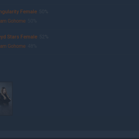
ngularity Female
50%
eam Gohome
50%
yd Stars Female
52%
eam Gohome
48%