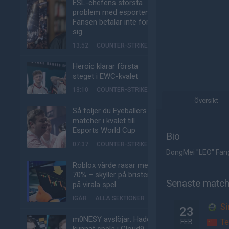
ESL-chefens största
problem med esporten:
Fansen betalar inte för
sig
13:52
COUNTER-STRIKE
Heroic klarar första
steget i EWC-kvalet
13:10
COUNTER-STRIKE
Översikt
Så följer du Eyeballers
matcher i kvalet till
Esports World Cup
Bio
07:37
COUNTER-STRIKE
DongMei "LEO" Fang 
Roblox värde rasar med
70% – skyller på bristen
Senaste matc
på virala spel
IGÅR
ALLA SEKTIONER
Si
23
m0NESY avslöjar: Hade
T
FEB