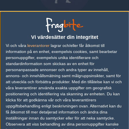
Daniya "Pumpkin66" Buldybayev
KAZAKHSTAN
|
SPELAR FÖR
AVANGAR
Vi värdesätter din integritet
Vi och våra
leverantorer
lagrar och/eller får åtkomst till
Översikt
Bio
Matcher
Lag
information på en enhet, exempelvis cookies, samt bearbetar
personuppgifter, exempelvis unika identifierare och
standardinformation som skickas av en enhet för
Senaste matcherna
personanpassade annonser och andra typer av innehåll,
annons- och innehållsmätning samt målgruppsinsikter, samt för
Inga spelade matcher
att utveckla och förbättra produkter.
Med din tillåtelse kan vi och
våra leverantörer använda exakta uppgifter om geografisk
positionering och identifiering via skanning av enheten. Du kan
Följ oss i social media
klicka för att godkänna vår och våra leverantörers
uppgiftsbehandling enligt beskrivningen ovan. Alternativt kan du
Följ oss på Facebook
få åtkomst till mer detaljerad information och ändra dina
inställningar innan du samtycker eller för att neka samtycke.
Följ oss på Twitter
Observera att viss behandling av dina personuppgifter kanske