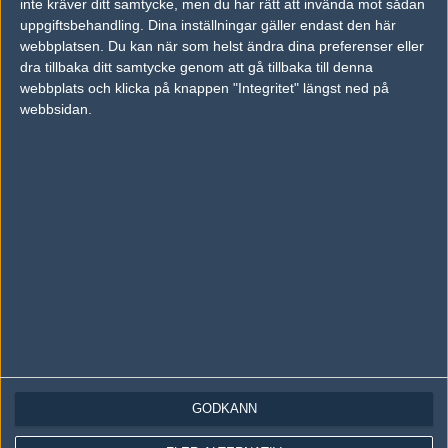
inte kräver ditt samtycke, men du har rätt att invända mot sådan
Följ oss på Instagram
uppgiftsbehandling. Dina inställningar gäller endast den här
Följ oss på Twitch
webbplatsen. Du kan när som helst ändra dina preferenser eller
dra tillbaka ditt samtycke genom att gå tillbaka till denna
Information
webbplats och klicka på knappen "Integritet" längst ned på
webbsidan.
Annonsering
Copyright och Privacy Policy
Användaravtal
Kontakta
Om Fragbite
Copyright Fragbite. Allt innehåll på Fragbite är skyddat enligt
Upphovsrättslagen. Citat eller texter baserade på Fragbites innehåll ska
följas eller föregås av källhänvisning.
Alla åsikter uttryckta på Fragbite representerar varje enskild skribent och
överensstämmer inte nödvändigtvis med Fragbites åsikter.
GODKÄNN
Programmering och design av
Fredric Bohlin
. För frågor rörande sajten
kan du skicka iväg ett email till
vår support
.