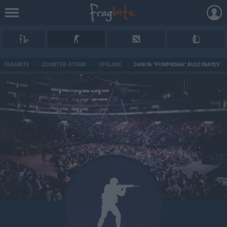
AD
FRAGBITE
/
COUNTER-STRIKE
/
SPELARE
/
DANIYA "PUMPKIN66" BULDYBAYEV