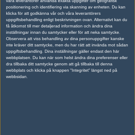
våra leverantörer använda exakta uppgifter om geografisk
Astralis
50%
16
16
2
12
positionering och identifiering via skanning av enheten. Du kan
Avangar
50%
14
13
0
MAR
klicka för att godkänna vår och våra leverantörers
uppgiftsbehandling enligt beskrivningen ovan. Alternativt kan du
få åtkomst till mer detaljerad information och ändra dina
Avangar
50%
16
14
16
2
11
inställningar innan du samtycker eller för att neka samtycke.
North
50%
12
16
8
1
MAR
Observera att viss behandling av dina personuppgifter kanske
inte kräver ditt samtycke, men du har rätt att invända mot sådan
Avangar
57%
16
16
2
uppgiftsbehandling. Dina inställningar gäller endast den här
08
webbplatsen. Du kan när som helst ändra dina preferenser eller
NoChance
43%
11
12
0
MAR
dra tillbaka ditt samtycke genom att gå tillbaka till denna
webbplats och klicka på knappen "Integritet" längst ned på
Avangar
39%
16
7
19
2
webbsidan.
05
Winstrike Team
12
16
16
1
MAR
61%
Följ oss i social media
Följ oss på Facebook