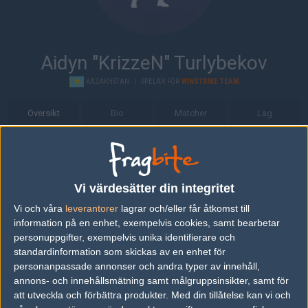
Aidyn "KrizzeN" Turlybekov
KAZAKHSTAN
|
SPELAR FÖR
WINSTRIKE TEAM
Översikt
Bio
Matcher
Lag
Bio
Aidyn "KrizzeN" Turlybekov är en Counter-Strike: Global Offensive-
spelare från Kazakhstan, som för närvarande spelar i Winstrike
Vi värdesätter din integritet
Team.
Vi och våra
leverantorer
lagrar och/eller får åtkomst till
information på en enhet, exempelvis cookies, samt bearbetar
Senaste matcherna
personuppgifter, exempelvis unika identifierare och
standardinformation som skickas av en enhet för
Avangar
46%
17
16
16
2
20
personanpassade annonser och andra typer av innehåll,
Winstrike Team
19
8
6
1
MAR
annons- och innehållsmätning samt målgruppsinsikter, samt för
54%
att utveckla och förbättra produkter.
Med din tillåtelse kan vi och