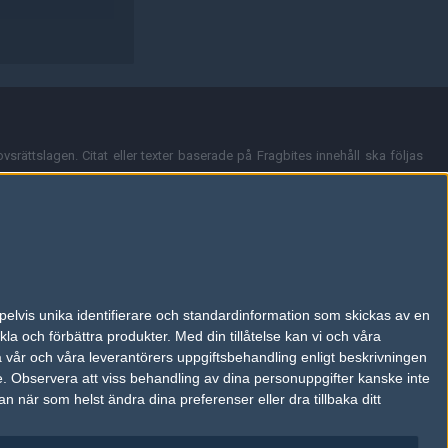
vsrättslagen. Citat eller texter baserade på Fragbites innehåll ska följas
nt och överensstämmer inte nödvändigtvis med Fragbites åsikter.
en kan du skicka iväg ett email till
vår support
.
tion så som t.ex. användarnamn. Cookies sparas även när man deltar i
pelvis unika identifierare och standardinformation som skickas av en
du stänga av cookies i din webbläsares inställningar eller välja att inte
la och förbättra produkter.
Med din tillåtelse kan vi och våra
ktronisk kommunikation som trädde i kraft 25 juli 2003.
a vår och våra leverantörers uppgiftsbehandling enligt beskrivningen
e.
Observera att viss behandling av dina personuppgifter kanske inte
 när som helst ändra dina preferenser eller dra tillbaka ditt