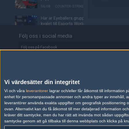
04/08
COUNTER-STRIKE
Här är Eyeballers grupp i
kvalet till Esports World
Cup
Följ oss i social media
04/08
COUNTER-STRIKE
Följ oss på Facebook
Johnny Speeds klara för
semifinal i LAN:et efter
Följ oss på Twitter
kross mot SHiNE
Följ oss på Instagram
04/08
COUNTER-STRIKE
Följ oss på Twitch
LNZ klar för höstens
Vi värdesätter din integritet
Starseries
Information
Vi och våra
leverantorer
lagrar och/eller får åtkomst till informatio
04/08
COUNTER-STRIKE
enhet för personanpassade annonser och andra typer av innehåll, ann
Annonsering
leverantörer använda exakta uppgifter om geografisk positionering oc
Biljetterna till Majorn i
ovan. Alternativt kan du få åtkomst till mer detaljerad information oc
Buenos Aires är ute
Copyright och Privacy Policy
kräver ditt samtycke, men du har rätt att invända mot sådan uppgifts
04/08
COUNTER-STRIKE
samtycke genom att gå tillbaka till denna webbplats och klicka på kn
Användaravtal