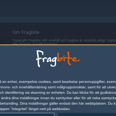
Om Fragbite
Copyright Fragbite. Allt innehåll på Fragbite är skyddat enligt Uppho
eller föregås av källhänvisning.
Alla åsikter uttryckta på Fragbite representerar varje enskild skribe
Programmering och design av
Fredric Bohlin
. För frågor rörande sajt
Cookies
Fragbite använder cookies för att spara användarspecifik informa
n på en enhet, exempelvis cookies, samt bearbetar personuppgifter, exem
omröstningar och för att föra statistik. För att slippa cookies kan 
ons- och innehållsmätning samt målgruppsinsikter, samt för att utveck
besöka Fragbite. Den här textraden finns här på grund av lagen om ele
h identifiering via skanning av enheten. Du kan klicka för att godkänn
h ändra dina inställningar innan du samtycker eller för att neka samtyck
Annonsering
behandling. Dina inställningar gäller endast den här webbplatsen. Du kan
appen "Integritet" längst ned på webbsidan.
Är du intresserad av att annonsera på Fragbite,
tryck här
.