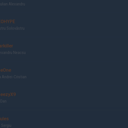
ulian Alexandru
OHYPE
tru Solovăstru
rkiller
lexandru Neacsu
eOne
 Andrei-Cristian
eezyX9
 Dan
ules
 Sergiu