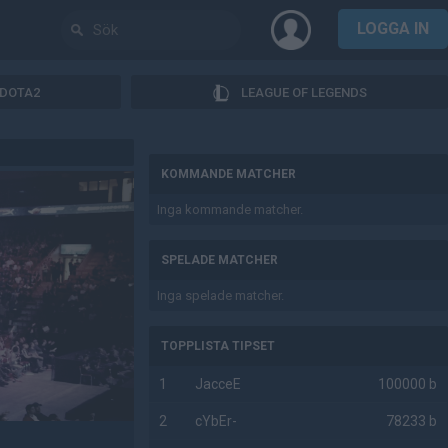
LOGGA IN
DOTA2
LEAGUE OF LEGENDS
AD
KOMMANDE MATCHER
Inga kommande matcher.
SPELADE MATCHER
Inga spelade matcher.
TOPPLISTA TIPSET
1
JacceE
100000 b
2
cYbEr-
78233 b