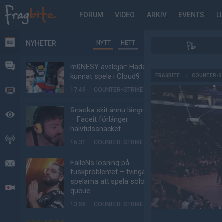
FORUM
VIDEO
ARKIV
EVENTS
L
NYHETER
NYTT
HETT
NYHETER
FORUM
m0NESY avslöjar: Hade
AD
kunnat spela i Cloud9
FRAGBITE
/
COUNTER-S
17:49
COUNTER-STRIKE
VIDEO
Snacka skit ännu längre
BEVAKAT
– Faceit förlänger
halvtidssnacket
HÄNDELSER
16:31
COUNTER-STRIKE
FalleNs lösning på
MEDDELANDEN
fuskproblemet – tvinga
spelarna att spela solo-
LIVESÄNDNINGAR
queue
13:56
COUNTER-STRIKE