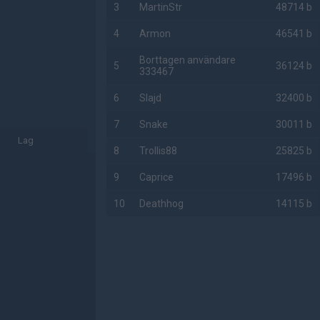
3
MartinStr
48714 b
4
Armon
46541 b
Borttagen användare
5
36124 b
333467
6
Slajd
32400 b
7
Snake
30011 b
Lag
8
Trollis88
25825 b
9
Caprice
17496 b
10
Deathhog
14115 b
AD