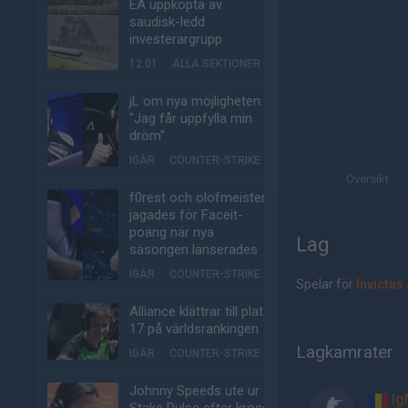
EA uppköpta av
saudisk-ledd
investerargrupp
12:01
ALLA SEKTIONER
jL om nya möjligheten:
"Jag får uppfylla min
dröm"
IGÅR
COUNTER-STRIKE
Översikt
f0rest och olofmeister
jagades för Faceit-
poäng när nya
Lag
säsongen lanserades
IGÅR
COUNTER-STRIKE
Spelar för
Invictus
Alliance klättrar till plats
17 på världsrankingen
Lagkamrater
IGÅR
COUNTER-STRIKE
Johnny Speeds ute ur
Ig