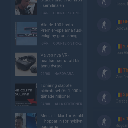
Stake Pulse efter kross
Hagau I
i semifinalen
IGÅR
COUNTER-STRIKE
GE
Alla de 100 bästa
Solovas
Premier-spelarna fuskar
enligt ny granskning
IGÅR
COUNTER-STRIKE
sta
Ioan A
Valves nya VR-
headset ser ut att bli
ännu dyrare
Th
04/08
HÅRDVARA
Zamfira
Tonåring släppte
skämtspel för 1 900 kr –
Sp
tjänade miljoner
Caraba
04/08
ALLA SEKTIONER
Media: jL klar för Vitality
s0
– hoppar in för nyblivna
Bogdan
papporna